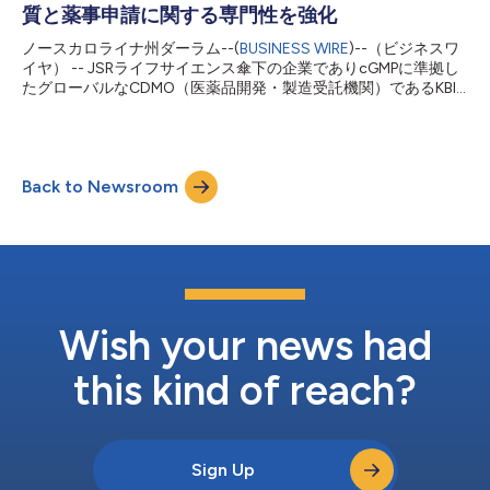
発の知識を有しています。JB氏は営業戦略の実施と好成績チーム
質と薬事申請に関する専門性を強化
の育成に確かな実績があり、KBIのグローバル事業開発のイニシ
アチブを取り、当社を継続的な成長と持続的な成功に導いてくれ
ノースカロライナ州ダーラム--(
BUSINESS WIRE
)--（ビジネスワ
るでしょう。この極めて重要な役割は、同社の現在および将来の
イヤ） -- JSRライフサイエンス傘下の企業でありcGMPに準拠し
世界中の顧客との持続的なパートナーシップの構築と継続に焦点
たグローバルなCDMO（医薬品開発・製造受託機関）であるKBI
を合わせるものです。社外パートナーや社内チームメンバーと関
バイオファーマ・インコーポレーテッド（以下KBI）は本日、ピ
係を育てることへのJB氏のコミットメントは、KBIの協調的な文
ーター・カーボーンを新たな最高品質責任者に任命し、KBIの品
化とよく合致しています。 「KBIバイオファーマでは、...
質および薬事申請に関する専門性を強化すると発表しました。
業界のリーダーとして非常に評価が高く、成功を収めているカー
Back to Newsroom
ボーンは、バイオテクノロジー、製薬、先端治療をはじめとする
ライフサイエンス分野の多様な領域において、オペレーション、
品質、技術の領域で35年以上にわたりリーダーシップを発揮して
きました。カーボーンはKBIの品質・薬事申請チームのリーダー
として世界中の顧客を対象とするコンプライアンスおよび規制の
取り組みの陣頭指揮を執り、KBIが薬事施策に関して保健当局と
提携するうえでリーダーシップを発揮し、サービス、専門知識を
提供していく体制を整えます。 「私たちは、バイオ医薬品業界
Wish your news had
におけるオピニオンリーダーとして、また薬事に変革をもたらす
触媒としてのKBIバイオファ...
this kind of reach?
Sign Up