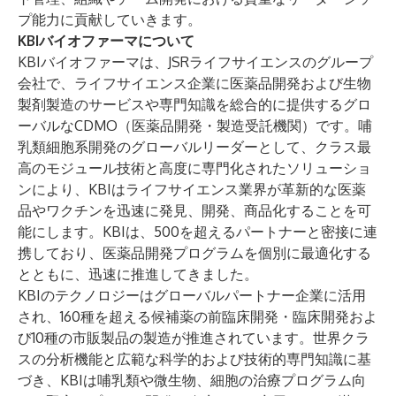
プ能力に貢献していきます。
KBIバイオファーマについて
KBIバイオファーマは、JSRライフサイエンスのグループ
会社で、ライフサイエンス企業に医薬品開発および生物
製剤製造のサービスや専門知識を総合的に提供するグロ
ーバルなCDMO（医薬品開発・製造受託機関）です。哺
乳類細胞系開発のグローバルリーダーとして、クラス最
高のモジュール技術と高度に専門化されたソリューショ
ンにより、KBIはライフサイエンス業界が革新的な医薬
品やワクチンを迅速に発見、開発、商品化することを可
能にします。KBIは、500を超えるパートナーと密接に連
携しており、医薬品開発プログラムを個別に最適化する
とともに、迅速に推進してきました。
KBIのテクノロジーはグローバルパートナー企業に活用
され、160種を超える候補薬の前臨床開発・臨床開発およ
び10種の市販製品の製造が推進されています。世界クラ
スの分析機能と広範な科学的および技術的専門知識に基
づき、KBIは哺乳類や微生物、細胞の治療プログラム向