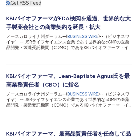
Get RSS Feed
KBIバイオファーマがFDA検閲を通過、世界的な大
手製薬会社との商業契約を延長・拡大
ノースカロライナ州ダーラム--(
BUSINESS WIRE
)--（ビジネスワ
イヤ） -- JSRライフサイエンス企業であり世界的なcGMPの医薬
品開発・製造受託機関（CDMO）であるKBIバイオファーマ・イ
ンコーポレーテッド（以下KBI）は、世界的な大手製薬会社との
製造契約を延長および拡大したことを発表しました。2020年に
初めて締結された本契約は、今回の更新で重要な修正事項を含め
2029年まで延長されました。修正事項では、更新期間の終了ま
でに価値が約2億5,000万ドル増加する2種類の治療製品に対する
KBIバイオファーマ、Jean-Baptiste Agnus氏を最
購入契約を概説しています。 さらにKBIは6月下旬、アメリカ食品
高業務責任者（CBO）に指名
医薬品局（FDA）によるノースカロライナ州ダーラムの哺乳動物
業務に対する規制検閲を成功裏に完了させました。この規制検閲
ノースカロライナ州ダーラム--(
BUSINESS WIRE
)--（ビジネスワ
を受けたことで、ノースカロライナの事業では戦略上重要な顧客
イヤ） -- JSRライフサイエンス企業であり世界的なcGMPの医薬
1社に哺乳動物から作る製剤原料を商用提供できるようになりま
品開発・製造受託機関（CDMO）であるKBIバイオファーマ・イ
す。また、これは医薬品を商業的に大量生産する際に選ばれるパ
ンコーポレーテッド（以下KBI）は、Jean-Baptiste (JB) Agnus氏
ートナーとして行動するKBIの能力を実証するものでもありま
を最高業務責任者（CBO）に指名し、当社の経営陣を固めること
す。 KBIバイオファーマの社長兼CEO（最高経営責任者）である
を発表しました。 JB氏はバイオ医薬品業界のあらゆる分野での
J.D.モウ...
20年以上の経験があり、バイオ医薬品、低分子原薬、抗体薬物
複合体（ADC）、細胞・遺伝子治療の最新の進歩における商業開
KBIバイオファーマ、最高品質責任者を任命して品