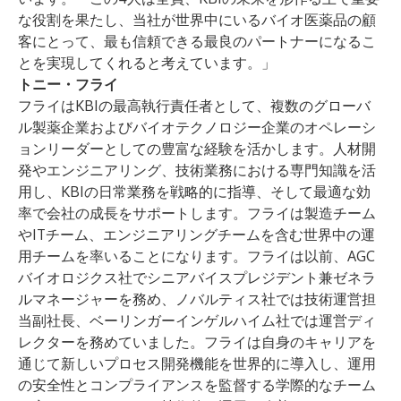
な役割を果たし、当社が世界中にいるバイオ医薬品の顧
客にとって、最も信頼できる最良のパートナーになるこ
とを実現してくれると考えています。」
トニー・フライ
フライはKBIの最高執行責任者として、複数のグローバ
ル製薬企業およびバイオテクノロジー企業のオペレーシ
ョンリーダーとしての豊富な経験を活かします。人材開
発やエンジニアリング、技術業務における専門知識を活
用し、KBIの日常業務を戦略的に指導、そして最適な効
率で会社の成長をサポートします。フライは製造チーム
やITチーム、エンジニアリングチームを含む世界中の運
用チームを率いることになります。フライは以前、AGC
バイオロジクス社でシニアバイスプレジデント兼ゼネラ
ルマネージャーを務め、ノバルティス社では技術運営担
当副社長、ベーリンガーインゲルハイム社では運営ディ
レクターを務めていました。フライは自身のキャリアを
通じて新しいプロセス開発機能を世界的に導入し、運用
の安全性とコンプライアンスを監督する学際的なチーム