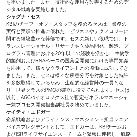
を率いました。また、技術的な運用を改善するためのデ
ジタル戦略を実施しました。
シャグナ・セス
KBIのチーフ・オブ・スタッフを務めるセスは、業務の
実行と実績の推進に優れた、ビジネスやテクノロジーに
関する経験豊かな幹部です。セスの新しい役職では、ト
ランスレーショナル・リサーチや医薬品開発、製造、プ
ログラム管理における20年以上の経験を活かし、生物学
的製剤およびRNAベースの医薬品開発における専門知識
を応用して、様々なクライアントとの協働に成功してき
ました。また、セスは様々な疾患分野を対象とした特許
を多数取得しているため、生産的な経営陣の一員とな
り、世界クラスのPMOの確立に役立てられます。セスは
以前、AGCバイオロジクス社で暫定ゼネラルマネージャ
ー兼プロセス開発担当副社長を務めていました。
ケイティ・エドガー
企業戦略およびアライアンス・マネジメント担当シニア
バイスプレジデントとして、エドガーは、KBIチームお
よびJSRライフサイエンス・チームと緊密に連携し、戦略