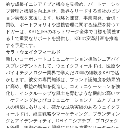
的な成長イニシアチブと機会を見極め、パートナーシッ
プ管理と機能を向上させ、業界をリードする当社のビジ
ョン実現を支援します。戦略と運営、事業開発、合併・
買収、ポートフォリオや提携管理に関する経歴を持つエ
ドガーは、KBIとJSRのネットワーク全体で目標を調整す
る上で重要なサポートを提供し、KBIの変革計画を推進
する予定です。
サラ・ウェイクフィールド
新しいコーポレートコミュニケーション担当シニアバイ
スプレジデントとして、ウェイクフィールドは、医療や
バイオテクノロジー業界で学んだ20年の経験をKBIで活
かします。彼女の専門知識は、ブランド認知度を効果的
に高め、収益の増加を促進し、コミュニケーションを強
化し、インクルーシブな風土を育むような機能の高いマ
ーケティングおよびコミュニケーションチームとプロセ
スの構築にあります。確かな成功実績のあるウェイクフ
ィールドは、経営戦略やマーケティング、ブランディン
グとアイデンティティ、DEIイニシアチブ、プロジェク
ト管理、組織やチーム開発における貴重なリーダーシッ