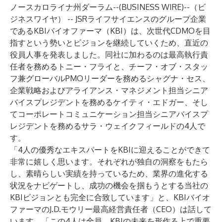
ノースカロライナ州ダーラム--(
BUSINESS WIRE
)--
（ビ
ジネスワイヤ） -- JSRライフサイエンスのグループ企業
であるKBIバイオファーマ（KBI）は、次世代CDMOを目
指すという勢いとビジョンを継続していくため、直近の
役員人事を発表しました。同社に加わるのは最高執行責
任者を務めるトニー・フライと、チーフ・オブ・スタッ
フ兼グローバルPMOリーダーを務めるシャグナ・セス、
企業戦略およびアライアンス・マネジメント担当シニア
バイスプレジデントを務めるケイティ・エドガー、そし
てコーポレートコミュニケーション担当シニアバイスプ
レジデントを務めるサラ・ウェイクフィールドの4人で
す。
「4人の優秀なエキスパートをKBIに迎えることができて
非常に嬉しく思います。それぞれが独自の洞察をもたら
し、素晴らしい実績を持っているため、業界の進化する
状況をナビゲートし、成功の機会を掴もうとする当社の
KBIビジョンとも完全に合致しています」と、KBIバイオ
ファーマのJ.D.モウリー最高経営責任者（CEO）は話して
います。「この4人は全員、KBIの未来を形作る上で重要