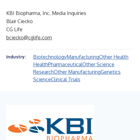
KBI Biopharma, Inc. Media Inquiries
Blair Ciecko
CG Life
bciecko@cglife.com
Biotechnology
Manufacturing
Other Health
Industry:
Health
Pharmaceutical
Other Science
Research
Other Manufacturing
Genetics
Science
Clinical Trials