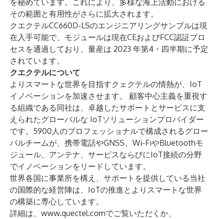
を秘めています。これにより、多様な海上活動における
その範囲と有用性がさらに拡大されます。
クエクテルCC660D-LSのエンジニアリングサンプルは現
在入手可能で、モジュールは現在CEおよびFCC認証プロ
セスを通過しており、量産は 2023 年第4・四半期に予定
されています。
クエクテルについて
よりスマートな世界を目指すクェクテルの情熱が、IoT
イノベーションを加速させます。 顧客中心主義を重視す
る組織である同社は、卓越したサポートとサービスに支
えられたグローバルな IoTソリューションプロバイダー
です。5900人のプロフェッショナルで構成されるグロー
バルチームが、
携帯電話
や
GNSS
、
Wi-FiやBluetooth
モ
ジュール、
アンテナ、サービス
ならびに
IoT接続
の分野
でイノベーションをリードしています。
世界各国に事業所を構え、サポートを提供している当社
の国際的な経営陣は、IoTの推進とよりスマートな世界
の構築に専心しています。
詳細は、
www.quectel.com
でご覧いただくか、