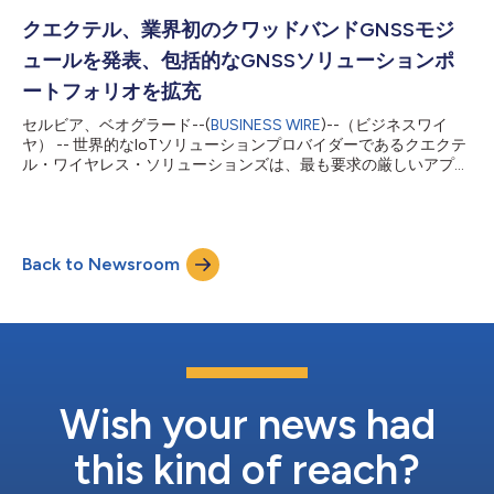
ルトランスフォーメーションを加速させるQuectelの包括的なエ
ンドツーエンドIoTソリューションポートフォリオについてもご
クエクテル、業界初のクワッドバンドGNSSモジ
覧いただけます。 EG800AK-JPはASR1605シリーズのチップセ
ュールを発表、包括的なGNSSソリューションポ
ットを搭載し、日本の主要LTEバンドに最適化されたコンパクト
な17.7×15.8×2.4mmのモジュールです。シングルアンテナ構成
ートフォリオを拡充
によるCat. 1 bisアーキテクチャを採用したコスト効率に優れた
セルビア、ベオグラード--(
BUSINESS WIRE
)--（ビジネスワイ
3G代替ソリューションとして設計され、10 Mbpsダウンリンク
ヤ） -- 世界的なIoTソリューションプロバイダーであるクエクテ
／5 Mbpsアップリンク、DFOTA、位置情報サービス向けオプシ
ル・ワイヤレス・ソリューションズは、最も要求の厳しいアプリ
ョンのWi-Fiスキ...
ケーション向けに高性能を実現するよう設計された初のクワッド
バンドGNSSモジュールであるLG290Pを発表し、厳しい環境下
でも卓越したRTKの可用性と品質を提供します。精密農業、ロボ
ット芝刈り機、測量、個人用ロボットなどのアプリケーションに
Back to Newsroom
必要な精度を確保するために必要なセンチメートル単位の精度を
瞬時に提供するこのモジュールは、より遠距離にある基地局をサ
ポートする優れたカバレッジも実現し、信頼性の高いパフォーマ
ンスを保証します。 LG290Pモジュールの導入により、クエクテ
ルの高精度RTK対応GNSSモジュールのラインアップがさらに拡
充されます。この製品群には、デュアルバンド産業グレードの
LC29H、車載グレードのLG69T、そして今回のクワッドバンド
LG290Pが含まれ、幅広いアプリケーションをカバーするGNSS
Wish your news had
モジュールの選択肢をユーザーに提供します。 GPS、
GLONASS、Gali...
this kind of reach?