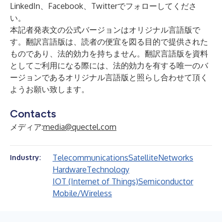
LinkedIn
、
Facebook
、
Twitter
でフォローしてくださ
い。
本記者発表文の公式バージョンはオリジナル言語版で
す。翻訳言語版は、読者の便宜を図る目的で提供された
ものであり、法的効力を持ちません。翻訳言語版を資料
としてご利用になる際には、法的効力を有する唯一のバ
ージョンであるオリジナル言語版と照らし合わせて頂く
ようお願い致します。
Contacts
メディア:
media@quectel.com
Telecommunications
Satellite
Networks
Industry:
Hardware
Technology
IOT (Internet of Things)
Semiconductor
Mobile/Wireless