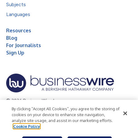
Subjects
Languages
Resources
Blog
For Journalists
Sign Up
© 2026 Business Wire, Inc.
By clicking “Accept All Cookies”, you agree to the storing of
Privacy Policy
Cookie Policy
Accessibility Statement
cookies on your device to enhance site navigation,
analyze site usage, and assist in our marketing efforts.
Terms of Use
Legal
Cookie Policy