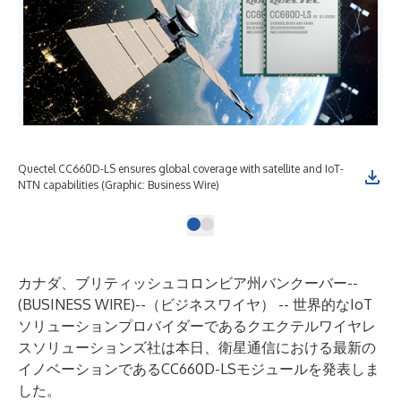
Quectel CC660D-LS ensures global coverage with satellite and IoT-
NTN capabilities (Graphic: Business Wire)
カナダ、ブリティッシュコロンビア州バンクーバー--
(
BUSINESS WIRE
)--
（ビジネスワイヤ） -- 世界的なIoT
ソリューションプロバイダーであるクエクテルワイヤレ
スソリューションズ社は本日、衛星通信における最新の
イノベーションであるCC660D-LSモジュールを発表しま
した。