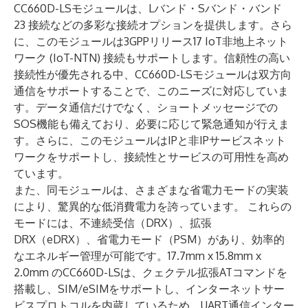
CC660D-LSモジュールは、Lバンド・Sバンド・バンド
23 接続などの多彩な接続オプションを提供します。さら
に、このモジュールは3GPPリリース17 IoT非地上ネット
ワーク (IoT-NTN) 接続もサポートします。信頼性の高い
接続性が優先される中、CC660D-LSモジュールは双方向
通信をサポートすることで、このニーズに対応していま
す。データ通信だけでなく、ショートメッセージでの
SOS機能も備えており、必要に応じて緊急通知が行えま
す。さらに、このモジュールはIPと非IPサービスネット
ワークをサポートし、接続性とサービスの可用性を高め
ています。
また、同モジュールは、さまざまな省電力モードの実装
により、驚異的な低消費電力を誇っています。 これらの
モードには、不連続受信（DRX）、拡張
DRX（eDRX）、省電力モード（PSM）があり、効率的
なエネルギー管理が可能です。17.7mm x 15.8mm x
2.0mm のCC660D-LSは、クェクテル拡張ATコマンドを
搭載し、SIM/eSIMをサポートし、インターネットサー
ビスプロトコルを内蔵しているため、UART通信インター