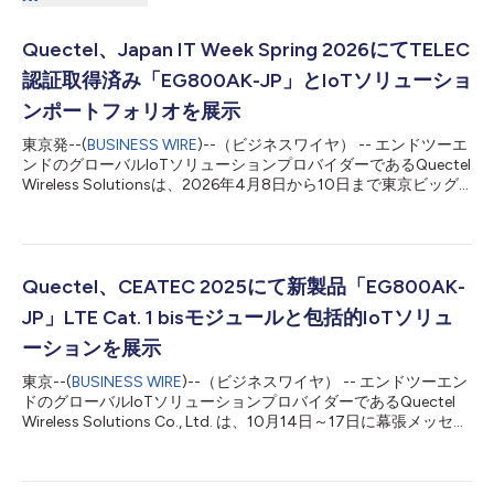
Quectel、Japan IT Week Spring 2026にてTELEC
認証取得済み「EG800AK-JP」とIoTソリューショ
ンポートフォリオを展示
東京発--(
BUSINESS WIRE
)--（ビジネスワイヤ） -- エンドツーエ
ンドのグローバルIoTソリューションプロバイダーであるQuectel
Wireless Solutionsは、2026年4月8日から10日まで東京ビッグ
サイトにて開催される日本最大級のIT・デジタルトランスフォー
メーション展示会「Japan IT Week Spring 2026」に出展しま
す。会期中は、西展示棟4ホール（ブース番号：W24-22）に
て、IoT製品の開発および展開を加速する各種ソリューションを
紹介します。 本展示では、日本市場向けに設計されたLTE Cat 1
Quectel、CEATEC 2025にて新製品「EG800AK-
bisモジュール「EG800AK-JP」を紹介します。同製品はこのた
JP」LTE Cat. 1 bisモジュールと包括的IoTソリュ
びTELEC認証を取得しており、日本の無線規制要件に適合してい
ます。これにより、デバイスメーカーは安心して製品に組み込む
ーションを展示
ことが可能となり、認証取得に伴う開発負担の軽減にも貢献しま
東京--(
BUSINESS WIRE
)--（ビジネスワイヤ） -- エンドツーエン
す。 EG800AK-JPは、グローバルで広く採用されているLTE Cat
ドのグローバルIoTソリューションプロバイダーであるQuectel
1 bis技術をベースに、日本市場の要件に最適化されたモジュール
Wireless Solutions Co., Ltd. は、10月14日～17日に幕張メッセ
です。近年、LTE Cat 1 bisは世界的に...
（ブース番号：2H115）で開催される「CEATEC 2025」におい
て、新製品EG800AK-JP LTE Cat 1 bisモジュールを発表します。
来場者は、本モジュールの詳細に加え、さまざまな業界のデジタ