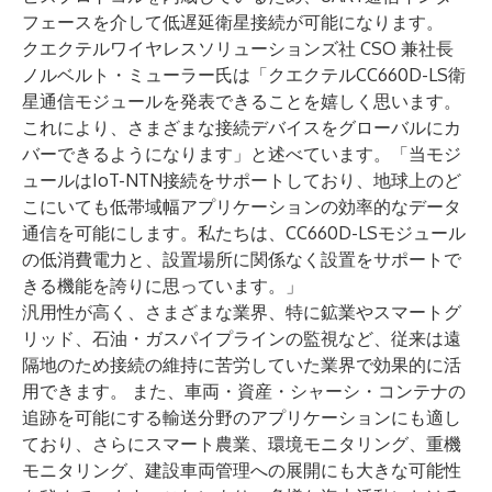
フェースを介して低遅延衛星接続が可能になります。
クエクテルワイヤレスソリューションズ社 CSO 兼社長
ノルベルト・ミューラー氏は「クエクテルCC660D-LS衛
星通信モジュールを発表できることを嬉しく思います。
これにより、さまざまな接続デバイスをグローバルにカ
バーできるようになります」と述べています。「当モジ
ュールはIoT-NTN接続をサポートしており、地球上のど
こにいても低帯域幅アプリケーションの効率的なデータ
通信を可能にします。私たちは、CC660D-LSモジュール
の低消費電力と、設置場所に関係なく設置をサポートで
きる機能を誇りに思っています。」
汎用性が高く、さまざまな業界、特に鉱業やスマートグ
リッド、石油・ガスパイプラインの監視など、従来は遠
隔地のため接続の維持に苦労していた業界で効果的に活
用できます。 また、車両・資産・シャーシ・コンテナの
追跡を可能にする輸送分野のアプリケーションにも適し
ており、さらにスマート農業、環境モニタリング、重機
モニタリング、建設車両管理への展開にも大きな可能性