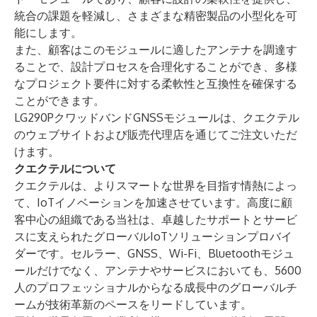
統合の課題を軽減し、さまざまな精密製品の小型化を可
能にします。
また、顧客はこのモジュールに適したアンテナを調達す
ることで、設計プロセスを合理化することができ、多様
なプロジェクト要件に対する柔軟性と互換性を確保する
ことができます。
LG290PクワッドバンドGNSSモジュールは、クエクテル
の
ウェブサイト
および販売代理店を通じてご注文いただ
けます。
クエクテルについて
クエクテルは、よりスマートな世界を目指す情熱によっ
て、IoTイノベーションを加速させています。高度に顧
客中心の組織である当社は、卓越したサポートとサービ
スに支えられたグローバルIoTソリューションプロバイ
ダーです。
セルラー
、
GNSS
、
Wi-Fi、Bluetooth
モジュ
ールだけでなく、
アンテナ
やサービスにおいても、5600
人のプロフェッショナルからなる成長中のグローバルチ
ームが技術革新のペースをリードしています。