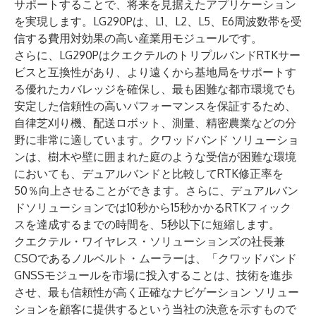
サポートすることで、将来を見据えたアプリケーション
を実現します。LG290Pは、L1、L2、L5、E6周波数帯を受
信する費用対効果の高い産業用モジュールです。
さらに、LG290PはクエクテルのトリプルバンドRTKサー
ビスと互換性があり、より遠くから基地局をサポートす
る優れたカバレッジを確保し、最も困難な都市環境でも
安定した信頼性の高いパフォーマンスを保証するため、
自律芝刈り機、配送ロボット、測量、精密農業などの分
野に非常に適しています。クワッドバンド ソリューショ
ンは、樹木や壁に囲まれた庭のような受信が困難な環境
においても、デュアルバンドと比較してRTK修正率を
50％向上させることができます。さらに、デュアルバン
ドソリューションでは10秒から15秒かかるRTKフィック
スを達成するまでの時間を、5秒以下に短縮します。
クエクテル・ワイヤレス・ソリューションズの社長兼
CSOであるノルベルト・ムーラーは、「クワッドバンド
GNSSモジュールを市場に投入することは、技術を進歩
させ、最も信頼性が高く正確なナビゲーション ソリュー
ションを顧客に提供するという当社の決意を示すもので