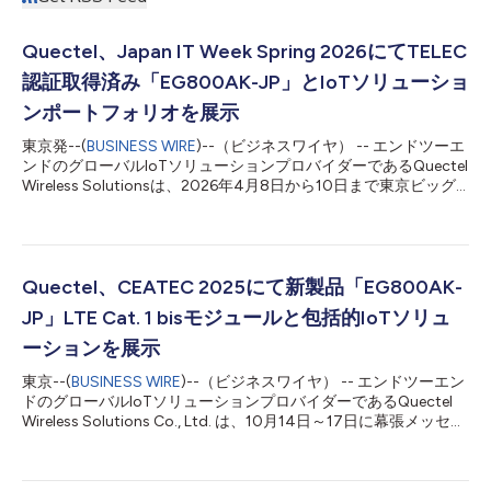
Quectel、Japan IT Week Spring 2026にてTELEC
認証取得済み「EG800AK-JP」とIoTソリューショ
ンポートフォリオを展示
東京発--(
BUSINESS WIRE
)--（ビジネスワイヤ） -- エンドツーエ
ンドのグローバルIoTソリューションプロバイダーであるQuectel
Wireless Solutionsは、2026年4月8日から10日まで東京ビッグ
サイトにて開催される日本最大級のIT・デジタルトランスフォー
メーション展示会「Japan IT Week Spring 2026」に出展しま
す。会期中は、西展示棟4ホール（ブース番号：W24-22）に
て、IoT製品の開発および展開を加速する各種ソリューションを
紹介します。 本展示では、日本市場向けに設計されたLTE Cat 1
Quectel、CEATEC 2025にて新製品「EG800AK-
bisモジュール「EG800AK-JP」を紹介します。同製品はこのた
JP」LTE Cat. 1 bisモジュールと包括的IoTソリュ
びTELEC認証を取得しており、日本の無線規制要件に適合してい
ます。これにより、デバイスメーカーは安心して製品に組み込む
ーションを展示
ことが可能となり、認証取得に伴う開発負担の軽減にも貢献しま
東京--(
BUSINESS WIRE
)--（ビジネスワイヤ） -- エンドツーエン
す。 EG800AK-JPは、グローバルで広く採用されているLTE Cat
ドのグローバルIoTソリューションプロバイダーであるQuectel
1 bis技術をベースに、日本市場の要件に最適化されたモジュール
Wireless Solutions Co., Ltd. は、10月14日～17日に幕張メッセ
です。近年、LTE Cat 1 bisは世界的に...
（ブース番号：2H115）で開催される「CEATEC 2025」におい
て、新製品EG800AK-JP LTE Cat 1 bisモジュールを発表します。
来場者は、本モジュールの詳細に加え、さまざまな業界のデジタ