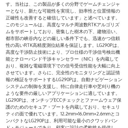
す。当社は、この製品が多くの分野でゲームチェンジャ
ーとなり、新たな可能性を実現し、効率性と位置情報の
正確性も改善すると確信しています」と述べています。
このモジュールは、高度なマルチ周波数RTKアルゴリズ
ムをサポートしており、密集した樹木の下、建物沿い、
都市部の峡谷内などの厳しい条件下でも、迅速かつ信頼
性の高いRTK高精度測位結果を保証します。LG290Pは、
高度な干渉防止技術により、プロ仕様の干渉信号検出機
能とナローバンド干渉キャンセラー（NIC）を内蔵して
おり、複雑な電磁環境下での信号受信性能を大幅に向上
させています。さらに、完全性のモニタリングと認証情
報の検証をサポートするLG290Pは、自動ナビゲーション
システムの制御を支援し、特に自律走行車や芝刈り機の
ような要件の厳しいアプリケーションに適しています。
LG290Pは、オンチップECCチェックとファームウェア保
護のためのセキュア・ブートを内蔵しており、セキュリ
ティの面で優れています。12.2mm×16.0mm×2.6mmとコ
ンパクトなLG290Pは、利用可能な最小のクワッドバン
ド・モジュールであり、顧客に設計の柔軟性を提供し、