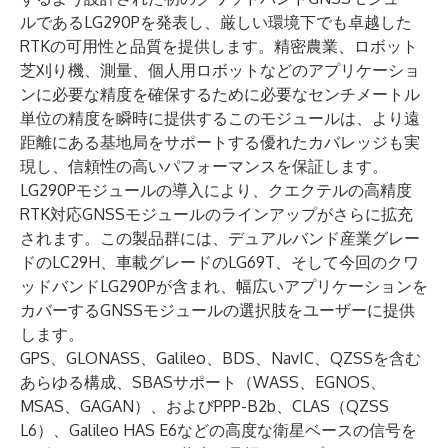
ルである
LG290P
を発表し、厳しい環境下でも卓越した
RTKの可用性と品質を提供します。精密農業、ロボット
芝刈り機、測量、個人用ロボットなどのアプリケーショ
ンに必要な精度を確保するために必要なセンチメートル
単位の精度を瞬時に提供するこのモジュールは、より遠
距離にある基地局をサポートする優れたカバレッジも実
現し、信頼性の高いパフォーマンスを保証します。
LG290Pモジュールの導入により、クエクテルの高精度
RTK対応GNSSモジュールのラインアップがさらに拡充
されます。この製品群には、デュアルバンド産業グレー
ドの
LC29H
、車載グレードの
LG69T
、そして今回のクワ
ッドバンドLG290Pが含まれ、幅広いアプリケーションを
カバーするGNSSモジュールの選択肢をユーザーに提供
します。
GPS、GLONASS、Galileo、BDS、NavIC、QZSSを含む
あらゆる構成、SBASサポート（WASS、EGNOS、
MSAS、GAGAN）、およびPPP-B2b、CLAS（QZSS
L6）、Galileo HAS E6などの高度な衛星ベースの信号を