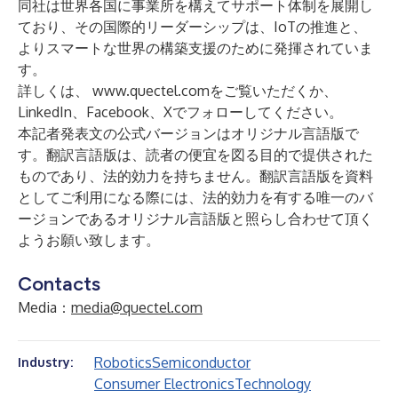
同社は世界各国に事業所を構えてサポート体制を展開し
ており、その国際的リーダーシップは、IoTの推進と、
よりスマートな世界の構築支援のために発揮されていま
す。
詳しくは、
www.quectel.com
をご覧いただくか、
LinkedIn
、
Facebook
、
X
でフォローしてください。
本記者発表文の公式バージョンはオリジナル言語版で
す。翻訳言語版は、読者の便宜を図る目的で提供された
ものであり、法的効力を持ちません。翻訳言語版を資料
としてご利用になる際には、法的効力を有する唯一のバ
ージョンであるオリジナル言語版と照らし合わせて頂く
ようお願い致します。
Contacts
Media：
media@quectel.com
Robotics
Semiconductor
Industry:
Consumer Electronics
Technology