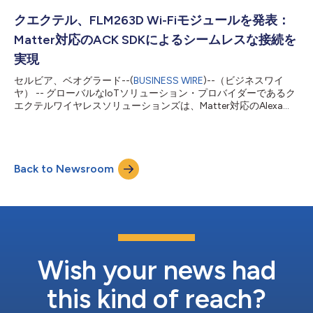
ルトランスフォーメーションを加速させるQuectelの包括的なエ
ンドツーエンドIoTソリューションポートフォリオについてもご
クエクテル、FLM263D Wi-Fiモジュールを発表：
覧いただけます。 EG800AK-JPはASR1605シリーズのチップセ
Matter対応のACK SDKによるシームレスな接続を
ットを搭載し、日本の主要LTEバンドに最適化されたコンパクト
な17.7×15.8×2.4mmのモジュールです。シングルアンテナ構成
実現
によるCat. 1 bisアーキテクチャを採用したコスト効率に優れた
セルビア、ベオグラード--(
BUSINESS WIRE
)--（ビジネスワイ
3G代替ソリューションとして設計され、10 Mbpsダウンリンク
ヤ） -- グローバルなIoTソリューション・プロバイダーであるク
／5 Mbpsアップリンク、DFOTA、位置情報サービス向けオプシ
エクテルワイヤレスソリューションズは、Matter対応のAlexa
ョンのWi-Fiスキ...
Connect Kit（ACK）SDKをサポートするFLM263Dスタンドアロ
ンWi-Fiモジュールの発売を発表しました。これにより、IoTデバ
イスは、Amazon Alexa、Google Home、Samsung
SmartThings、Apple HomeKitを含むMatter準拠のコントローラ
Back to Newsroom
ーとシームレスに接続できるようになります。 Matterはスマー
トホーム通信の中で重要な基準であり、セクター内の互換性と断
片化の課題に対処し、スマートデバイス間の直接通信を可能にし
ます。Connectivity Standards Alliance（CSA）によって管理さ
れるMatterデバイスは、セキュリティ、信頼性、そして普遍的な
相互運用性のある接続を確保するために厳格な認証プロセスを経
ます。この認証への準拠は、すべてのMatter準拠製品にとって極
めて重要であり、統一された通...
Wish your news had
this kind of reach?