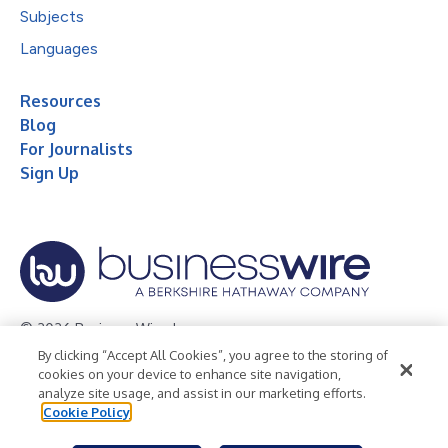
Subjects
Languages
Resources
Blog
For Journalists
Sign Up
© 2026 Business Wire, Inc.
By clicking “Accept All Cookies”, you agree to the storing of
Privacy Policy
Cookie Policy
Accessibility Statement
cookies on your device to enhance site navigation,
analyze site usage, and assist in our marketing efforts.
Terms of Use
Legal
Cookie Policy