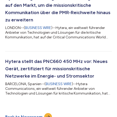
Luo, Produktmanager der Hytera Smart...
auf den Markt, um die missionskritische
Kommunikation über die PMR-Reichweite hinaus
zu erweitern
LONDON--(
BUSINESS WIRE
)--Hytera, ein weltweit führender
Anbieter von Technologien und Lösungen für die kritische
Kommunikation, hat auf der Critical Communications World
(CCW) 2026 das tragbare MCS-Funkgerät W60 vorgestellt. Das
leichte, tragbare Gerät wurde als Ergänzung zu bestehenden
PMR-Systemen entwickelt und hilft Organisationen dabei, die
missionskritische Kommunikation über die Reichweitengrenzen
herkömmlicher Funknetze hinaus aufrechtzuerhalten. Damit
Hytera stellt das PNC660 450 MHz vor: Neues
unterstützt es sicherere und besse...
Gerät, zertifiziert für missionskritische
Netzwerke im Energie- und Stromsektor
BARCELONA, Spanien--(
BUSINESS WIRE
)--Hytera
Communications, ein weltweit führender Anbieter von
Technologien und Lösungen für kritische Kommunikation, hat
auf dem MWC Barcelona das PNC660 450MHz MCX Smart
Device vorgestellt – ein fortschrittliches missionskritisches
Endgerät für private 450-MHz-LTE- und 5G-Netzwerke. Durch
die Kombination von Breitband-Sprach-, Video- und
Back to Newsroom
Datendiensten mit mehrschichtiger Sicherheit ermöglicht das