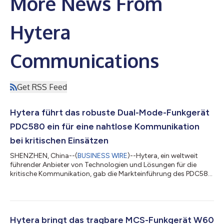
More News From
Hytera
Communications
Get RSS Feed
Hytera führt das robuste Dual-Mode-Funkgerät
PDC580 ein für eine nahtlose Kommunikation
bei kritischen Einsätzen
SHENZHEN, China--(
BUSINESS WIRE
)--Hytera, ein weltweit
führender Anbieter von Technologien und Lösungen für die
kritische Kommunikation, gab die Markteinführung des PDC580
Dual-Mode Funkgeräts bekannt. Es wurde entwickelt für
Unternehmen, die weiterhin auf PMR setzen und gleichzeitig die
Breitbandkommunikation in ihren zunehmend dezentralen
Betriebsabläufen ausbauen. „Der Übergang von Schmalband zu
Breitband erfolgt nicht von heute auf morgen“, sagte Arthur
Hytera bringt das tragbare MCS-Funkgerät W60