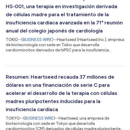
HS-001, una terapia en investigación derivada
de células madre para el tratamiento de la
insuficiencia cardiaca avanzada en la 71ª reunión
anual del colegio japonés de cardiología
TOKIO--(
BUSINESS WIRE
)--Heartseed (Heartseed Inc.), empresa
de biotecnología con sede en Tokio que desarrolla
cardiomiocitos derivados de hiPSC para la insuficiencia
cardíaca, ha anunciado hoy que los informes de caso de dos
pacientes en el ensayo clínico de fase 1/2 (Estudio LAPiS) de HS-
001 en combinación con cirugía de baipás de la arteria
coronaria para la insuficiencia cardíaca avanzada, se
presentaron el 9 de septiembre de 2023 en la 71ª reunión anual
Resumen: Heartseed recauda 37 millones de
del colegio japonés de cardiología (J...
dólares en una financiación de serie C para
acelerar el desarrollo de la terapia con células
madres pluripotentes inducidas para la
insuficiencia cardíaca
TOKYO--(
BUSINESS WIRE
)--Heartseed, una empresa de
biotecnología con sede en Tokyo que desarrolla
cardiomiocitos (CM) derivados de células madre pluripotentes