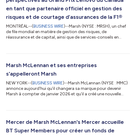
en tant que partenaire officiel en gestion des
risques et de courtage d’assurances de la F1®
MONTRÉAL--(
BUSINESS WIRE
)--Marsh (NYSE : MRSH), un chef
de file mondial en matière de gestion des risques, de
réassurance et de capital, ainsi que de services‑conseils en
ressources humaines, en investissements et en gestion, aura
une présence importante au Grand Prix Lenovo du Canada en
tant que partenaire officiel en gestion des risques et en
courtage d’assurances de la Formule 1, renforçant le
partenariat pluriannuel annoncé par les organisations le mois
Marsh McLennan et ses entreprises
dernier. « Marsh est fière de souteni...
s'appelleront Marsh
NEW YORK--(
BUSINESS WIRE
)--Marsh McLennan (NYSE : MMC)
annonce aujourd'hui qu'il changera sa marque pour devenir
Marsh à compter de janvier 2026 et qu'il a créé une nouvelle
unité, Business and Client Services (BCS), afin d'accélérer
l'innovation et de centraliser les investissements dans
l'excellence opérationnelle, les données, l'IA et l'analyse. « Dans
un environnement de plus en plus complexe, les clients
recherchent des conseils, des solutions et des informations qui
Mercer de Marsh McLennan's Mercer accueille
s’appuient sur l’exper...
BT Super Members pour créer un fonds de