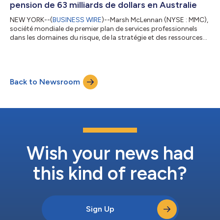
pension de 63 milliards de dollars en Australie
NEW YORK--(
BUSINESS WIRE
)--Marsh McLennan (NYSE : MMC),
société mondiale de premier plan de services professionnels
dans les domaines du risque, de la stratégie et des ressources
humaines, a annoncé aujourd'hui que son entreprise Mercer a
achevé la fusion de BT Super dans le Mercer Super Trust, créant
ainsi l'un des fonds de pension les plus compétitifs d'Australie.
Mercer a également annoncé aujourd'hui la finalisation de
Back to Newsroom
l'acquisition d'Advance Asset Management Limited, ce qui lui
permet d'ac...
Wish your news had
this kind of reach?
Sign Up