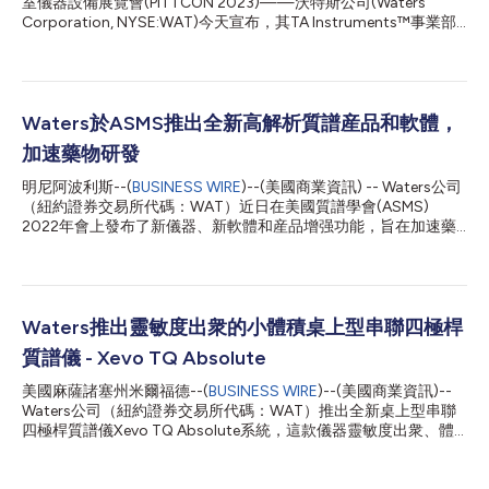
室儀器設備展覽會(PITTCON 2023)——沃特斯公司(Waters
Corporation, NYSE:WAT)今天宣布，其TA Instruments™事業部
推出一款新的電池循環儀微量熱計解決方案，用於對電池單元進行
高解析度特性分析。該儀器和軟體的組合能夠在實際工作條件下進
行非破壞檢測，並能將實驗時間從數月大幅縮短至幾周，同時可提
供關鍵的決策見解，以提高電池的效率、安全性和穩定性。 沃特
斯公司TA Instruments事業部資深副總裁Jianqing Bennett表示：
Waters於ASMS推出全新高解析質譜産品和軟體，
「類似我們的臨場電池循環儀微量熱計解決方案這樣的創新成果，
加速藥物研發
對於未來的電池研發具有革命性意義。它將測試時間大幅縮短達
75%，同時能幫助研究人員更深入地瞭解電池及其材料在熱力和電
明尼阿波利斯--(
BUSINESS WIRE
)--(美國商業資訊) -- Waters公司
化學條件下的行為和變化。該解決方案為科學家帶來的精確資料，
（紐約證券交易所代碼：WAT）近日在美國質譜學會(ASMS)
對於幫助確保電池的性能和安全至關重要。」 該解決方案將TA
2022年會上發布了新儀器、新軟體和産品增强功能，旨在加速藥
Instruments高解析度TAM IV等溫微量熱計(TAM IV Isothermal
物研發。此次推出的産品包括： 全新Xevo G3 QTof四極桿飛行時
Microcalorimeter)、整合式T...
間質譜儀 用於waters_connect軟體平台的新型寡聚核苷酸定序確
認應用程序CONFIRM Sequence， SELECT SERIES MRT多反射飛
行時間高解析質譜儀的電噴灑離子源。 Waters公司資深副總裁Jon
Pratt先生表示：“質譜技術飛速發展，不斷更新迭代。今年我們在
Waters推出靈敏度出衆的小體積桌上型串聯四極桿
美國質譜年會上推出的革命性産品將造福藥物開發周期各個環節的
質譜儀 - Xevo TQ Absolute
科學家們。對於研究人員來說，這些新産品將幫助他們更好地解決
基本科學問題。對於需要爲新藥申報彙編分析數據的分析科學家而
美國麻薩諸塞州米爾福德--(
BUSINESS WIRE
)--(美國商業資訊)--
言，我們的創新將幫助他們準確掌握樣品的成分及含量，提升科研
Waters公司（紐約證券交易所代碼：WAT）推出全新桌上型串聯
信心，改善科研結果。” Waters Xevo G3 QTof – 實驗室的主力軍
四極桿質譜儀Xevo TQ Absolute系統，這款儀器靈敏度出衆、體
全新Xevo G3 QTof系統是一款高性能桌上型質譜儀，可用於對生
積小，可謂是同類産品中的佼佼者i。 這款高性能質譜儀分析某些
物治療藥物、法醫學、代謝物鑒定、代謝組...
棘手化合物時的靈敏度相比上一代産品ii提高多達15倍，體積相較