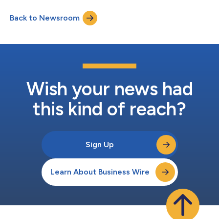
於市面上其他高性能串聯四極桿質譜儀縮小多達45%，電力和氣體
消耗量亦減少50%左右iii。Xevo TQ Absolute旨在協助製藥、食品
Back to Newsroom
和飲料以及環境分析實驗室在其開展的各類應用中符合超微量質譜
定量分析的相關法規要求。 Waters公司資深副總裁Jon Pratt表
示：“Xevo TQ Absolute專爲那些力求在定量靈敏度、準確性、再
現性、效率及可持續性方面都達到業內出色水準的實驗室而設計。
相較於其他同類型質譜儀，這款儀器占用更小的空間面積，賦予實
驗室更强大的分析能力，不僅能達到超微量的定量極限，還助於實
驗室管理人員更有效地優化設備使用率和提高生產率。” 爲了讓
Xevo TQ Absolute質譜儀展現完美性能，Waters搭配了MaxPeak...
Wish your news had
this kind of reach?
Sign Up
Learn About Business Wire