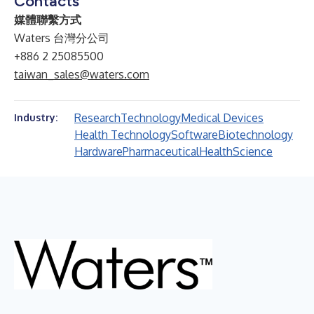
Contacts
媒體聯繫方式
Waters 台灣分公司
+886 2 25085500
taiwan_sales@waters.com
Research
Technology
Medical Devices
Industry:
Health Technology
Software
Biotechnology
Hardware
Pharmaceutical
Health
Science