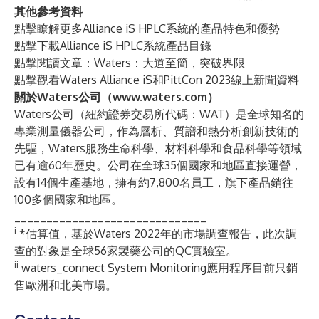
其他參考資料
點擊瞭解更多
Alliance iS HPLC系統的產品特色和優勢
點擊下載
Alliance iS HPLC系統產品目錄
點擊閱讀文章：
Waters：大道至簡，突破界限
點擊觀看
Waters Alliance iS和PittCon 2023線上新聞資料
關於Waters公司（
www.waters.com
）
Waters公司（紐約證券交易所代碼：WAT）是全球知名的
專業測量儀器公司，作為層析、質譜和熱分析創新技術的
先驅，Waters服務生命科學、材料科學和食品科學等領域
已有逾60年歷史。公司在全球35個國家和地區直接運營，
設有14個生產基地，擁有約7,800名員工，旗下產品銷往
100多個國家和地區。
______________________________
i
*估算值，基於Waters 2022年的市場調查報告，此次調
查的對象是全球56家製藥公司的QC實驗室。
ii
waters_connect System Monitoring應用程序目前只銷
售歐洲和北美市場。