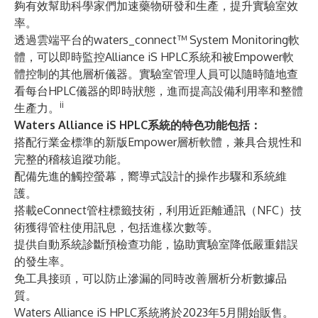
夠有效幫助科學家們加速藥物研發和生產，提升實驗室效
率。
透過雲端平台的
waters_connect™ System Monitoring
軟
體，可以即時監控Alliance iS HPLC系統和被Empower軟
體控制的其他層析儀器。實驗室管理人員可以隨時隨地查
看每台HPLC儀器的即時狀態，進而提高設備利用率和整體
ii
生產力。
Waters Alliance iS HPLC系統的特色功能包括：
搭配行業金標準的新版Empower層析軟體，兼具合規性和
完整的稽核追蹤功能。
配備先進的觸控螢幕，嚮導式設計的操作步驟和系統維
護。
搭載eConnect管柱標籤技術，利用近距離通訊（NFC）技
術獲得管柱使用訊息，包括進樣次數等。
提供自動系統診斷預檢查功能，協助實驗室降低嚴重錯誤
的發生率。
免工具接頭，可以防止滲漏的同時改善層析分析數據品
質。
Waters Alliance iS HPLC系統將於2023年5月開始販售。