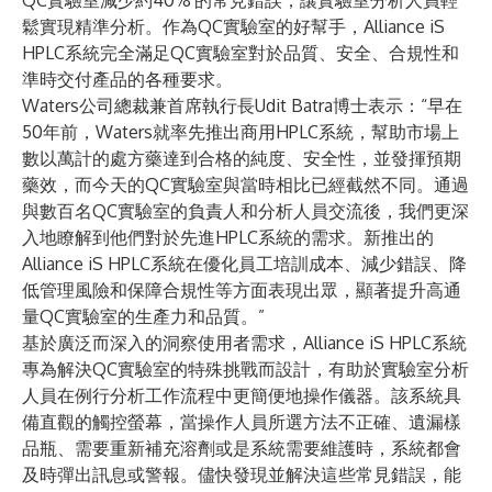
QC實驗室減少約40%
的常見錯誤，讓實驗室分析人員輕
鬆實現精準分析。作為QC實驗室的好幫手，Alliance iS
HPLC系統完全滿足QC實驗室對於品質、安全、合規性和
準時交付產品的各種要求。
Waters公司總裁兼首席執行長Udit Batra博士表示：“早在
50年前，Waters就率先推出商用HPLC系統，幫助市場上
數以萬計的處方藥達到合格的純度、安全性，並發揮預期
藥效，而今天的QC實驗室與當時相比已經截然不同。通過
與數百名QC實驗室的負責人和分析人員交流後，我們更深
入地瞭解到他們對於先進HPLC系統的需求。新推出的
Alliance iS HPLC系統在優化員工培訓成本、減少錯誤、降
低管理風險和保障合規性等方面表現出眾，顯著提升高通
量QC實驗室的生產力和品質。”
基於廣泛而深入的洞察使用者需求，Alliance iS HPLC系統
專為解決QC實驗室的特殊挑戰而設計，有助於實驗室分析
人員在例行分析工作流程中更簡便地操作儀器。該系統具
備直觀的觸控螢幕，當操作人員所選方法不正確、遺漏樣
品瓶、需要重新補充溶劑或是系統需要維護時，系統都會
及時彈出訊息或警報。儘快發現並解決這些常見錯誤，能