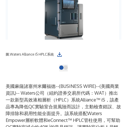
圖.Waters Alliance iS HPLC系統
美國麻薩諸塞州米爾福德--(
BUSINESS WIRE
)--
(美國商業
資訊)-- Waters公司（紐約證券交易所代碼：WAT）推出
一款新型高效液相層析（HPLC）系統
Alliance™ iS
，該產
品專為降低QC實驗室合規風險而設計，主動檢查錯誤、故
障排除和易用性能全面提升。該系統搭配Waters
Empower層析軟體
和
eConnect™ HPLC管柱
使用，可幫助
i