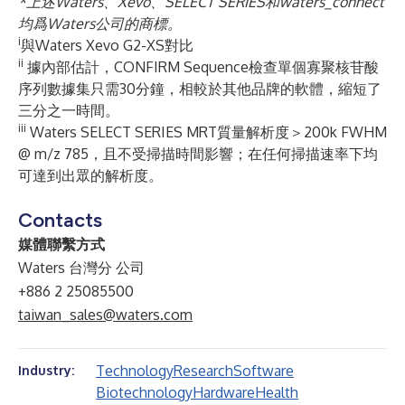
*
上述
Waters
、
Xevo
、
SELECT SERIES
和
waters_connect
均爲
Waters
公司的商標。
i
與Waters Xevo G2-XS對比
ii
據內部估計，CONFIRM Sequence檢查單個寡聚核苷酸
序列數據集只需30分鐘，相較於其他品牌的軟體，縮短了
三分之一時間。
iii
Waters SELECT SERIES MRT質量解析度＞200k FWHM
@ m/z 785，且不受掃描時間影響；在任何掃描速率下均
可達到出眾的解析度。
Contacts
媒體聯繫方式
Waters 台灣分 公司
+886 2 25085500
taiwan_sales@waters.com
Technology
Research
Software
Industry:
Biotechnology
Hardware
Health