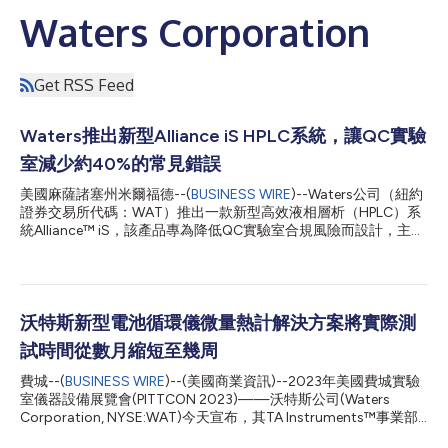
Waters Corporation
Get RSS Feed
Waters推出新型Alliance iS HPLC系統，讓QC實驗
室減少約40%的常見錯誤
美國麻薩諸塞州米爾福德--(
BUSINESS WIRE
)--Waters公司（紐約
證券交易所代碼：WAT）推出一款新型高效液相層析（HPLC）系
統Alliance™ iS，該產品專為降低QC實驗室合規風險而設計，主動
檢查錯誤、故障排除和易用性能全面提升。該系統搭配Waters
Empower層析軟體和eConnect™ HPLC管柱使用，可幫助QC實驗
室減少約40%i的常見錯誤，讓實驗室分析人員輕鬆實現精準分
析。作為QC實驗室的好幫手，Alliance iS HPLC系統完全滿足QC
實驗室對於品質、安全、合規性和準時交付產品的各種要求。
沃特斯新型電池循環儀微量熱計解決方案將實際測
Waters公司總裁兼首席執行長Udit Batra博士表示：“早在50年
試時間從數月縮短至幾周
前，Waters就率先推出商用HPLC系統，幫助市場上數以萬計的處
方藥達到合格的純度、安全性，並發揮預期藥效，而今天的QC實
費城--(
BUSINESS WIRE
)--(美國商業資訊)--2023年美國費城實驗
驗室與當時相比已經截然不同。通過與數百名QC實驗室的負責人
室儀器設備展覽會(PITTCON 2023)——沃特斯公司(Waters
和分析人員交流後，我們更深入地瞭解到他們對於先進HPLC系統
Corporation, NYSE:WAT)今天宣布，其TA Instruments™事業部
的需求。新推出的Alliance iS HPLC系統在優化員工培訓成本、減
推出一款新的電池循環儀微量熱計解決方案，用於對電池單元進行
少錯誤、降低管理風險和保障合規性等方面表現出眾，顯著提升高