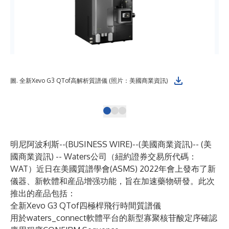
圖.
圖. 全新Xevo G3 QTof高解析質譜儀 (照片：美國商業資訊)
美
明尼阿波利斯--(
BUSINESS WIRE
)--
(美國商業資訊)-- (美
國商業資訊) -- Waters公司（紐約證券交易所代碼：
WAT）近日在美國質譜學會(ASMS) 2022年會上發布了新
儀器、新軟體和産品增强功能，旨在加速藥物研發。此次
推出的産品包括：
全新
Xevo G3 QTof四極桿飛行時間質譜儀
用於waters_connect軟體平台的新型寡聚核苷酸定序確認