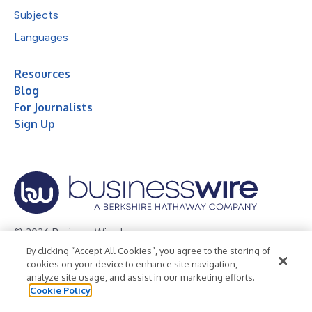
Subjects
Languages
Resources
Blog
For Journalists
Sign Up
© 2026 Business Wire, Inc.
By clicking “Accept All Cookies”, you agree to the storing of
Privacy Policy
Cookie Policy
Accessibility Statement
cookies on your device to enhance site navigation,
analyze site usage, and assist in our marketing efforts.
Terms of Use
Legal
Cookie Policy