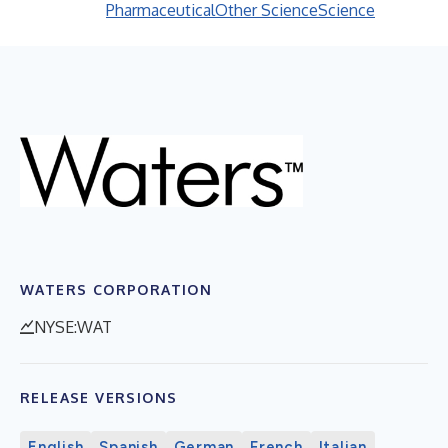
Pharmaceutical
Other Science
Science
WATERS CORPORATION
NYSE:WAT
RELEASE VERSIONS
English
Spanish
German
French
Italian