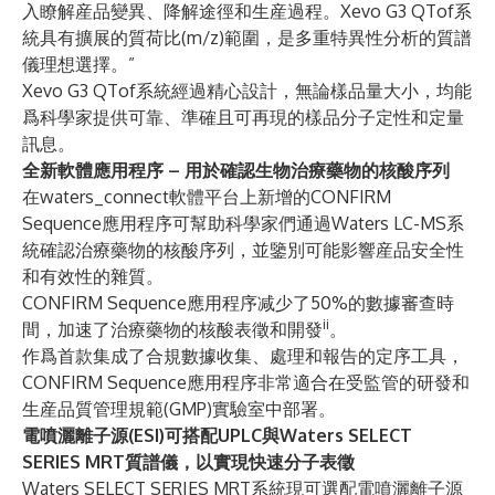
入瞭解産品變異、降解途徑和生産過程。Xevo G3 QTof系
統具有擴展的質荷比(m/z)範圍，是多重特異性分析的質譜
儀理想選擇。”
Xevo G3 QTof系統經過精心設計，無論樣品量大小，均能
爲科學家提供可靠、準確且可再現的樣品分子定性和定量
訊息。
全新軟體應用程序 – 用於確認生物治療藥物的核酸序列
在waters_connect軟體平台上新增的
CONFIRM
Sequence應用程序
可幫助科學家們通過Waters LC-MS系
統確認治療藥物的核酸序列，並鑒別可能影響産品安全性
和有效性的雜質。
CONFIRM Sequence應用程序减少了50%的數據審查時
ii
間，加速了治療藥物的核酸表徵和開發
。
作爲首款集成了合規數據收集、處理和報告的定序工具，
CONFIRM Sequence應用程序非常適合在受監管的研發和
生産品質管理規範(GMP)實驗室中部署。
電噴灑離子源(ESI)可搭配UPLC與Waters SELECT
SERIES MRT質譜儀，以實現快速分子表徵
Waters SELECT SERIES MRT系統
現可選配電噴灑離子源