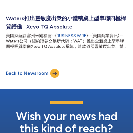
高解析度特性分析。該儀器和軟體的組合能夠在實際工作條件下進
通量Q...
行非破壞檢測，並能將實驗時間從數月大幅縮短至幾周，同時可提
供關鍵的決策見解，以提高電池的效率、安全性和穩定性。 沃特
斯公司TA Instruments事業部資深副總裁Jianqing Bennett表示：
Waters推出靈敏度出衆的小體積桌上型串聯四極桿
「類似我們的臨場電池循環儀微量熱計解決方案這樣的創新成果，
質譜儀 - Xevo TQ Absolute
對於未來的電池研發具有革命性意義。它將測試時間大幅縮短達
75%，同時能幫助研究人員更深入地瞭解電池及其材料在熱力和電
美國麻薩諸塞州米爾福德--(
BUSINESS WIRE
)--(美國商業資訊)--
化學條件下的行為和變化。該解決方案為科學家帶來的精確資料，
Waters公司（紐約證券交易所代碼：WAT）推出全新桌上型串聯
對於幫助確保電池的性能和安全至關重要。」 該解決方案將TA
四極桿質譜儀Xevo TQ Absolute系統，這款儀器靈敏度出衆、體
Instruments高解析度TAM IV等溫微量熱計(TAM IV Isothermal
積小，可謂是同類産品中的佼佼者i。 這款高性能質譜儀分析某些
Microcalorimeter)、整合式T...
棘手化合物時的靈敏度相比上一代産品ii提高多達15倍，體積相較
於市面上其他高性能串聯四極桿質譜儀縮小多達45%，電力和氣體
消耗量亦減少50%左右iii。Xevo TQ Absolute旨在協助製藥、食品
Back to Newsroom
和飲料以及環境分析實驗室在其開展的各類應用中符合超微量質譜
定量分析的相關法規要求。 Waters公司資深副總裁Jon Pratt表
示：“Xevo TQ Absolute專爲那些力求在定量靈敏度、準確性、再
現性、效率及可持續性方面都達到業內出色水準的實驗室而設計。
相較於其他同類型質譜儀，這款儀器占用更小的空間面積，賦予實
驗室更强大的分析能力，不僅能達到超微量的定量極限，還助於實
驗室管理人員更有效地優化設備使用率和提高生產率。” 爲了讓
Xevo TQ Absolute質譜儀展現完美性能，Waters搭配了MaxPeak...
Wish your news had
this kind of reach?