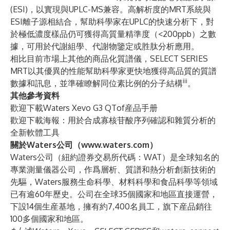
(ESI)，以實現與UPLC-MS兼容。高解析度的MRT系統與
ESI離子源相結合，幫助科學家在UPLC的快速分析下，對
於極低濃度樣品仍可獲得高質量精準度（<200ppb）之數
據，可用於代謝組學、代謝物鑒定或胜肽分析應用。
相比目前市場上其他的商品化質譜儀，SELECT SERIES
MRT以其優異的性能幫助科學家更快地獲得高品質的質譜
iii
數據和訊息，並準確瞭解同位素比例的分子結構
。
其他參考資料
歡迎下載
Waters Xevo G3 QTof産品手册
歡迎下載海報：
用於合成寡核苷酸序列確認和雜質分析的
全新軟體工具
關於Waters公司（
www.waters.com
）
Waters公司（紐約證券交易所代碼：WAT）是全球知名的
專業測量儀器公司，作爲層析、質譜和熱分析創新技術的
先驅，Waters服務生命科學、材料科學和食品科學等領域
已有逾60年歷史。公司在全球35個國家和地區直接運營，
下設14個生産基地，擁有約7,400名員工，旗下産品銷往
100多個國家和地區。