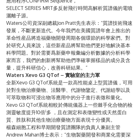
應用程序
CONFIRM Sequence
，
SELECT SERIES MRT多反射飛行時間高解析質譜儀
的電噴
灑離子源。
Waters公司資深副總裁Jon Pratt先生表示：“質譜技術飛速
發展，不斷更新迭代。今年我們在美國質譜年會上推出的
革命性産品將造福藥物開發周期各個環節的科學家們。對
於研究人員來說，這些新産品將幫助他們更好地解決基本
科學問題。對於需要爲新藥申報彙編分析數據的分析科學
家而言，我們的創新將幫助他們準確掌握樣品的成分及含
量，提升科研信心，改善科研結果。”
Waters Xevo G3 QTof – 實驗室的主力軍
全新Xevo G3 QTof系統是一款高性能桌上型質譜儀，可用
於對生物治療藥物、法醫學、代謝物鑒定、代謝組學以及
可萃取物和可浸出物等應用中的分子進行表徵和量化。
Xevo G3 QTof系統相較於傳統儀器上一些棘手化合物的檢
i
測靈敏度提升10倍
多 ，且在測定和表徵變性或天然蛋白
質、胜肽和其他生物治療藥物方面表現十分優異。
楊森細胞工程和早期開發質譜團隊的負責人兼副主管
Andrew Mahan博士表示：“生物製藥開發和商業化需要深