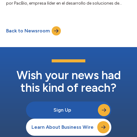
por PacBio, empresa líder en el desarrollo de soluciones de
secuenciación de alta calidad y precisión, lo que permitirá a
Sampled prestar servicios de tecnología de secuenciación
avanzada de máxima calidad con la tecnología de PacBio. Para
obtener esta certificación, los proveedores deben someterse a
Back to Newsroom
un riguroso proceso que incluye la formación sobre los flujos
de trabajo de proc...
Wish your news had
this kind of reach?
Sign Up
Learn About Business Wire