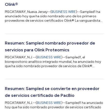
Olink®
PISCATAWAY, Nueva Jersey--(
BUSINESS WIRE
)--Sampled1 ha
anunciado hoy que ha sido nombrado uno de los primeros
proveedores de servicios certificados Olink® La vanguardista
tecnología proteómica de Olink permite comprender vías
biológicas complejas y marcadores de enfermedades. La
tecnología proteómica es una importante herramienta para el
estudio de patologías, ya que aporta conocimientos cruciales
sobre sus mecanismos moleculares subyacentes. Los
Resumen: Sampled nombrado proveedor de
resultados consistentes y altamente precisos obt...
servicios para Olink Proteomics
PISCATAWAY, N.J.--(
BUSINESS WIRE
)--Sampled1, el
biorepositorio analítico integrado mundial, ha anunciado hoy
que ha sido nombrado proveedor de servicios de Olink®
Proteomics, líder en tecnología proteómica. Como proveedor
de servicios de la tecnología Olink® Explore, Sampled ofrece
ahora servicios de proteómica de alto rendimiento para el
descubrimiento preciso de biomarcadores proteicos. La
plataforma Olink Explore representa la tecnología proteómica
Resumen: Sampled se convierte en proveedor
punta, altamente específica y escalable. La...
de servicios certificado de PacBio
PISCATAWAY, N.J.--(
BUSINESS WIRE
)--Sampled1 ha anunciado
hoy que ha sido nombrado proveedor de servicios certificado