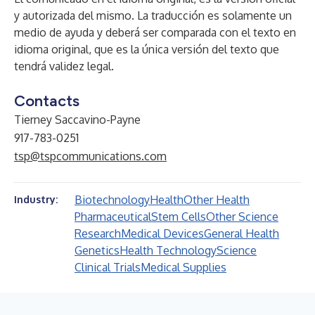
y autorizada del mismo. La traducción es solamente un
medio de ayuda y deberá ser comparada con el texto en
idioma original, que es la única versión del texto que
tendrá validez legal.
Contacts
Tierney Saccavino-Payne
917-783-0251
tsp@tspcommunications.com
Biotechnology
Health
Other Health
Industry:
Pharmaceutical
Stem Cells
Other Science
Research
Medical Devices
General Health
Genetics
Health Technology
Science
Clinical Trials
Medical Supplies