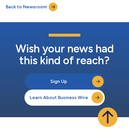
Steak der Welt, das voraussichtlich noch in diesem Jahr in
Back to Newsroom
Singapur und Israel auf den Markt kommen wird, vorbehaltlich
der behördlichen Gen...
Wish your news had
this kind of reach?
Sign Up
Learn About Business Wire