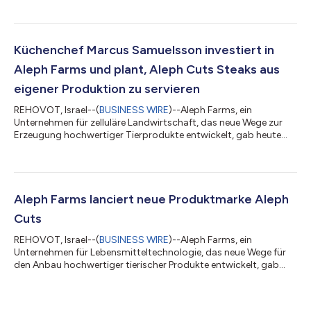
meldete heute seine Einreichung eines Antrags auf behördliche
Zulassung beim schweizerischen Bundesamt für
Lebensmittelsicherheit und Veterinärwesen (BLV), um die
weltweit ersten kultivierten Rindersteaks unter der Marke Aleph
Küchenchef Marcus Samuelsson investiert in
Cuts in der Schweiz zu verkaufen. Der Antrag ist Teil der Z...
Aleph Farms und plant, Aleph Cuts Steaks aus
eigener Produktion zu servieren
REHOVOT, Israel--(
BUSINESS WIRE
)--Aleph Farms, ein
Unternehmen für zelluläre Landwirtschaft, das neue Wege zur
Erzeugung hochwertiger Tierprodukte entwickelt, gab heute
bekannt, dass Chef Marcus Samuelsson dem Unternehmen als
Investor, kulinarischer Berater und Startpartner beitritt.
Während eines Großteils seines Aufstiegs als Starkoch, der 13
Restaurants in der ganzen Welt betreibt und als Bestsellerautor
der New York Times sowie als Fernsehpersönlichkeit bekannt
Aleph Farms lanciert neue Produktmarke Aleph
wurde, hat Samuelsson seinen...
Cuts
REHOVOT, Israel--(
BUSINESS WIRE
)--Aleph Farms, ein
Unternehmen für Lebensmitteltechnologie, das neue Wege für
den Anbau hochwertiger tierischer Produkte entwickelt, gab
heute die Einführung seiner ersten Produktmarke, Aleph Cuts,
bekannt. Unter der Marke Aleph Cuts wird das Unternehmen sein
erstes Produkt, das Petit Steak, vermarkten, das erste kultivierte