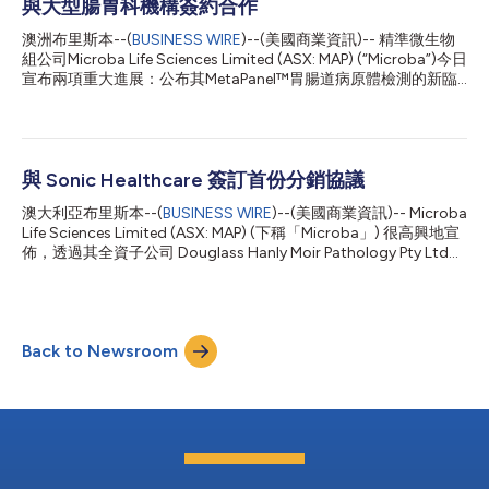
與大型腸胃科機構簽約合作
中，三分之二接受MetaXplore檢測的病患表示，在根據檢測結果
調整治療方案後，其症狀出現了改善。 這些結果彰顯了
澳洲布里斯本--(
BUSINESS WIRE
)--(美國商業資訊)-- 精準微生物
MetaXplore檢測結果在改善慢性下消化道疾病病患治療效果方面
組公司Microba Life Sciences Limited (ASX: MAP) (“Microba”)今日
的臨床價值，顯示其可望重塑這類疾病的臨床管理並樹立新的護理
宣布兩項重大進展：公布其MetaPanel™胃腸道病原體檢測的新臨
標準。對MetaXplore目標病患群體的帳單和理賠資料的深入分析
床效用結果，以及與澳洲首屈一指的腸胃病診療服務機構
估計，美國、德國、義大利、西班牙、法國、英國和澳洲的潛在適
Colonoscopy Clinic及其全資合作夥伴Integrated Gut Health簽署
用病患群體達8220萬。 Met...
策略性臨床合作協議。 變革IBD的治療：MetaPanel™展現出高臨
床效用 由澳洲著名腸胃病專家Jake Begun副教授和Graham
Radford-Smith副教授領導的兩項獨立臨床研究證明了Microba的
與 Sonic Healthcare 簽訂首份分銷協議
MetaPanel™在發炎性腸道疾病(IBD)（包括克隆氏症和潰瘍性結腸
澳大利亞布里斯本--(
BUSINESS WIRE
)--(美國商業資訊)-- Microba
炎）病患的處治中具有令人矚目的臨床效用。 研究發現： 40%處
Life Sciences Limited (ASX: MAP) (下稱「Microba」) 很高興地宣
於病情發作期的IBD病患檢測出胃腸道(GI)病原體呈陽性，並且 其
佈，透過其全資子公司 Douglass Hanly Moir Pathology Pty Ltd，
中超過60%的病原體中使用目前的傳統檢測方法無法檢出 這些結
與 Sonic Healthcare Limited (ASX: SHL) 簽署了一份商業協定，以
果為IBD病患的臨床處治提供了關鍵的新見解，支援將MetaPanel檢
在澳大利亞分銷 Microba 的先進傳染病檢測產品 MetaPanel™ (分
測納入標準治療方案，並且可望在同儕審查期刊上...
銷協定)。 MetaPanel™ 分銷協議的宣佈標誌著 Microba 與 Sonic
Healthcare 之間達成首個商業協定，在此之前，Sonic Healthcare
Back to Newsroom
於 2022 年11 月 29 日宣佈向 Microba 進行了 1780 萬美元的戰略
投資。在投資時，Sonic 和 Microba 就戰略合作夥伴關係達成了初
步協定，以在 Sonic Healthcare 的主要市場分銷 Microba 的微生
物組測試技術。現在，分銷協定的簽署完成了這些商業分銷安排的
首個階段，透過 Sonic Healthcar...