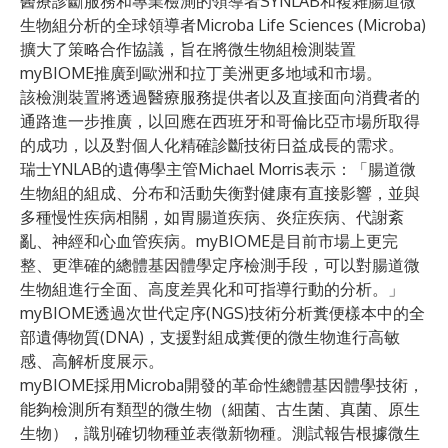
醫療診斷服務和專業檢測的領導者SYNLAB和複雜腸道微
生物組分析的全球領導者Microba Life Sciences (Microba)
擴大了策略合作協議，旨在將微生物組檢測裝置
myBIOME推廣到歐洲和拉丁美洲更多地域和市場。
該檢測裝置將透過醫療服務提供者以及直接面向消費者的
通路進一步推廣，以回應在西班牙和哥倫比亞市場所取得
的成功，以及對個人化精確診斷技術日益成長的需求。
瑞士YNLAB的遺傳學主管Michael Morris表示：「腸道微
生物組的組成、分布和活動失衡對健康有直接影響，並與
多種慢性疾病相關，如胃腸道疾病、炎症疾病、代謝紊
亂、神經和心血管疾病。myBIOME是目前市場上更完
整、更準確的總體基因體學定序檢測手段，可以對腸道微
生物組進行全面、高度差異化和可指導行動的分析。」
myBIOME透過次世代定序(NGS)技術分析糞便樣本中的全
部遺傳物質(DNA)，支援對組成糞便的微生物進行高敏
感、高解析度展示。
myBIOME採用Microba開發的革命性總體基因體學技術，
能夠檢測所有類型的微生物（細菌、古生菌、真菌、原生
生物），識別確切物種並表徵新物種。測試報告根據微生