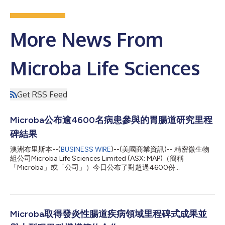
More News From
Microba Life Sciences
Get RSS Feed
Microba公布逾4600名病患參與的胃腸道研究里程
碑結果
澳洲布里斯本--(
BUSINESS WIRE
)--(美國商業資訊)-- 精密微生物
組公司Microba Life Sciences Limited (ASX: MAP)（簡稱
「Microba」或「公司」）今日公布了對超過4600份
MetaXplore™ GI Plus檢測結果的初步分析結果。該檢測是評估和
管理下消化道疾病的綜合檢測，涵蓋慢性疼痛、腹脹、便秘或腹瀉
等症狀。研究顯示，MetaXplore可協助臨床醫生辨識和解決傳統
檢測經常漏診的潛在腸道問題。在超過70%的病例中，檢測揭示
了腸道細菌異常、感染跡象、發炎或功能不全標記物等結果，可為
Microba取得發炎性腸道疾病領域里程碑式成果並
標靶治療策略提供依據。此外，在一項對後續調查結果的獨立研究