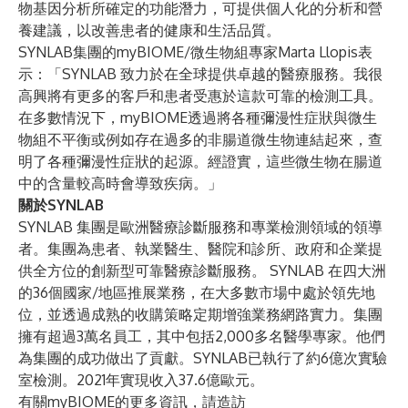
物基因分析所確定的功能潛力，可提供個人化的分析和營
養建議，以改善患者的健康和生活品質。
SYNLAB集團的myBIOME/微生物組專家Marta Llopis表
示：「SYNLAB 致力於在全球提供卓越的醫療服務。我很
高興將有更多的客戶和患者受惠於這款可靠的檢測工具。
在多數情況下，myBIOME透過將各種彌漫性症狀與微生
物組不平衡或例如存在過多的非腸道微生物連結起來，查
明了各種彌漫性症狀的起源。經證實，這些微生物在腸道
中的含量較高時會導致疾病。」
關於SYNLAB
SYNLAB 集團是歐洲醫療診斷服務和專業檢測領域的領導
者。集團為患者、執業醫生、醫院和診所、政府和企業提
供全方位的創新型可靠醫療診斷服務。 SYNLAB 在四大洲
的36個國家/地區推展業務，在大多數市場中處於領先地
位，並透過成熟的收購策略定期增強業務網路實力。集團
擁有超過3萬名員工，其中包括2,000多名醫學專家。他們
為集團的成功做出了貢獻。SYNLAB已執行了約6億次實驗
室檢測。2021年實現收入37.6億歐元。
有關myBIOME的更多資訊，請造訪