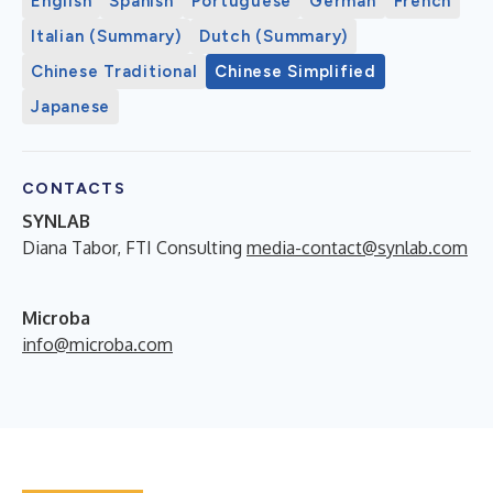
English
Spanish
Portuguese
German
French
Italian (Summary)
Dutch (Summary)
Chinese Traditional
Chinese Simplified
Japanese
CONTACTS
SYNLAB
Diana Tabor, FTI Consulting
media-contact@synlab.com
Microba
info@microba.com