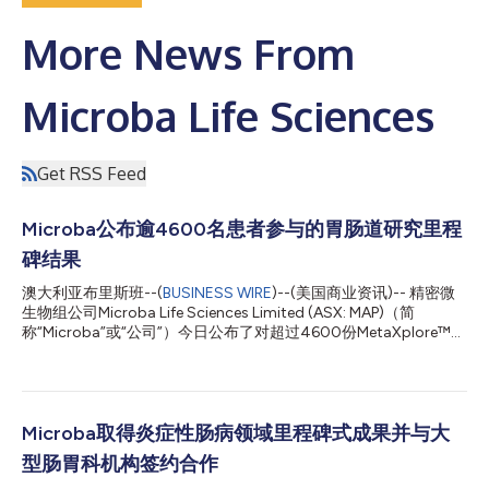
More News From
Microba Life Sciences
Get RSS Feed
Microba公布逾4600名患者参与的胃肠道研究里程
碑结果
澳大利亚布里斯班--(
BUSINESS WIRE
)--(美国商业资讯)-- 精密微
生物组公司Microba Life Sciences Limited (ASX: MAP)（简
称“Microba”或“公司”）今日公布了对超过4600份MetaXplore™
GI Plus检测结果的初步分析结果。该检测是评估和管理下消化道疾
病的综合检测，涵盖慢性疼痛、腹胀、便秘或腹泻等症状。研究表
明，MetaXplore可帮助临床医生识别和解决常规检测经常漏诊的
潜在肠道问题。在超过70%的病例中，检测揭示了肠道细菌异
常、感染迹象、炎症或功能不全标记物等结果，可为靶向治疗策略
Microba取得炎症性肠病领域里程碑式成果并与大
提供依据。此外，在一项对后续调查结果的独立研究中，三分之二
型肠胃科机构签约合作
接受MetaXplore检测的患者表示，在根据检测结果调整治疗方案