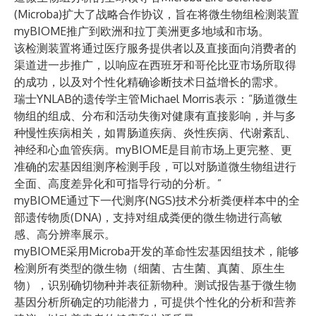
(Microba)扩大了战略合作协议，旨在将微生物组检测装置
myBIOME推广到欧洲和拉丁美洲更多地域和市场。
该检测装置将通过医疗服务提供者以及直接面向消费者的
渠道进一步推广，以响应在西班牙和哥伦比亚市场所取得
的成功，以及对个性化精确诊断技术日益增长的需求。
瑞士YNLAB的遗传学主管Michael Morris表示：“肠道微生
物组的组成、分布和活动失衡对健康有直接影响，并与多
种慢性疾病相关，如胃肠道疾病、炎性疾病、代谢紊乱、
神经和心血管疾病。myBIOME是目前市场上更完整、更
准确的宏基因组测序检测手段，可以对肠道微生物组进行
全面、高度差异化和可指导行动的分析。”
myBIOME通过下一代测序(NGS)技术分析粪便样本中的全
部遗传物质(DNA)，支持对组成粪便的微生物进行高敏
感、高分辨率展示。
myBIOME采用Microba开发的革命性宏基因组技术，能够
检测所有类型的微生物（细菌、古生菌、真菌、原生生
物），识别确切物种并表征新物种。测试报告基于微生物
基因分析所确定的功能潜力，可提供个性化的分析和营养