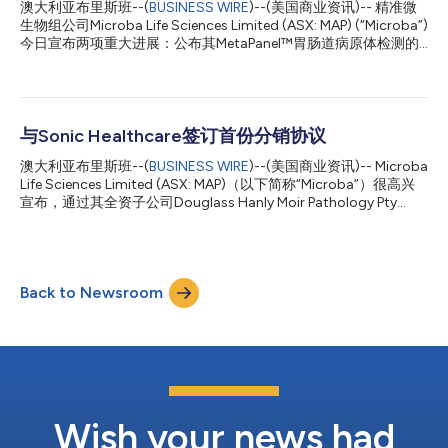
后，其症状出现了改善。 这些结果凸显了MetaXplore检测结果在
澳大利亚布里斯班--(
BUSINESS WIRE
)--(美国商业资讯)-- 精准微
改善慢性下消化道疾病患者预后方面的临床价值，表明其有望重塑
生物组公司Microba Life Sciences Limited (ASX: MAP) (“Microba”)
这类疾病的临床管理并树立新的护理标准。对MetaXplore目标患
今日宣布两项重大进展：公布其MetaPanel™胃肠道病原体检测的
者群体的账单和理赔数据的深入分析估计，美国、德国、意大利、
新临床效用结果，以及与澳大利亚领先的肠胃病诊疗服务机构
西班牙、法国、英国和澳大利亚的潜在适用患者群体达8220万。
Colonoscopy Clinic及其全资合作伙伴Integrated Gut Health签署
M...
战略临床合作协议。 变革IBD的治疗：MetaPanel™展现出高临床
效用 由澳大利亚著名肠胃病专家Jake Begun副教授和Graham
Radford-Smith副教授领导的两项独立临床研究证明了Microba的
与Sonic Healthcare签订首份分销协议
MetaPanel™在炎症性肠病(IBD)（包括克罗恩病和溃疡性结肠炎）
澳大利亚布里斯班--(
BUSINESS WIRE
)--(美国商业资讯)-- Microba
患者的处治中具有令人瞩目的临床效用。 研究发现： 40%处于病
Life Sciences Limited (ASX: MAP)（以下简称“Microba”）很高兴
情发作期的IBD患者检测出胃肠道(GI)病原体呈阳性，并且 其中超
宣布，通过其全资子公司Douglass Hanly Moir Pathology Pty
过60%的病原体中使用目前的常规检测方法无法检出 这些结果为
Ltd，与Sonic Healthcare Limited (ASX: SHL)签署了一份商业协
IBD患者的临床处治提供了关键的新见解，支持将MetaPanel检测纳
议，以在澳大利亚分销Microba的先进传染病检测产品
入标准治疗方案，并且预计将在同行评议期...
MetaPanel™（分销协议）。 MetaPanel™分销协议的宣布标志着
Microba与Sonic Healthcare之间达成首个商业协议，在此之前，
Back to Newsroom
Sonic Healthcare于2022年11月29日宣布向Microba进行了1780
万美元的战略投资。在投资时，Sonic和Microba就战略合作伙伴
关系达成了初步协议，以在Sonic Healthcare的主要市场分销
Microba的微生物组测试技术。现在，分销协议的签署完成了这些
商业分销安排的首个阶段，通过Sonic Healthcare Australia
Pathology网络，提供独家分销权...
Wish your news had