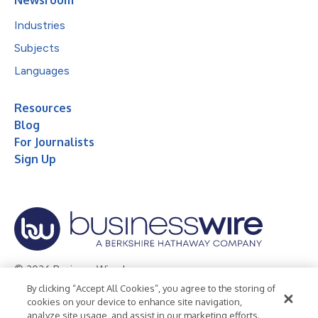
Industries
Subjects
Languages
Resources
Blog
For Journalists
Sign Up
© 2026 Business Wire, Inc.
By clicking “Accept All Cookies”, you agree to the storing of
Privacy Policy
Cookie Policy
Accessibility Statement
cookies on your device to enhance site navigation,
analyze site usage, and assist in our marketing efforts.
Terms of Use
Legal