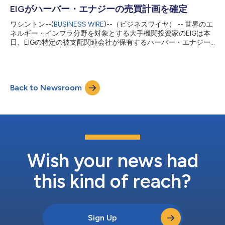
の持ち分を負債を含めて総額約48億ドルの対価で取得しまし
EIGがハーバー・エナジーの売買計画を確定
た。残りの75%はレプソルが保有します。 レプソル・アップス
ワシントン--(
BUSINESS WIRE
)--（ビジネスワイヤ） -- 世界のエ
トリームは、レプソルの世界的に分散された川上資産ポートフォ
ネルギー・インフラ分野を対象とする大手機関投資家のEIGは本
リオを保有・運営し、米国を含む15カ国で日産60万boe/d以上の
日、EIGの特定の被支配関連会社が保有するハーバー・エナジー
生産と操業を行っています。この資産ポートフォリオは多額のフ
（HBR.L、当該会社）株式最大200万株（本株式）の売却を可能
リーキャッシュフローを生み出しており、有意義な配当を後押し
にする事前取り決め売買計画（本売買計画）を確定したと発表し
すると考えられます。また、同業他社と比べて比較的低い炭素強
ました。既に2022年7月8日に発表したように、EIGは、さまざ
度を維持しています。レプソルとEIGの両社は、2026年以後に市
まなEIGファンド投資家とEIG関連株主への本株式の分配を完了し
場環境が好ましいものとなれば同事業を米国で上場する可能性を
Back to Newsroom
ています。この分配は一部のEIG関連株主にとって課税対象であ
想定しています。 EIG...
り、そのため、EIGは主にその税金負担をカバーするために本売
買計画に従って本株式の売却を実施しています。本売買計画は、
2023年2月6日に締約されたもので、計画がなければインサイダ
ー取引の法律やハーバー・エナジー売買規制に基づいてEIGが売
却を行うことができない時点でも2023年3月9日まで本株式の売
却を可能にするものとなっています。本売買計画は独立証券会社
によって実行され、本売買計画に記載されている所定の価格、数
Wish your news had
量、時期の制約が適用されます。本売買計画が終了した後も、
EIGは当該...
this kind of reach?
Sign Up