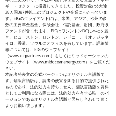
ギー・セクターに投資してきました。投資対象は6大陸
38カ国387件以上のプロジェクトや企業にわたっていま
す。EIGのクライアントには、米国、アジア、欧州の多
数の主要年金基金、保険会社、信託基金、財団、政府系
ファンドが含まれます。EIGはワシントンDCに本社を置
き、ヒューストン、ロンドン、シドニー、リオデジャネ
イロ、香港、ソウルにオフィスを有しています。詳細情
報については、EIGのウェブサイト
（
www.eigpartners.com
）もしくはミッドオーシャンの
ウェブサイト（
www.midoceanenergy.com
）をご覧くだ
さい。
本記者発表文の公式バージョンはオリジナル言語版で
す。翻訳言語版は、読者の便宜を図る目的で提供された
ものであり、法的効力を持ちません。翻訳言語版を資料
としてご利用になる際には、法的効力を有する唯一のバ
ージョンであるオリジナル言語版と照らし合わせて頂く
ようお願い致します。