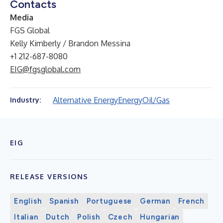
Contacts
Media
FGS Global
Kelly Kimberly / Brandon Messina
+1 212-687-8080
EIG@fgsglobal.com
Alternative Energy
Energy
Oil/Gas
Industry:
EIG
RELEASE VERSIONS
English
Spanish
Portuguese
German
French
Italian
Dutch
Polish
Czech
Hungarian