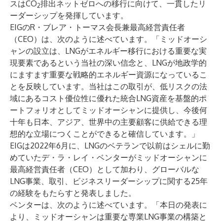
スはCO
排出ネットゼロへの移行に向けて、一貫したリ
2
ーダーシップを発揮しています。
EIGのR・ブレア・トーマス会長兼最高経営責任者
（CEO）は、次のように述べています。「ミッドオーシ
ャンの設立は、LNGがエネルギー移行における重要な実
現要素であるという当社の深い信念と、LNGが地政学的
にますます重要な戦略的エネルギー資源になっているこ
とを反映しています。当社はこの取引が、低リスクの法
域にあるコスト優位性に優れた統合LNG資産を基盤的ポ
ートフォリオとしてミッドオーシャンに提供し、今後何
十年も日本、アジア、世界中の主要顧客に供給できる理
想的な立場につくことができると確信しています。」
EIGは2022年6月に、LNGのベテランで以前はシェルに勤
めていたデ・ラ・レイ・ベンターがミッドオーシャンに
最高経営責任者（CEO）として加わり、グローバルな
LNG事業、取引、ビジネスリーダーシップに関する25年
の経験をもたらすと発表しました。
ベンターは、次のように述べています。「本日の発表に
より、ミッドオーシャンは重要な専業LNG事業の構築と