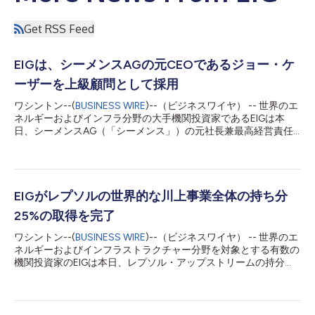
Get RSS Feed
EIGは、シーメンスAGの元CEOであるジョー・ケ
ーザーを上級顧問として採用
ワシントン--(
BUSINESS WIRE
)--（ビジネスワイヤ） -- 世界のエ
ネルギーおよびインフラ分野の大手機関投資家であるEIGは本
日、シーメンスAG（「シーメンス」）の元社長兼最高経営責任
者であるジョー・ケーザーがシニアアドバイザーとしてEIGに加
わったことを発表しました。この役職では、ケーザー氏は電力、
再生可能エネルギー、エネルギー転換に重点を置いて、世界のエ
ネルギー市場に関連する問題について、会社の経営陣に戦略的助
言を提供します。 ケーザー氏は、2013年から2021年までシーメ
EIGがレプソルの世界的な川上事業全体の持ち分
ンスの社長兼最高経営責任者を務め、2006年から2013年まで最
25%の取得を完了
高財務責任者を務めました。シーメンス在職中、ケーザー氏は著
しい成長と変革を監督し、シーメンスのコングロマリット構造を
ワシントン--(
BUSINESS WIRE
)--（ビジネスワイヤ） -- 世界のエ
シーメンスヘルシナーズ、シーメンスエナジー、新産業シーメン
ネルギーおよびインフラストラクチャー分野を対象とする有数の
スAGの3つの重点企業に再編するなど、主要な戦略的イニシアチ
機関投資家のEIGは本日、レプソル・アップストリームの持分
ブを通じて会社を導き、すべての利害関係者に大きな価値をもた
25%の取得を完了したと発表しました。レプソル・アップストリ
らしました。ケーザー氏は現在、発電、送電、配電のための製
ームは、レプソルの世界的な石油・ガス川上事業全体を構成する
品、ソリューション、サービスを提供するシーメンスエナジー
新設のガス中心の探査・生産会社です。 EIG完全子会社のブレー
AGの取締役会の非常勤会長を務め...
クウォーター・エナジーは、レプソル・アップストリームの25%