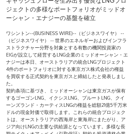
キャッシュフローを生み出す優良なLNGプロ
ジェクトの多様なポートフォリオがミッドオ
ーシャン・エナジーの基盤を確立
ワシントン--(
BUSINESS WIRE
)--
（ビジネスワイヤ） --
（ビジネスワイヤ） -- 世界のエネルギーおよびインフラ
ストラクチャー分野を対象とする有数の機関投資家の
EIGが設立して経営するLNG企業のミッドオーシャン・エ
ナジーは本日、オーストラリアの統合LNGプロジェクト
4件のポートフォリオに対する東京ガス株式会社の権益
を買収する正式契約を東京ガスと締結したと発表しまし
た。
契約条項に基づき、ミッドオーシャンは東京ガスが保有
するゴーゴンLNG、イクシスLNG、プルートLNG、クイ
ーンズランド・カーティスLNGの権益を総額21億5千万米
ドルの現金対価で取得します。これらの統合プロジェク
トは、オーストラリアの西海岸と東海岸にまたがり、ア
ジア向けLNGの主要な供給源となっています。多様な長
期テイク・オア・ペイ（引取保証）契約を投資適格企業