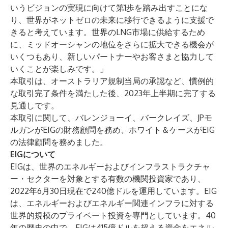
いうビジョンの実現に向けて第1歩を踏み出すことにな
り、世界がネットゼロの未来に移行できるように支援で
きると考えています。世界のLNG市場に供給するため
に、ミッドオーシャンの地位をさらに拡大できる機会が
いくつもあり、新しいパートナーやお客さまと協力して
いくことが楽しみです。」
本取引は、オーストラリア規制当局の承認など、慣例的
な取引完了条件を満たした後、2023年上半期に完了する
見通しです。
本取引に関して、バレンジョーイ、バークレイズ、JPモ
ルガンがEIGの財務顧問を務め、ホワイト＆ケースがEIG
の法律顧問を務めました。
EIGについて
EIGは、世界のエネルギーおよびインフラストラクチャ
ー・セクターを対象とする有数の機関投資家であり、
2022年6月30日現在で240億ドルを運用しています。EIG
は、エネルギーおよびエネルギー関連インフラに対する
世界的規模のプライベート投資を専門としています。40
年の歴史の中で、EIGは415億ドルを超える資金をエネル