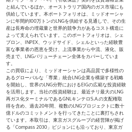
と結んでいるほか、オーストラリア国内のガス市場にも
供給しています。本ポートフォリオは、ミッドオーシャ
ンに年間約100万トンのLNGを供給する見通しで、その生
産は長寿命の埋蔵量と世界的競争力があるコスト構造に
よって支えられています。このポートフォリオは、シェ
ブロン、INPEX、ウッドサイド、シェルといった経験豊
富な事業者の恩恵を受け、上流事業から中流、液化、販
売まで、LNGバリューチェーン全体をカバーしていま
す。
この買収により、ミッドオーシャンは高品質で多様性の
あるグローバルな「専業」統合LNG企業を構築する戦略
を開始し、世界のLNG分野におけるEIGの広範な投資経験
を活用します。当社の投資経験は、最近チリ最大のLNG
再ガス化ターミナルであるGNLキンテロS.A.の支配権取
得を含め、過去20年間、複数のLNGプロジェクトに数十
億ドルのコミットメントを行ってきたことに裏打ちされ
ています。本取引は、東京ガスグループの経営陣が掲げ
る「Compass 2030」ビジョンにも沿っており、東京ガ