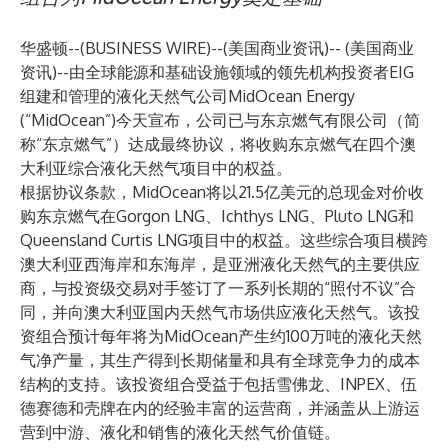
华盛顿--(
BUSINESS WIRE
)--
(美国商业资讯)-- (美国商业
资讯)--由全球能源和基础设施领域的领先机构投资者EIG
组建和管理的液化天然气公司MidOcean Energy
(“MidOcean”)今天宣布，公司已与东京燃气有限公司（简
称“东京燃气”）达成最终协议，将收购东京燃气在四个澳
大利亚综合液化天然气项目中的权益。
根据协议条款，MidOcean将以21.5亿美元的总现金对价收
购东京燃气在Gorgon LNG、Ichthys LNG、Pluto LNG和
Queensland Curtis LNG项目中的权益。这些综合项目横跨
澳大利亚西海岸和东海岸，是亚洲液化天然气的主要供应
商，与投资级交易对手签订了一系列长期的“照付不议”合
同，并向澳大利亚国内天然气市场供应液化天然气。该投
资组合预计每年将为MidOcean产生约100万吨的液化天然
气净产量，其生产得到长期储量和具有全球竞争力的成本
结构的支持。该投资组合受益于包括雪佛龙、INPEX、伍
德赛德和壳牌在内的经验丰富的运营商，并涵盖从上游运
营到中游、液化和销售的液化天然气价值链。