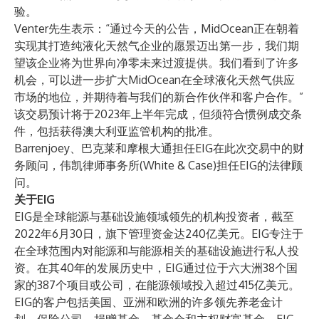
验。
Venter先生表示：“通过今天的公告，MidOcean正在朝着
实现其打造纯液化天然气企业的愿景迈出第一步，我们期
望该企业将为世界向净零未来过渡提供。我们看到了许多
机会，可以进一步扩大MidOcean在全球液化天然气供应
市场的地位，并期待着与我们的新合作伙伴和客户合作。”
该交易预计将于2023年上半年完成，但须符合惯例成交条
件，包括获得澳大利亚监管机构的批准。
Barrenjoey、巴克莱和摩根大通担任EIG在此次交易中的财
务顾问，伟凯律师事务所(White & Case)担任EIG的法律顾
问。
关于EIG
EIG是全球能源与基础设施领域领先的机构投资者，截至
2022年6月30日，旗下管理资金达240亿美元。EIG专注于
在全球范围内对能源和与能源相关的基础设施进行私人投
资。在其40年的发展历史中，EIG通过位于六大洲38个国
家的387个项目或公司，在能源领域投入超过415亿美元。
EIG的客户包括美国、亚洲和欧洲的许多领先养老金计