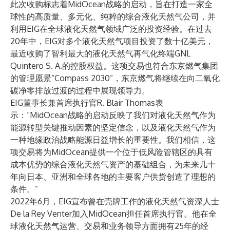
此次收购标志着MidOcean战略的启动，旨在打造一家全
球性的高质量、多元化、纯粹的综合液化天然气公司，并
利用EIG在全球液化天然气领域广泛的投资经验。在过去
20年中，EIG对多个液化天然气项目投资了数十亿美元，
最近收购了智利最大的液化天然气再气化终端GNL
Quintero S. A.的控股权益。这项交易也符合东京燃气集团
的管理愿景“Compass 2030”，东京燃气将继续在向二氧化
碳净零排放过渡的过程中展现领导力。
EIG董事长兼首席执行官R. Blair Thomas表
示：“MidOcean战略的启动反映了我们对液化天然气作为
能源转型关键推动因素的坚定信念，以及液化天然气作为
一种地缘政治战略能源日益增长的重要性。我们相信，这
项交易将为MidOcean提供一个位于低风险管辖区的具有
成本优势的综合液化天然气资产的基础组合，为未来几十
年向日本、亚洲和全球各地的主要客户供货创造了理想的
条件。”
2022年6月，EIG宣布曾在壳牌工作的液化天然气资深人士
De la Rey Venter加入MidOcean担任首席执行官。他在全
球液化天然气运营、交易和业务领导方面拥有25年的经