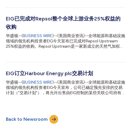
略建议，并重点关注电力、可再生能源和能源转型领域。 Kaeser
于2006年至2013年担任西门子首席财务官，并于2013年至2021
年担任总裁兼首席执行官。在任期间，Kaeser见证了西门子的巨大
发展及重要转型，带领公司进行了重大战略举措，包括将西门子的
EIG已完成对Repsol整个全球上游业务25%权益的
集团架构重组成三家重点公司: 西门子医疗(Siemens
收购
Healthineers)、西门子能源(Siemens Energy)以及新工业西门子股
份公司(Siemens AG)，为所有股东创造了巨大价值。Kaeser目前担
华盛顿--(
BUSINESS WIRE
)--(美国商业资讯)--全球能源和基础设施
任西门子能源董事会的非执行董事长。该公司是发电、输电和配电
领域的领先机构投资者EIG今天宣布已完成对Repsol Upstream
产品、解决方案及服务的提供商。另外，Kaeser还担任戴姆勒卡车
25%权益的收购。Repsol Upstream是一家新成立的天然气加权勘
控股公司(Daimler Truck Holding AG)董事会的的非执行董事长，
探和生产公司，由Repsol的整个全球上游石油和天然气业务组成。
并在林德集团(Linde, PLC)的...
EIG旗下全资子公司Breakwater Energy以约48亿美元的总对价收
购了Repsol Upstream 25%的权益（包括债务），Repsol则持有剩
余的75%。 Repsol Upstream拥有并运营着Repsol的全球多元化
上游资产组合，由在美国等15个国家的超过60万桶石油当量/天的
EIG订立Harbour Energy plc交易计划
生产和经营业务组成。该投资组合产生大量的自由现金流，应该可
华盛顿--(
BUSINESS WIRE
)--(美国商业资讯)--全球能源和基础设施
以带来可观的股息回报，同时还保持了相对于同行而言较低的碳排
领域的领先机构投资者EIG今天宣布，公司已确定预先安排的交易
放强度。Repsol和EIG都预计，如果市场条件有利，该业务有可能
计划（“交易计划”），将允许出售由EIG控制的某些关联公司持有
于2026年开始在美国上市。 EIG董事长兼首席执行官R. Blair
的Harbour Energy plc（HBR.L或“该公司”）多达200万股股份
Thomas表示：“Repsol是能源转型的领导者，我们很高兴完成与
（“股份”）。正如之前于2022年7月8日宣布的那样，EIG完成了向
这家跨国公司的交易。该公司与我们一样，致力于在满足世界能源
各EIG基金投资者和EIG关联股东分配股份的工作。对于某些EIG关
需求的同时减少排放。...
联股东而言，该分配是应纳税事件；因此，EIG正在根据交易计划
Back to Newsroom
出售股份，主要是为了履行此类纳税义务。2023年2月6日订立的
交易计划将允许在EIG可能因内幕交易法律或Harbour Energy plc
交易限制而无法出售股份的情况下，在2023年3月9日之前出售股