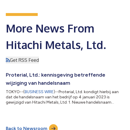
More News From
Hitachi Metals, Ltd.
Get RSS Feed
Proterial, Ltd.: kennisgeving betreffende
wijziging van handelsnaam
TOKYO--(
BUSINESS WIRE
)--Proterial, Ltd. kondigt hierbij aan
dat de handelsnaam van het bedrijf op 4 januari 2023 is
gewijzigd van Hitachi Metals, Ltd. 1. Nieuwe handelsnaam
Proterial, Ltd. 2. Gedachte achter onze bedrijfsnaam 'Proterial'
weerspiegelt de essentie van onze bedrijfsfilosofie, die uit drie
elementen bestaat: Missie: 'Maak de beste kwaliteit beschikbaar
voor iedereen;' Visie: 'Toonaangevende duurzaamheid door
Back to Newsroom
hoge prestaties;' en Waarden: 'Onwankelbare integriteit' en