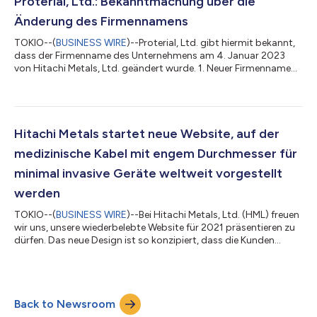
Proterial, Ltd.: Bekanntmachung über die
Änderung des Firmennamens
TOKIO--(
BUSINESS WIRE
)--Proterial, Ltd. gibt hiermit bekannt,
dass der Firmenname des Unternehmens am 4. Januar 2023
von Hitachi Metals, Ltd. geändert wurde. 1. Neuer Firmenname
Proterial, Ltd. 2. Der unserem Firmennamen zugrunde liegende
Gedanke „Proterial“ spiegelt die Essenz unserer
Unternehmensphilosophie wider, die aus drei Elementen
besteht: Mission: „Allen die beste Qualität bieten“, Vision:
„Nachhaltigkeit durch hohe Leistung anführen“ und Werte:
Hitachi Metals startet neue Website, auf der
„Unermüdliche Integrität“ und „Vereint d...
medizinische Kabel mit engem Durchmesser für
minimal invasive Geräte weltweit vorgestellt
werden
TOKIO--(
BUSINESS WIRE
)--Bei Hitachi Metals, Ltd. (HML) freuen
wir uns, unsere wiederbelebte Website für 2021 präsentieren zu
dürfen. Das neue Design ist so konzipiert, dass die Kunden
genauer navigieren und die hervorragenden medizinischen
Produkte und Services kennenlernen können, die HML für
Innovatoren weltweit anbietet. Auf der Website wird nur ein
kleiner Ausschnitt unserer vielen Stärken als global tätiger
Back to Newsroom
Produzent gezeigt – ob Katheterschläuche für chirurgische
Katheter, Kabeltechnologi...