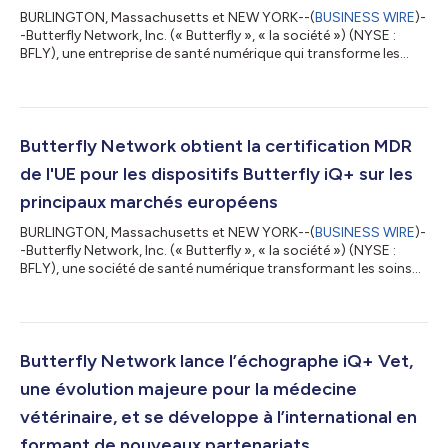
BURLINGTON, Massachusetts et NEW YORK--(
BUSINESS WIRE
)-
-Butterfly Network, Inc. (« Butterfly », « la société ») (NYSE :
BFLY), une entreprise de santé numérique qui transforme les
soins grâce à des échographes portables pour le corps entier, a
annoncé aujourd’hui que la Commission européenne avait
officiellement lancé la période d’examen et de consultation des
parties prenantes concernant la demande de la société visant à
révoquer l’annexe IV n° 14 de la directive RoHS (Restriction of
Butterfly Network obtient la certification MDR
Hazardous...
de l'UE pour les dispositifs Butterfly iQ+ sur les
principaux marchés européens
BURLINGTON, Massachusetts et NEW YORK--(
BUSINESS WIRE
)-
-Butterfly Network, Inc. (« Butterfly », « la société ») (NYSE :
BFLY), une société de santé numérique transformant les soins
grâce à la puissance de la technologie d'échographie portable
à base de semi-conducteurs et de logiciels intuitifs, a annoncé
aujourd'hui l'obtention de son certificat de conformité à la
réglementation européenne sur les dispositifs médicaux (EU
MDR) pour le système d'échographie Butterfly iQ+. Cette
Butterfly Network lance l’échographe iQ+ Vet,
certification su...
une évolution majeure pour la médecine
vétérinaire, et se développe à l’international en
formant de nouveaux partenariats