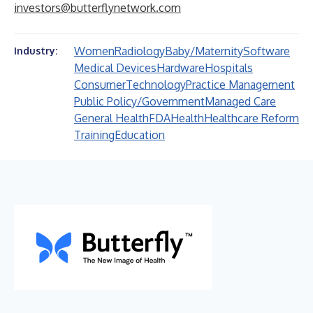
investors@butterflynetwork.com
Women
Radiology
Baby/Maternity
Software
Industry:
Medical Devices
Hardware
Hospitals
Consumer
Technology
Practice Management
Public Policy/Government
Managed Care
General Health
FDA
Health
Healthcare Reform
Training
Education