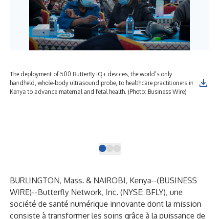
The deployment of 500 Butterfly iQ+ devices, the world’s only
But
handheld, whole-body ultrasound probe, to healthcare practitioners in
pro
Kenya to advance maternal and fetal health. (Photo: Business Wire)
Thr
wil
Inst
und
Bus
BURLINGTON, Mass. & NAIROBI, Kenya--(
BUSINESS
WIRE
)--
Butterfly Network, Inc.
(NYSE: BFLY), une
société de santé numérique innovante dont la mission
consiste à transformer les soins grâce à la puissance de