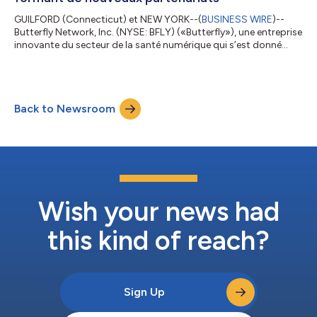
GUILFORD (Connecticut) et NEW YORK--(
BUSINESS WIRE
)--
Butterfly Network, Inc. (NYSE: BFLY) («Butterfly»), une entreprise
innovante du secteur de la santé numérique qui s’est donné
pour mission de démocratiser l’imagerie médicale et
d’améliorer l’équité dans le domaine de la santé partout dans le
monde, introduit un changement majeur dans la médecine
vétérinaire en lançant son nouveau Butterfly iQ+ Vet. Cet
Back to Newsroom
appareil de deuxième génération offre une imagerie plus nette,
un nouvel outil de guidage...
Wish your news had
this kind of reach?
Sign Up