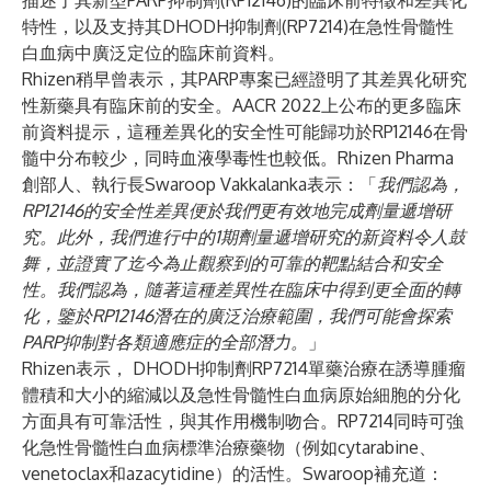
描述了其新型PARP抑制劑(RP12146)的臨床前特徵和差異化
特性，以及支持其DHODH抑制劑(RP7214)在急性骨髓性
白血病中廣泛定位的臨床前資料。
Rhizen稍早曾表示，其PARP專案已經證明了其差異化研究
性新藥具有臨床前的安全。AACR 2022上公布的更多臨床
前資料提示，這種差異化的安全性可能歸功於RP12146在骨
髓中分布較少，同時血液學毒性也較低。Rhizen Pharma
創部人、執行長Swaroop Vakkalanka表示：「
我們認為，
RP12146的安全性差異便於我們更有效地完成劑量遞增研
究。此外，我們進行中的1期劑量遞增研究的新資料令人鼓
舞，並證實了迄今為止觀察到的可靠的靶點結合和安全
性。我們認為，隨著這種差異性在臨床中得到更全面的轉
化，鑒於RP12146潛在的廣泛治療範圍，我們可能會探索
PARP抑制對各類適應症的全部潛力。
」
Rhizen表示， DHODH抑制劑RP7214單藥治療在誘導腫瘤
體積和大小的縮減以及急性骨髓性白血病原始細胞的分化
方面具有可靠活性，與其作用機制吻合。RP7214同時可強
化急性骨髓性白血病標準治療藥物（例如cytarabine、
venetoclax和azacytidine）的活性。Swaroop補充道：