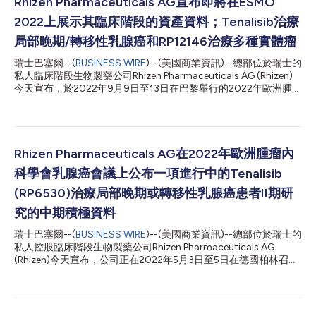
Rhizen Pharmaceuticals AG宣布即將在ESMO
2022上展示其臨床階段的資產資料；Tenalisib治療
局部晚期/轉移性乳腺癌和RP12146治療多種實體瘤
瑞士巴塞爾--(
BUSINESS WIRE
)--(美國商業資訊)--總部位於瑞士的
私人臨床階段生物製藥公司Rhizen Pharmaceuticals AG (Rhizen)
今天宣布，於2022年9月9日至13日在巴黎舉行的2022年歐洲腫瘤
內科學會年會(ESMO 2022)上展示正在進行的Tenalisib治療局部晚
期或轉移性乳腺癌的II期試驗資料，以及RP12146的劑量遞增階段
的結論資料。 Tenalisib是一種具有額外SIK3抑制活性的分化型PI3K
δ/γ抑制劑。該多中心隨機II期研究評估了兩種劑量的Tenalisib。目
前II期研究已經完成24周的治療，臨床受益率(CBR)達到令人印象
Rhizen Pharmaceuticals AG在2022年歐洲腫瘤內
深刻的57.5%，且未出現意料之外的安全問題。研究顯示口服
科學會乳腺癌會議上公布一項進行中的Tenalisib
Tenalisib對大多數具有內臟疾病和多發性轉移病灶的難治人群具有
療效。此外，試驗中僅一名三陰性乳腺癌(TNBC)患者病情穩定超
(RP6530)治療局部晚期或轉移性乳腺癌患者II期研
過6個月，並且正在繼續參與研究。 RP12146是新一代PARP 1/2抑
究的中期積極資料
制劑，旨在克服與第一代PARP抑制劑相關的安全責任問題。該抑
制劑的I/Ib期試驗的劑量遞增試驗已經成功完結，正在以二期推薦
瑞士巴塞爾--(
BUSINESS WIRE
)--(美國商業資訊)--總部位於瑞士的
劑量(R...
私人控股臨床階段生物製藥公司Rhizen Pharmaceuticals AG
(Rhizen)今天宣布，公司正在2022年5月3日至5日在德國柏林召開
的歐洲腫瘤內科學會(ESMO)乳腺癌會議上公布一項進行中的
Tenalisib治療局部晚期或轉移性乳腺癌患者II期試驗的中期積極資
料。 此項正在東歐展開的多中心、隨機II期研究旨在評估Tenalisib
在兩個劑量水準上的抗腫瘤活性（6個月末的臨床獲益率、疾病控