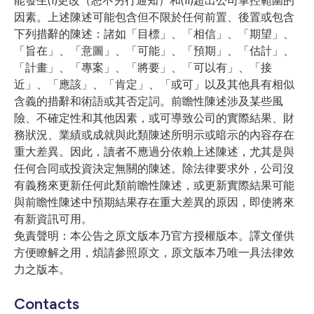
能發生(i)更改（恕不另行通知）和(ii)超出公司掌控範圍的
因素。上述陳述可能包含但不限於任何前置、後置或包含
下列措辭的陳述：諸如「目標」、「相信」、「期望」、
「旨在」、「意圖」、「可能」、「預期」、「估計」、
「計畫」、「專案」、「將要」、「可以有」、「接
近」、「應該」、「肯定」、「或可」以及其他具有相似
含義的措辭和術語或其否定詞。前瞻性陳述涉及某些風
險、不確定性和其他因素，或可導致公司的實際結果、財
務狀況、業績或成就與此類陳述所明示或暗示的內容存在
重大差異。因此，讀者不應過分依賴上述陳述，尤其是與
任何合同或投資決定無關的陳述。除法律要求外，公司沒
有義務來更新任何此類前瞻性陳述，或更新實際結果可能
與前瞻性陳述中預期結果存在重大差異的原因，即使將來
有新資訊可用。
免責聲明：本公告之原文版本乃官方授權版本。譯文僅供
方便瞭解之用，煩請參照原文，原文版本乃唯一具法律效
力之版本。
Contacts