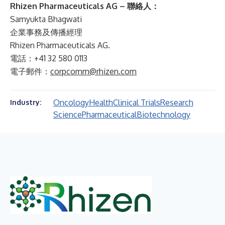
Rhizen Pharmaceuticals AG – 聯絡人：
Samyukta Bhagwati
企業事務及傳播經理
Rhizen Pharmaceuticals AG.
電話：+41 32 580 0113
電子郵件：
corpcomm@rhizen.com
Oncology
Health
Clinical Trials
Research
Industry:
Science
Pharmaceutical
Biotechnology