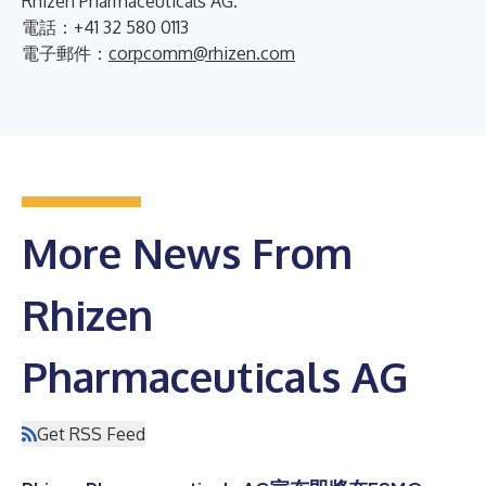
Rhizen Pharmaceuticals AG.
電話：+41 32 580 0113
電子郵件：
corpcomm@rhizen.com
More News From
Rhizen
Pharmaceuticals AG
Get RSS Feed