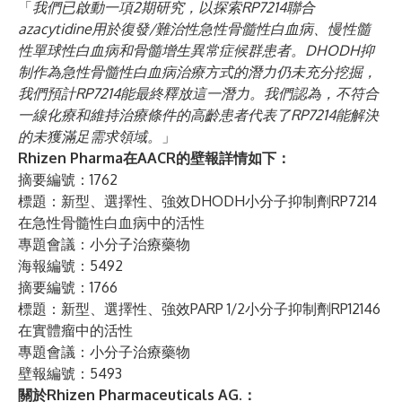
「
我們已啟動一項2期研究，以探索RP7214聯合
azacytidine用於復發/難治性急性骨髓性白血病、慢性髓
性單球性白血病和骨髓增生異常症候群患者。DHODH抑
制作為急性骨髓性白血病治療方式的潛力仍未充分挖掘，
我們預計RP7214能最終釋放這一潛力。我們認為，不符合
一線化療和維持治療條件的高齡患者代表了RP7214能解決
的未獲滿足需求領域。
」
Rhizen Pharma在AACR的壁報詳情如下：
摘要編號：1762
標題：新型、選擇性、強效DHODH小分子抑制劑RP7214
在急性骨髓性白血病中的活性
專題會議：小分子治療藥物
海報編號：5492
摘要編號：1766
標題：新型、選擇性、強效PARP 1/2小分子抑制劑RP12146
在實體瘤中的活性
專題會議：小分子治療藥物
壁報編號：5493
關於Rhizen Pharmaceuticals AG.：