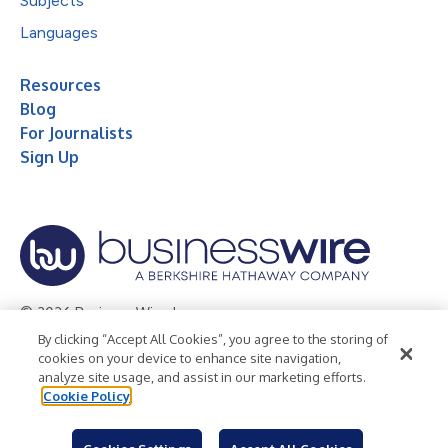
Subjects
Languages
Resources
Blog
For Journalists
Sign Up
© 2026 Business Wire, Inc.
By clicking “Accept All Cookies”, you agree to the storing of
Privacy Policy
Cookie Policy
Accessibility Statement
cookies on your device to enhance site navigation,
analyze site usage, and assist in our marketing efforts.
Terms of Use
Legal
Cookie Policy