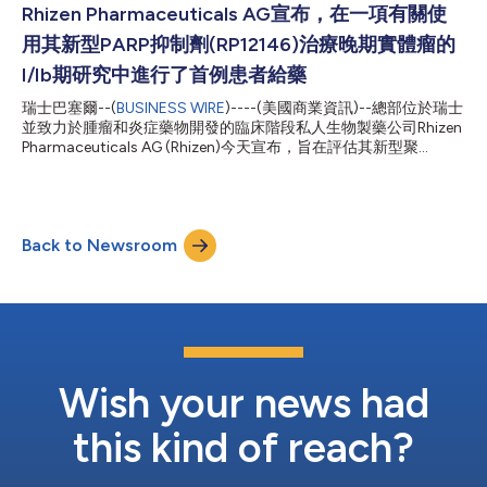
制率和總緩解率）和安全性。該研究同時納入各項轉化評估，旨在
Rhizen Pharmaceuticals AG宣布，在一項有關使
描述Tenalisib多價機制對腫瘤微環境內相關細胞因子/趨化因子水
用其新型PARP抑制劑(RP12146)治療晚期實體瘤的
準和基因表達變化的影響。 該研究納入40例入組患者（39例
HR+/Her2-、1例TNBC）。他們患有IV A或IV B期晚期或轉移性疾
I/Ib期研究中進行了首例患者給藥
病，多數患者有明顯的骨、淋巴結、肺和肝遠端轉移。該研究人群
瑞士巴塞爾--(
BUSINESS WIRE
)----(美國商業資訊)--總部位於瑞士
納入對內分泌治療有原發性抗藥（約40%）和續發性抗藥（約
並致力於腫瘤和炎症藥物開發的臨床階段私人生物製藥公司Rhizen
60%）的患者，約50%的患者既往因腫瘤轉移接受過化療。 截至
Pharmaceuticals AG (Rhizen)今天宣布，旨在評估其新型聚
2022年4月18日的初步研究結果顯示，Tenalisib在不同劑量...
（ADP-核糖）聚合酶(PARP)抑制劑(RP12146)治療晚期實體瘤患者
效果的多中心I/Ib期試驗已啟動給藥。這項包含兩部分的多中心I/Ib
期研究目前正在歐洲展開，旨在初步確定RP12146的安全性、耐受
性、最大耐受劑量(MTD)和/或II期推薦劑量(RP2D)，然後評估其對
Back to Newsroom
富含HRR突變的ES-SCLC、卵巢癌和乳腺癌患者擴展佇列的抗腫瘤
活性。 Rhizen指出，研究顯示，RP12146的臨床前活性和有效性可
媲美已獲得核准的PARP抑制劑Olaparib，且臨床前IND導向的毒理
學研究顯示其安全性更佳；Rhizen希望這種優勢能夠持續到臨床研
究之中。Rhizen同時宣布，其PARP專案是更大的DNA損害反應
(DDR)平臺專案的一部分，該平臺包括一個臨床前階段theta聚合
酶(Polθ)抑制劑專案。鑒於涵蓋PARP抗藥/難治環境的機制協同作用
和機會，Rh...
Wish your news had
this kind of reach?