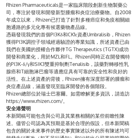
Rhizen Pharmaceuticals是一家臨床階段創新生物製藥公
司，專注於發現和開發新型腫瘤和炎症治療藥物。自2008
年成立以來，Rhizen已打造了針對多種癌症和免疫相關細
胞通路的多元化專有候選藥物產品線。
憑藉發現我們的首個PI3Kδ和CK1ε資產Umbralisib，Rhizen
獲得PI3K調控子領域經過驗證的專業知識，所述資產已由
我們在美國的授權合作夥伴TG Therapeutics (TGTX)成功
開發和商業化，用於MZL和FL。Rhizen同時正在開發獨特
的PI3K-δ/γ和SIK3雙重抑制劑Tenalisib，該藥對轉移性乳
腺癌和T細胞淋巴瘤等適應症具有可靠的安全性和良好的
活性。在上述資產的背後，Rhizen擁有深度部署的腫瘤和
炎症產品線，涵蓋發現至臨床開發的各個階段。
Rhizen總部位於瑞士巴塞爾。如需瞭解更多資訊，請造訪
https://www.rhizen.com/
。
安全港聲明
本新聞稿可能包含與公司及其業務相關的某些前瞻性陳
述。儘管公司認為其預期是基於合理的假設，但本新聞稿
包含的關於未來事件的歷史事實陳述以外的所有陳述均可