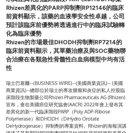
Rhizen差異化的PARP抑制劑RP12146的臨床
前資料顯示，該藥的血液學安全性卓越，公司
預計該臨床前優勢將透過進行中的臨床試驗轉
化為臨床優勢
Rhizen的市場最佳DHODH抑制劑RP7214的
臨床前資料顯示，其單藥治療及與SOC藥物聯
合治療在各類急性骨髓性白血病模型中均有活
性
瑞士巴塞爾--(
BUSINESS WIRE
)--
(美國商業資訊)-- (美國
商業資訊)--總部位於瑞士的專攻腫瘤和炎症的私人控股臨
床階段生物製藥公司Rhizen Pharmaceuticals AG (Rhizen)
宣布，會在美國癌症研究協會(AACR) 2022年會上發布其
差異化的新一代臨床階段PARP（Poly ADP-Ribose
Polymerase）和DHODH（DiHydro Orotate
DeHydrogenase）抑制劑的專案資料。Rhizen的海報演講