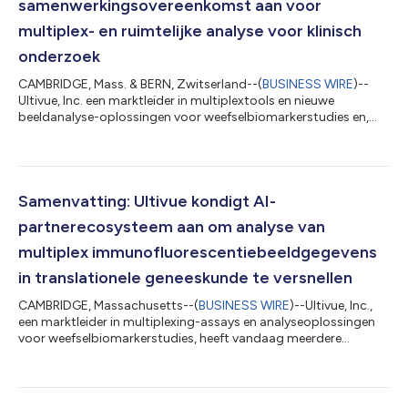
samenwerkingsovereenkomst aan voor
multiplex- en ruimtelijke analyse voor klinisch
onderzoek
CAMBRIDGE, Mass. & BERN, Zwitserland--(
BUSINESS WIRE
)--
Ultivue, Inc. een marktleider in multiplextools en nieuwe
beeldanalyse-oplossingen voor weefselbiomarkerstudies en,
het Translational Research Unit (TRU) platform van de
Universiteit van Bern, dat zich ontwikkelt nieuwe workflows voor
de constructie van weefselmicroarray (ngTMA®), kondigen een
samenwerkingsovereenkomst aan ter bevordering van
multiplex-immunofluorescentie (mIF)-assays en het gebruik van
Samenvatting: Ultivue kondigt AI-
de volgende generatie TMA’s om ruimte...
partnerecosysteem aan om analyse van
multiplex immunofluorescentiebeeldgegevens
in translationele geneeskunde te versnellen
CAMBRIDGE, Massachusetts--(
BUSINESS WIRE
)--Ultivue, Inc.,
een marktleider in multiplexing-assays en analyseoplossingen
voor weefselbiomarkerstudies, heeft vandaag meerdere
samenwerkingen aangekondigd voor AI-aangedreven
ruimtelijke fenomische oplossingen voor translationele
onderzoeksgroepen en Biopharma. Ultivue ontwikkelt unieke
workflows voor gebruik in zowel multiplex immunofluorescentie