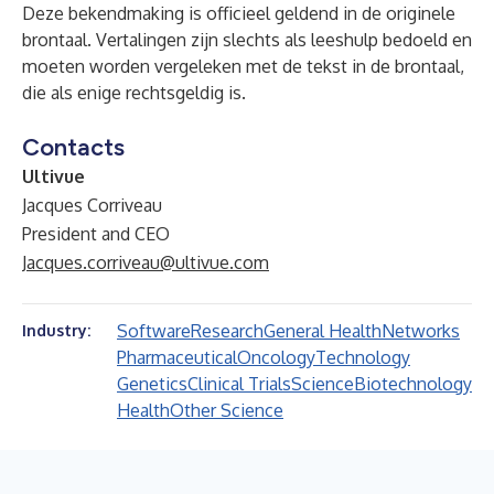
Deze bekendmaking is officieel geldend in de originele
brontaal. Vertalingen zijn slechts als leeshulp bedoeld en
moeten worden vergeleken met de tekst in de brontaal,
die als enige rechtsgeldig is.
Contacts
Ultivue
Jacques Corriveau
President and CEO
Jacques.corriveau@ultivue.com
Software
Research
General Health
Networks
Industry:
Pharmaceutical
Oncology
Technology
Genetics
Clinical Trials
Science
Biotechnology
Health
Other Science