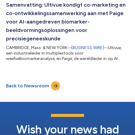
(mIF) beeldvorming als ruimtelijke fenomenen. De
Samenvatting: Ultivue kondigt co-marketing en
gepatenteerde InSituPlex®-technologie is ontworpen voor...
co-ontwikkelingssamenwerking aan met Paige
voor AI-aangedreven biomarker-
beeldvormingsoplossingen voor
precisiegeneeskunde
CAMBRIDGE, Mass. & NEW YORK--(
BUSINESS WIRE
)--Ultivue,
een industrieleider in multiplextools voor
weefselbiomarkeranalyse, en Paige, de wereldleider in op AI
gebaseerde diagnostische software in pathologie, hebben
vandaag een partnerschap aangekondigd om samen te werken
aan de -ontwikkeling en co-marketing van AI-aangedreven
ruimtelijke immunofenotype-mogelijkheden aan
Back to Newsroom
farmaceutische en onderzoeksklanten. De
samenwerkingsinspanningen zullen in eerste instantie gericht
zijn op de ontwikkeling va...
Wish your news had