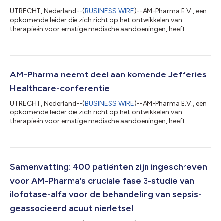
UTRECHT, Nederland--(
BUSINESS WIRE
)--AM-Pharma B.V., een
opkomende leider die zich richt op het ontwikkelen van
therapieën voor ernstige medische aandoeningen, heeft
vandaag nieuwe gegevens aangekondigd die erop wijzen dat
ilofotase alfa beschermt tegen door ischemie-reperfusie
geïnduceerd acuut nierletsel (AKI) is gepubliceerd in het
tijdschrift, Frontiers in Medicine-Nefrology. De studie toont aan
dat ilofotase alfa de nieren beschermt door de activering van
AM-Pharma neemt deel aan komende Jefferies
adenosinereceptoren bij zowel ratt...
Healthcare-conferentie
UTRECHT, Nederland--(
BUSINESS WIRE
)--AM-Pharma B.V., een
opkomende leider die zich richt op het ontwikkelen van
therapieën voor ernstige medische aandoeningen, heeft
vandaag aangekondigd dat Lars Boesgaard, Chief Financial
Officer, naar verwachting zal presenteren op de Jefferies
Healthcare Conference, die wordt gehouden in New York. York,
NY op woensdag 8 juni 2022 om 8:00 AM ET. Over AM-Pharma
Het doel van AM-Pharma is het redden en verbeteren van de
Samenvatting: 400 patiënten zijn ingeschreven
levens van patiënten die worden geconfront...
voor AM-Pharma’s cruciale fase 3-studie van
ilofotase-alfa voor de behandeling van sepsis-
geassocieerd acuut nierletsel