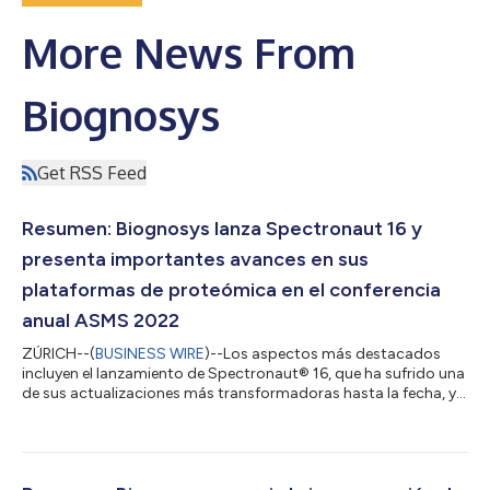
More News From
Biognosys
Get RSS Feed
Resumen: Biognosys lanza Spectronaut 16 y
presenta importantes avances en sus
plataformas de proteómica en el conferencia
anual ASMS 2022
ZÚRICH--(
BUSINESS WIRE
)--Los aspectos más destacados
incluyen el lanzamiento de Spectronaut® 16, que ha sufrido una
de sus actualizaciones más transformadoras hasta la fecha, y
las innovaciones en las plataformas TrueTarget™ y
TrueDiscovery™, propiedad de Biognosys, para el
descubrimiento de fármacos y biomarcadores. Biognosys,
empresa líder en la invención y el desarrollo de soluciones