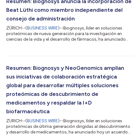
proteómicas basadas en la espectrometría de masas, ha
Resumen: Biognosys anuncia la incorporación de
anunciado hoy que la compañía asistirá al congreso anua...
Beat Lüthi como miembro independiente del
consejo de administración
ZÚRICH--(
BUSINESS WIRE
)--Biognosys, líder en soluciones
proteómicas de nueva generación para la investigación en
ciencias de la vida y el desarrollo de fármacos, ha anunciado
hoy la incorporación de Beat Lüthi, Ph.D., como miembro del
consejo de administración. Lüthi es CEO de CTC Analytics AG,
una empresa privada suiza líder en automatización y soluciones
avanzadas de manipulación de muestras de laboratorio para
las industrias farmacéutica, de ciencias de la vida, química,
Resumen: Biognosys y NeoGenomics amplían
medioambiental y de...
sus iniciativas de colaboración estratégica
global para desarrollar múltiples soluciones
proteómicas de descubrimiento de
medicamentos y respaldar la I+D
biofarmacéutica
ZURICH--(
BUSINESS WIRE
)--Biognosys, líder en soluciones
proteómicas de última generación dirigidas al descubrimiento
y desarrollo de medicamentos, ha anunciado hoy un acuerdo
de asociación estratégica global con NeoGenomics, Inc.