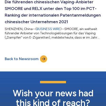
hat sich außerdem verpflichtet, seine direkten und indirekten
Die führenden chinesischen Vaping-Anbieter
Produktions- und Betriebsaktivitäten bi...
SMOORE und RELX unter den Top 100 im PCT-
Ranking der internationalen Patentanmeldungen
chinesischer Unternehmen 2021
SHENZHEN, China--(
BUSINESS WIRE
)--SMOORE, ein weltweit
führender Anbieter von Technologielösungen für das Vaping
(„Dampfen“ von E-Zigaretten), meldete heute, dass er im Jahr
2021 mit 84 internationalen Patentanmeldungen gemäß PCT
unter den Top 100 der internationalen Patentanmeldungen
chinesischer Unternehmen rangiert und die Nummer eins im
Bereich der elektronischen Zerstäubung ist. Ebenfalls auf der
Back to Newsroom
Liste vertreten ist RELX, strategischer Partner von SMOORE und
Chinas führende Vaping-Marke, m...
Wish your news had
this kind of reach?