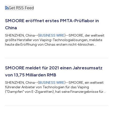
Get RSS Feed
SMOORE eröffnet erstes PMTA-Prüflabor in
China
SHENZHEN, China--(
BUSINESS WIRE
)--SMOORE, der weltweit
größte Hersteller von Vaping-Technologielösungen, meldete
heute die Eröffnung von Chinas erstem nicht-klinischen
Prüflabor für die Stellung von Vorvermarktungsanträgen für
Tabakerzeugnisse (Premarket Tobacco Product Applications,
PMTAs). Ein PMTA ist ein Antrag, der von der US-amerikanischen
Gesundheitsbehörde FDA (Food and Drug Administration)
geprüft und genehmigt werden muss, bevor ein neues
SMOORE meldet für 2021 einen Jahresumsatz
Nikotinprodukt in den Vereinigten Staaten lega...
von 13,75 Milliarden RMB
SHENZHEN, China--(
BUSINESS WIRE
)--SMOORE, ein weltweit
führender Anbieter von Technologien für das Vaping
("Dampfen" von E-Zigaretten), hat seine Finanzergebnisse für
das am 31. Dezember 2021 zu Ende gegangene Jahr bekannt
gegeben. SMOORE verbuchte für 2021 einen Jahresumsatz von
13,75 Milliarden RMB (Renminbi), was einem Anstieg von rund
37,4 % gegenüber dem Vorjahr entspricht. Das Unternehmen