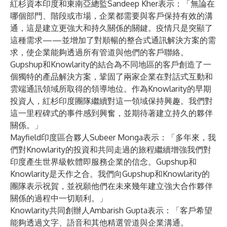
紅杉資本印度和東南亞總監Sandeep Kher表示：「無論在
哪個部門、階段或市場，企業都需要與客戶保持有效的溝
通，這是建立更強大和持久關係的關鍵。疫情只是突顯了
這種需求——並增加了對順暢的整合式通訊解決方案的需
求，使企業能夠透過所有管道與他們的客戶聯絡。
Gupshup和Knowlarity的結合為不同地區的客戶創造了一
個獨特的產品解決方案，鞏固了兩家企業在對話式互動和
雲端通訊領域所取得的領導地位。作為Knowlarity的早期
投資人，紅杉印度團隊繼續對這一領域保持興趣。我們對
這一里程碑式的事件感到興奮，並期待著建立持久的夥伴
關係。」
Mayfield印度區合夥人Subeer Monga表示：「多年來，我
們對Knowlarity的投資和共同走過的旅程繼續增強我們對
印度產生世界級軟體即服務企業的信念。Gupshup和
Knowlarity是天作之合。我們向Gupshup和Knowlarity的
團隊表示祝賀，並祝願他們在未來幾年建立強大合作夥伴
關係的過程中一切順利。」
Knowlarity共同創辦人Ambarish Gupta表示：「客戶希望
能夠透過文字、語音和其他精選管道與企業溝通。