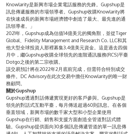
Knowlarity是新興市場企業電話服務的先鋒。Gupshup是
訊息傳遞服務的市場領導者。Gupshup收購Knowlarity將
在快速成長的新興市場經濟體中創造了最大、最先進的通
訊領導者。」
2021年，Gupshup成為估值14億美元的獨角獸，並從Tiger
Global、Fidelity Management and Research Co. LLC和其
他大型全球投資人那裡募集3.4億美元資金。這是過去四個
月中，繼Gupshup收購全球領先的進階通訊服務(RCS)平臺
Dotgo之後的第二宗收購。
該交易預計將在2022年2月底前完成，但需符合特別成交
條件。DC Advisory在此次交易中擔任Knowlarity的唯一財
務顧問。
關於Gupshup
Gupshup透過對話傳遞實現更好的客戶參與。Gupshup是
領先的對話式互動平臺，每月傳送超過60則訊息。在各個
垂直領域，新興市場的數千家大型和小型企業使用
Gupshup在行銷、銷售和支援方面創造全管道對話式體
驗。Gupshup提供面向30多個訊息傳遞管道的單一訊息傳
遞API、人工智慧技術支援的語音解決方案、豐富的對話式