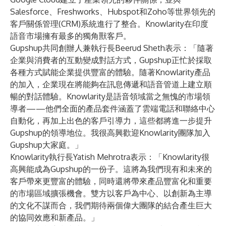
Salesforce、Freshworks、Hubspot和Zoho等世界領先的
客戶關係管理(CRM)系統進行了整合。Knowlarity在印度
語音市場擁有最多的獨角獸客戶。
Gupshup共同創辦人兼執行長Beerud Sheth表示：「隨著
企業與消費者的互動變成對話方式，Gupshup正忙於採取
各種方式賦能企業提供豐富的體驗。隨著Knowlarity產品
的加入，企業現在將能夠在訊息傳遞和語音管道上建立順
暢的對話體驗。Knowlarity是語音領域當之無愧的市場領
導者——他們全面的產品套件涵蓋了雲端電話和聯絡中心
自動化，再加上出色的客戶引導力，這些都將進一步提升
Gupshup的領導地位。我很高興歡迎Knowlarity團隊加入
Gupshup大家庭。」
Knowlarity執行長Yatish Mehrotra表示：「Knowlarity很
高興能成為Gupshup的一份子。這將為我們現有和未來的
客戶帶來更豐富的體驗，同時還將帶來產品豐富化和重要
的市場區域擴張機會。雙方以客戶為中心、以創新為主導
的文化不謀而合，我們期待兩個偉大團隊的結合產生巨大
的協同效應和新產品。」