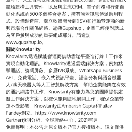
體驗建構工具套件，以及與主流CRM、電子商務和行銷自
動化系統的500多個整合專案，擁有涵蓋訊息傳遞應用程
式、設備製造商、獨立軟體開發商(ISV)和行動營運商的新
興市場合作關係網路。憑藉Gupshup，企業已經使對話成
為客戶參與成功的重要組成部分。請造訪
www.gupshup.io
。
關於Knowlarity
Knowlarity透過賦能營運商借助雲端平臺進行線上工作來
實現自動化通訊。Knowlarity透過雲端解決方案，例如點
擊通話、號碼屏蔽、多層IVR系統、WhatsApp Business
API、免費電話、嵌入式視訊平臺、語音分析與語音機器
人/聊天機器人等人工智慧解決方案，幫助企業能夠在有效
的通訊網路中工作。Knowlarity有能力為您的團隊提供虛
擬工作解決方案，以確保能夠隨地展開工作，確保企業營
運不受影響。Knowlarity由Ambarish Gupta和Pallav
Pandey創立。
https://www.knowlarity.com
Gartner預測分析。全球聯絡中心，2021年1月
免責聲明：本公告之原文版本乃官方授權版本。譯文僅供