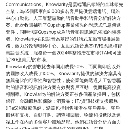
Communications。Knowlarity是雲端通訊領域的全球領先
企業，為65個國家的6,000多名客戶提供雲端電話、聯絡
中心自動化、人工智慧驅動的語音助手和語音分析解決方
案。此次收購補強了Gupshup產業領先的對話式訊息傳遞
套件，同時也讓Gupshup成為語音和視訊通訊領域的領導
者。Knowlarity在以語音為基礎的對話式互動市場推展業
務，致力於改變聯絡中心、互動式語音應答(IVR)系統和智
慧語音系統，服務於一個2024年整體潛在市場(TAM)可達
1
近180億美元
的市場。
Knowlarity的營收比去年同期成長50%，而同期印度以外
的國際收入成長了100%。Knowlarity提供的解決方案具有
無與倫比的可靠性和智慧性，使企業能夠透過人工智慧驅
動的語音和視訊解決方案有效與客戶互動，從而提高投資
報酬率。Knowlarity的解決方案正被多個產業採用，包括
銀行、金融服務和保險；消費品；IT/資訊技術支援服務
(ITeS)和醫療保健，涵蓋包括銷售和潛在客戶產生、客戶
服務和支援、自動呼叫、調查和回饋、物流和投遞以及遠
端工作在內的多個客戶體驗歷程。他們在語音分析方面與
Google Cloud建立了產業領先的夥伴關係，並與