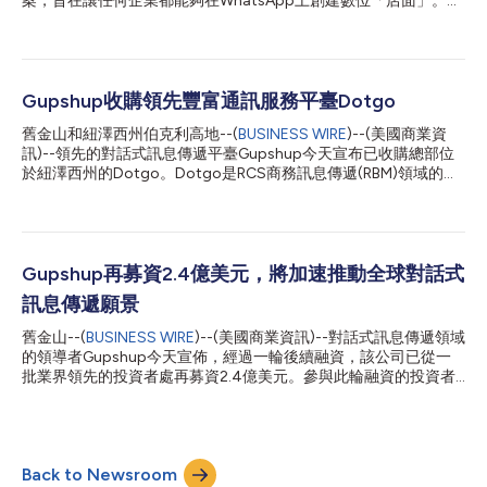
案，旨在讓任何企業都能夠在WhatsApp上創建數位「店面」。企
業可以在客戶購買過程的任何階段開啟會話旅程：購買前、購買過
程中和購買之後。Gupshup利用WhatsApp最近推出的商務功能，
幫助企業管理WhatsApp上的完整購買體驗。WhatsApp的每月活
躍用戶逾20億，遍佈於180個國家，Gupshup因而成為企業理想
的會話式商務平臺。這款功能齊全的商務解決方案還利用了
Gupshup收購領先豐富通訊服務平臺Dotgo
Gupshup最近推出的一鍵式帳單支付功能，使企業能夠透過
舊金山和紐澤西州伯克利高地--(
BUSINESS WIRE
)--(美國商業資
WhatsApp和其他訊息傳遞應用程式收款。 借助Gupshup以
訊)--領先的對話式訊息傳遞平臺Gupshup今天宣布已收購總部位
WhatsApp為基礎的商務解決方案，企業可以在WhatsApp上創建
於紐澤西州的Dotgo。Dotgo是RCS商務訊息傳遞(RBM)領域的全
產品目錄，利用能與客戶交談的人工智慧聊天機器人來發現客戶的
球領軍者，擁有RichOTP®、RichSMS™，Bot Store®和MaaP（訊
產品需求，指導他們結帳和付款，並透過聊天機器人和線上客服為
息即平臺）等屢獲殊榮的技術，這些先進技術促進了RCS商務訊息
客戶提供全天候支援。多產品訊息等新的互動元素，使企業可以更
傳遞的發展。作為Google、Mavenir、Synchronoss、Vodafone
簡便地透過商店目錄展示自己的產品。 這些功能使企業能夠透過
和Orange的重要合作夥伴，Dotgo管理多個市場的RBM業務，同
精心建構的體驗來展示產品，包括圖片展示和產...
時經營全球首屈一指的RBM中心，為世界各地的RCS用戶提供覆蓋
Gupshup再募資2.4億美元，將加速推動全球對話式
全球的連接。具備獨特優勢的Dotgo幫助各大品牌透過簡單的
訊息傳遞願景
API，將RCS管道整合到與客戶進行通訊的工具中，廣泛覆蓋銷
售、支援、服務等各個業務流程。 Dotgo的創始團隊在技術創新
舊金山--(
BUSINESS WIRE
)--(美國商業資訊)--對話式訊息傳遞領域
領域深耕已久，已從IIT Startups加速器的第6期加速營順利畢業。
的領導者Gupshup今天宣佈，經過一輪後續融資，該公司已從一
隨著RCS在北美、歐洲、印度、巴西和奈及利亞的日趨普及，
批業界領先的投資者處再募資2.4億美元。參與此輪融資的投資者
Dotgo在2021年取得了飛速成長。Dotgo與Google Jibe平臺合力
包括Fidelity Management and Research Company LLC、Tiger
提供並預先整合的MaaP已得到多家行...
Global、Think Investments、Malabar Investments、Harbor
Spring Capital、Neuberger Berman Investment Advisers LLC旗
下管理的一些客戶、White Oak、Neeraj Arora等。在本輪融資
Back to Newsroom
前，Gupshup已於今年4月份向Tiger Global募資1億美元，公司估