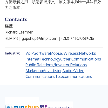
方便瞭解之用，煩請參照原文，原文版本乃唯一具法律效
力之版本。
Contacts
媒體
Richard Laermer
RLM PR |
gupshup@rlmpr.com
| (212) 741-5106轉216
VoIP
Software
Mobile/Wireless
Networks
Industry:
Internet
Technology
Other Communications
Public Relations/Investor Relations
Marketing
Advertising
Audio/Video
Communications
Telecommunications