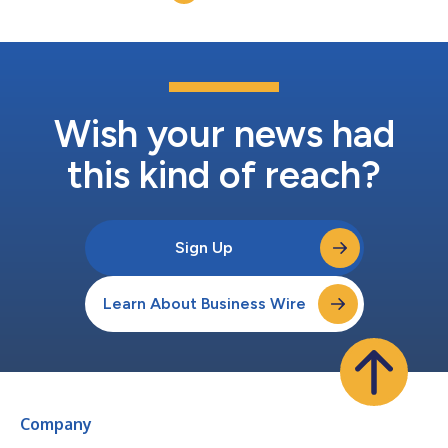
值14億美元。 Gupshup將使用該筆資金繼續實施其願景，並從現
任和前任員工以及之前的投資者手中購回股份。Gupshup持續投
資於產品創新，以協助推動數位商務，並在全球行動優先的經濟體
中擴大進入市場的行動。Gupshup也在探索購併機會以擴大商
機。公司稍早時宣佈將擴充行政團隊，同時在企業發展、國際業務
開發、銷售、客...
Wish your news had
this kind of reach?
Sign Up
Learn About Business Wire
Company