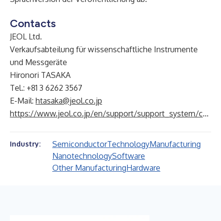
Contacts
JEOL Ltd.
Verkaufsabteilung für wissenschaftliche Instrumente
und Messgeräte
Hironori TASAKA
Tel.: +81 3 6262 3567
E-Mail:
htasaka@jeol.co.jp
https://www.jeol.co.jp/en/support/support_system/contact_products.html
Semiconductor
Technology
Manufacturing
Industry:
Nanotechnology
Software
Other Manufacturing
Hardware