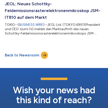
verbreitet eingesetzt. Er erleichtert hochwertige und
JEOL: Neues Schottky-
gleichmäßige mechanische Querschnitte von komplexen
Feldemissionsrasterelektronenmikroskop JSM-
Material...
IT810 auf dem Markt
TOKIO--(
BUSINESS WIRE
)--JEOL Ltd. (TOKYO:6951)(President
und CEO: Izumi Oi) meldet den Marktauftritt des neuen
Schottky-Feldemissionsrasterelektronenmikroskops JSM-
IT810 am 28. Juli 2024.
Feldemissionsrasterelektronenmikroskope (FESEM) kommen in
der Wissenschaft und Technik vielfach zum Einsatz,
beispielsweise in Forschungsinstituten, Hochschulen und der
Back to Newsroom
Industrie. Es besteht eine steigende Nachfrage nach einem
Instrument, das von der Beobachtung bis hin zur Analyse
einfach, genau, schnell und...
Wish your news had
this kind of reach?