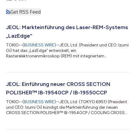
Get RSS Feed
JEOL: Markteinführung des Laser-REM-Systems
„LazEdge“
TOKIO--(
BUSINESS WIRE
)--JEOL Ltd. (President und CEO: Izumi
Oi) hat das „LazEdge“ entwickelt, ein
Rasterelektronenmikroskop (REM) mit integriertem
Laserbearbeitungssystem, das am 25. Mai 2026 in den Vertrieb
geht. Geräte zur Querschnittspräparation, wie das fokussierte
Ionenstrahlsystem (FIB-System), sind in Wissenschaft und
Technik an Forschungsinstituten, Universitäten und in der
Industrie weit verbreitet. In den letzten Jahren steigt die
JEOL: Einführung neuer CROSS SECTION
Nachfrage nach Systemen, die große Flächen mit hoher G...
POLISHER™ IB-19540CP / IB-19550CCP
TOKIO--(
BUSINESS WIRE
)--JEOL Ltd. (TOKYO:6951) (President
und CEO: Izumi Oi) kündigt die Markteinführung der neuen
CROSS SECTION POLISHER™ IB-19540CP / COOLING CROSS
SECTION POLISHER™ IB-19550CCP für Elektronenmikroskope
am 4. September 2024 an. Der CROSS SECTION POLISHER™
(CP) wird in den Bereichen Elektronikbauteile, Keramik,
Biowissenschaften, Metall, Batterien und Polymere weit