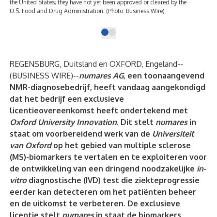
the United States; they have not yet been approved or cleared by the
U.S. Food and Drug Administration. (Photo: Business Wire)
REGENSBURG, Duitsland en OXFORD, Engeland--
(
BUSINESS WIRE
)--
numares AG
, een toonaangevend
NMR-diagnosebedrijf, heeft vandaag aangekondigd
dat het bedrijf een exclusieve
licentieovereenkomst heeft ondertekend met
Oxford University Innovation
. Dit stelt
numares
in
staat om voorbereidend werk van de
Universiteit
van Oxford
op het gebied van multiple sclerose
(MS)-biomarkers te vertalen en te exploiteren voor
de ontwikkeling van een dringend noodzakelijke
in-
vitro
diagnostische (IVD) test die ziekteprogressie
eerder kan detecteren om het patiënten beheer
en de uitkomst te verbeteren. De exclusieve
licentie stelt
numares
in staat de biomarkers