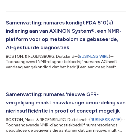
Dr. Heath heeft een lange carrière in de diagnostische en life
sciences-sector, inclusief langdurige ervaring in de ontwikkeling
en lancering van in vitro diagnostica (IVD's). Hij zal numares
assisteren bij de commercialisering van op multi-marker
gebaseerde diagnostische tests die worden uitgevoerd op het
Samenvatting: numares kondigt FDA 510(k)
eigen, AI-gestuurde IVD-pl...
indiening aan van AXINON System®, een NMR-
platform voor op metabolomica gebaseerde,
AI-gestuurde diagnostiek
BOSTON, & REGENSBURG, Duitsland--(
BUSINESS WIRE
)--
Toonaangevend NMR-diagnostiekbedrijf numares AG heeft
vandaag aangekondigd dat het bedrijf een aanvraag heeft
ingediend bij de Amerikaanse Food en Drug Administration
(FDA) voor zijn AXINON®IVD-systeem, een NMR-platform voor
AI-gestuurde, metabolomics-gebaseerde diagnostiek. Indien
goedgekeurd, zou AXINON® het eerste op NMR gebaseerde
klinische laboratoriumsysteem worden dat gebruikmaakt van
Samenvatting: numares 'nieuwe GFR-
AI-geëvalueerde metabole gegevens. Verschillende multi...
vergelijking maakt nauwkeurige beoordeling van
nierinsufficiëntie in proof of concept mogelijk
BOSTON, Mass. & REGENSBURG, Duitsland--(
BUSINESS WIRE
)--
Toonaangevende NMR-diagnostiekbedrijf numaresonlangs
gepubliceerde gegevens die aantonen dat zijn nieuwe, multi-