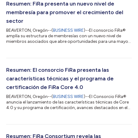
Resumen: FiRa presenta un nuevo nivel de
membresía para promover el crecimiento del
sector
BEAVERTON, Oregón--(
BUSINESS WIRE
)--El consorcio FiRa®
amplía su estructura de membresías con un nuevo nivel de
miembros asociados que abre oportunidades para una mayor
participación de la industria. Con el nuevo modelo de precios
según los ingresos, las organizaciones de todos los tamaños
ya pueden contribuir de forma más fácil a darle forma al futuro
de las experiencias inalámbricas precisas y seguras. Al reducir
los obstáculos que plantean los costes y ampliar el acceso a
Resumen: El consorcio FiRa presenta las
los recursos de FiR...
características técnicas y el programa de
certificación de FiRa Core 4.0
BEAVERTON, Oregón--(
BUSINESS WIRE
)--El Consorcio FiRa®
anuncia el lanzamiento de las características técnicas de Core
4.0 y su programa de certificación, avances destacados en el
desarrollo de la tecnología de banda ultraancha (UWB). Estas
actualizaciones completan el desarrollo de las características
IEEE 802.15.4-2024 para cumplir con los casos de uso
definidos por FiRa. También mejoran las funcionalidades de
FiRa, permitiendo una interoperabilidad perfecta y permitiendo
Resumen: FiRa Consortium revela las