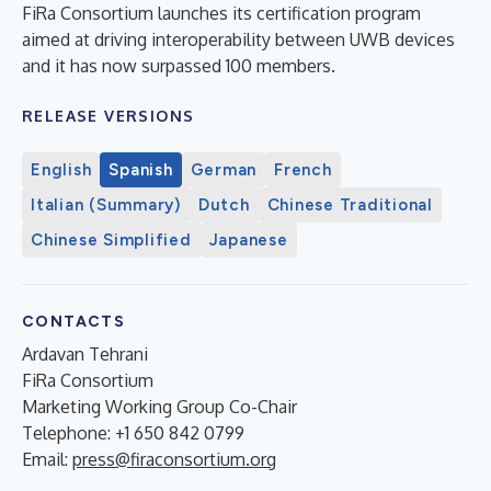
FiRa Consortium launches its certification program
aimed at driving interoperability between UWB devices
and it has now surpassed 100 members.
RELEASE VERSIONS
English
Spanish
German
French
Italian (Summary)
Dutch
Chinese Traditional
Chinese Simplified
Japanese
CONTACTS
Ardavan Tehrani
FiRa Consortium
Marketing Working Group Co-Chair
Telephone: +1 650 842 0799
Email:
press@firaconsortium.org