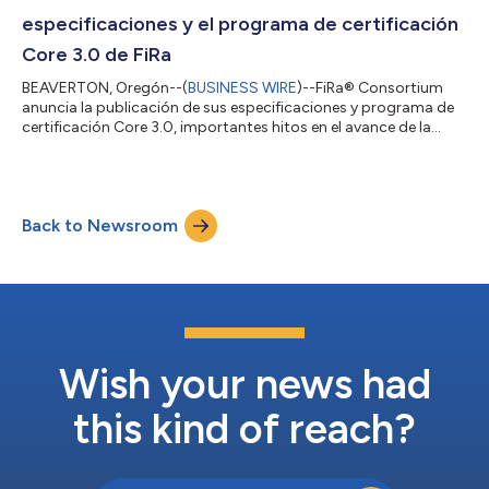
nuevas posibilidades...
especificaciones y el programa de certificación
Core 3.0 de FiRa
BEAVERTON, Oregón--(
BUSINESS WIRE
)--FiRa® Consortium
anuncia la publicación de sus especificaciones y programa de
certificación Core 3.0, importantes hitos en el avance de la
tecnología de banda ultraancha (UWB). Estas actualizaciones
mejoran las funcionalidades de UWB al permitir una
interoperabilidad transparente y nuevas posibilidades de
alcance y posicionamiento seguros en distintas aplicaciones.
Back to Newsroom
Funcionalidades de las especificaciones y el programa de
certificación Core 3.0 de FiRa FiRa pr...
Wish your news had
this kind of reach?