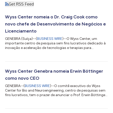
Get RSS Feed
Wyss Center nomeia o Dr. Craig Cook como
novo chefe de Desenvolvimento de Negócios e
Licenciamento
GENEBRA (Suíça)--(
BUSINESS WIRE
)--O Wyss Center, um
importante centro de pesquisa sem fins lucrativos dedicado à
inovação e aceleração de tecnologias e terapias para
distúrbios neurológicos e de saúde mental, tem o prazer de
anunciar a nomeação de Craig Cook, MD, MBA, para a equipe de
liderança como chefe de Desenvolvimento de Negócios e
Licenciamento. O Dr. Cook possui mais de 25 anos em
liderança executiva e experiência empresarial nas áreas de
Wyss Center Genebra nomeia Erwin Böttinger
biotecnologia, tecnologia médica e medicina clín...
como novo CEO
GENEBRA--(
BUSINESS WIRE
)--O comitê executivo do Wyss
Center for Bio and Neuroengineering, centro de pesquisas sem
fins lucrativos, tem o prazer de anunciar o Prof. Erwin Böttinger,
doutor em medicina, como seu novo CEO. A nomeação segue
um compromisso de financiamento de CHF 120 milhões da
Wyss Foundation para fortalecer ainda mais a missão do