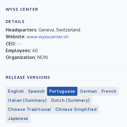
WYSS CENTER
DETAILS
Headquarters:
Geneva, Switzerland
Website:
www.wysscenter.ch
CEO:
- -
Employees:
60
Organization:
NON
RELEASE VERSIONS
English
Spanish
Portuguese
German
French
Italian (Summary)
Dutch (Summary)
Chinese Traditional
Chinese Simplified
Japanese