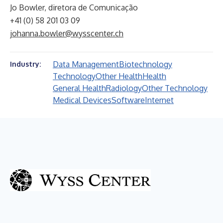
Jo Bowler, diretora de Comunicação
+41 (0) 58 201 03 09
johanna.bowler@wysscenter.ch
Data Management
Biotechnology
Industry:
Technology
Other Health
Health
General Health
Radiology
Other Technology
Medical Devices
Software
Internet