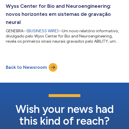
centro de acelerar as terapias inovadoras na clínica a fim de
transformar as vidas das pessoas com transtornos cerebrais.
Wyss Center for Bio and Neuroengineering:
Segundo o Professor Steven E. H...
novos horizontes em sistemas de gravação
neural
GENEBRA--(
BUSINESS WIRE
)--Um novo relatório informativo,
divulgado pelo Wyss Center for Bio and Neuroengineering,
revela os primeiros sinais neurais gravados pelo ABILITY, um
sistema de interface cérebro-computador (BCI, brain-
computer interface). O relatório também descreve o plano
para o próximo ensaio clínico com seres humanos a ser
realizado com o ABILITY para permitir a comunicação a
Back to Newsroom
pessoas comprometidas devido a acidente vascular cerebral
ou ELA (esclerose lateral amiotrófica). A equipe...
Wish your news had
this kind of reach?