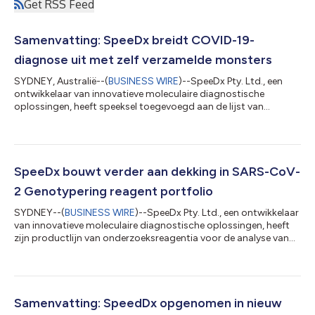
Get RSS Feed
Samenvatting: SpeeDx breidt COVID-19-
diagnose uit met zelf verzamelde monsters
SYDNEY, Australië--(
BUSINESS WIRE
)--SpeeDx Pty. Ltd., een
ontwikkelaar van innovatieve moleculaire diagnostische
oplossingen, heeft speeksel toegevoegd aan de lijst van
gevalideerde monsters voor hun PlexPCR® SARS-CoV-2 qPCR-
diagnose voor COVID-19-verkoop in heel Europa #. Een
voorkeursmonstertype voor zelfverzamelings- en
nalevingstestprogramma's, de speekselclaim zal het nut van de
SpeeDx COVID-19-workflow uitbreiden, en in samenwerking
SpeeDx bouwt verder aan dekking in SARS-CoV-
met de Molgen-reeks van automatisering, zal het de testm...
2 Genotypering reagent portfolio
SYDNEY--(
BUSINESS WIRE
)--SpeeDx Pty. Ltd., een ontwikkelaar
van innovatieve moleculaire diagnostische oplossingen, heeft
zijn productlijn van onderzoeksreagentia voor de analyse van
COVID-19-varianten verder uitgebreid met een belangrijke
karakteristieke mutatie die verband houdt met de SARS-CoV-2
Lambda variant of interest (VOI). De PlexPrime® SARS-CoV-2
Genotyping-productlijn is sinds de lancering in juli snel
uitgebreid, gebruikmakend van de unieke universele substraat
Samenvatting: SpeedDx opgenomen in nieuw
benadering en gepatent...