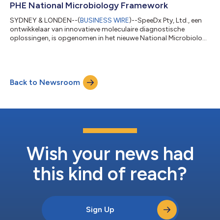
PHE National Microbiology Framework
SYDNEY & LONDEN--(
BUSINESS WIRE
)--SpeeDx Pty, Ltd., een
ontwikkelaar van innovatieve moleculaire diagnostische
oplossingen, is opgenomen in het nieuwe National Microbiology
Framework van Public Health England (PHE) om diagnostische
goederen en diensten in het VK te leveren. Onder perceel 1 van
het raamwerk hebben deelnemende
volksgezondheidsinstanties toegang tot in-vitrodiagnostiek
Back to Newsroom
(IVD’s) en bijbehorende diensten van SpeeDx. Het aanbod
omvat de onlangs gelanceerde CE-IVD PlexPCR® SARS-COV-2
–...
Wish your news had
this kind of reach?
Sign Up