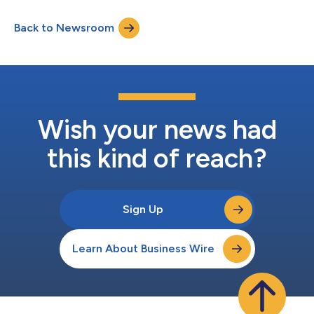
dell'azienda, per la valutazione di ADG20 nella prevenzione del
COVID-19. L'avvio dello studio è supportato da dati preliminari
Back to Newsroom
positivi dallo studio di Fase 1 dell'azienda, attualmente in corso
su volontari sani. EVAD...
Wish your news had
this kind of reach?
Sign Up
Learn About Business Wire