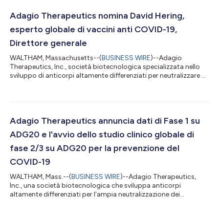
Tom Heyman, ex presidente di Johnson & Johnson
Development Corporation (JJDC) Il Dr. Anand Shah, ex
Adagio Therapeutics nomina David Hering,
commissario delegato agli a...
esperto globale di vaccini anti COVID-19,
Direttore generale
WALTHAM, Massachusetts--(
BUSINESS WIRE
)--Adagio
Therapeutics, Inc., società biotecnologica specializzata nello
sviluppo di anticorpi altamente differenziati per neutralizzare un
ampio spettro di coronavirus, oggi ha annunciato la nomina di
David Hering alla carica di direttore generale della società.
Hering entra in Adagio da Pfizer, dove recentemente ha
ricoperto la carica di business lead globale della divisione
mRNA, un'attività specificamente creata per ottimizzare la
Adagio Therapeutics annuncia dati di Fase 1 su
gestione della lotta a...
ADG20 e l'avvio dello studio clinico globale di
fase 2/3 su ADG20 per la prevenzione del
COVID-19
WALTHAM, Mass.--(
BUSINESS WIRE
)--Adagio Therapeutics,
Inc., una società biotecnologica che sviluppa anticorpi
altamente differenziati per l'ampia neutralizzazione dei
coronavirus, oggi ha annunciato il trattamento del primo
paziente nel quadro dello studio pivot EVADE di Fase 2/3