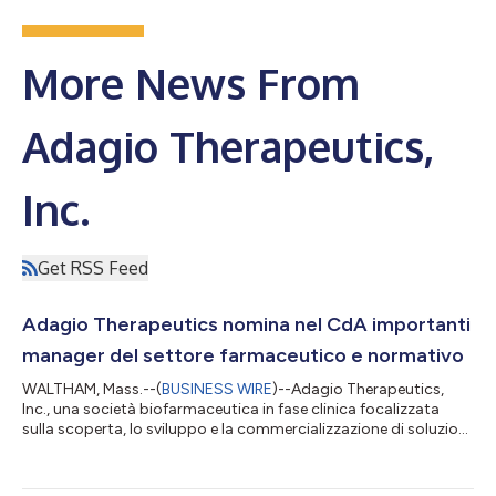
More News From
Adagio Therapeutics,
Inc.
Get RSS Feed
Adagio Therapeutics nomina nel CdA importanti
manager del settore farmaceutico e normativo
WALTHAM, Mass.--(
BUSINESS WIRE
)--Adagio Therapeutics,
Inc., una società biofarmaceutica in fase clinica focalizzata
sulla scoperta, lo sviluppo e la commercializzazione di soluzioni
a base di anticorpi contro le malattie infettive con potenziale
pandemico, oggi ha annunciato l'ampliamento del consiglio di
amministrazione della società con nomine di spicco, tra cui: