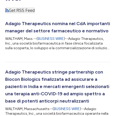
Get RSS Feed
Adagio Therapeutics nomina nel CdA importanti
manager del settore farmaceutico e normativo
WALTHAM, Mass.--(
BUSINESS WIRE
)--Adagio Therapeutics,
Inc., una società biofarmaceutica in fase clinica focalizzata
sulla scoperta, lo sviluppo e la commercializzazione di soluzioni
a base di anticorpi contro le malattie infettive con potenziale
pandemico, oggi ha annunciato l'ampliamento del consiglio di
amministrazione della società con nomine di spicco, tra cui:
Tom Heyman, ex presidente di Johnson & Johnson
Development Corporation (JJDC) Il Dr. Anand Shah, ex
Adagio Therapeutics stringe partnership con
commissario delegato agli a...
Biocon Biologics finalizzata ad assicurare a
pazienti in India e mercati emergenti selezionati
una terapia anti-COVID-19 ad ampio spettro a
base di potenti anticorpi neutralizzanti
WALTHAM, Massachusetts--(
BUSINESS WIRE
)--Adagio
Therapeutics, Inc., una società biofarmaceutica operante nella