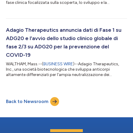
fase clinica focalizzata sulla scoperta, lo sviluppo e la
commercializzazione di soluzioni a base di anticorpi contro
malattie infettive in grado potenzialmente di generare
pandemie, ha annunciato in data odierna di aver siglato un
accordo di partnership con Biocon Biologics Ltd. volto a
combattere la crisi in corso causata dal COVID-19 nell’Asia
Adagio Therapeutics annuncia dati di Fase 1 su
meridionale. Biocon Biologics Ltd. è un...
ADG20 e l'avvio dello studio clinico globale di
fase 2/3 su ADG20 per la prevenzione del
COVID-19
WALTHAM, Mass.--(
BUSINESS WIRE
)--Adagio Therapeutics,
Inc., una società biotecnologica che sviluppa anticorpi
altamente differenziati per l'ampia neutralizzazione dei
coronavirus, oggi ha annunciato il trattamento del primo
paziente nel quadro dello studio pivot EVADE di Fase 2/3
dell'azienda, per la valutazione di ADG20 nella prevenzione del
COVID-19. L'avvio dello studio è supportato da dati preliminari
Back to Newsroom
positivi dallo studio di Fase 1 dell'azienda, attualmente in corso
su volontari sani. EVAD...