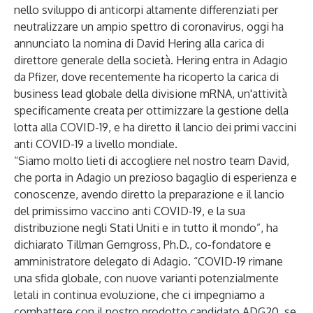
nello sviluppo di anticorpi altamente differenziati per
neutralizzare un ampio spettro di coronavirus, oggi ha
annunciato la nomina di David Hering alla carica di
direttore generale della società. Hering entra in Adagio
da Pfizer, dove recentemente ha ricoperto la carica di
business lead globale della divisione mRNA, un'attività
specificamente creata per ottimizzare la gestione della
lotta alla COVID-19, e ha diretto il lancio dei primi vaccini
anti COVID-19 a livello mondiale.
“Siamo molto lieti di accogliere nel nostro team David,
che porta in Adagio un prezioso bagaglio di esperienza e
conoscenze, avendo diretto la preparazione e il lancio
del primissimo vaccino anti COVID-19, e la sua
distribuzione negli Stati Uniti e in tutto il mondo”, ha
dichiarato Tillman Gerngross, Ph.D., co-fondatore e
amministratore delegato di Adagio. “COVID-19 rimane
una sfida globale, con nuove varianti potenzialmente
letali in continua evoluzione, che ci impegniamo a
combattere con il nostro prodotto candidato ADG20, se