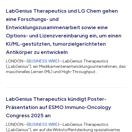
LabGenius Therapeutics und LG Chem gehen
eine Forschungs- und
Entwicklungszusammenarbeit sowie eine
Options- und Lizenzvereinbarung ein, um einen
KI/ML-gestützten, tumorzielgerichteten
Antikörper zu entwickeln
LONDON--(
BUSINESS WIRE
)--LabGenius Therapeutics
(„LabGenius”), ein Medikamentenentwicklungsunternehmen, das
maschinelles Lernen (ML) und High-Throughput
Experimentation (HTE) kombiniert, um therapeutische
Antikörper zu optimieren, gab heute eine mehrjährige
Forschungs- und Entwicklungszusammenarbeit sowie eine
Options- und Lizenzvereinbarung mit LG Chem bekannt. Die
Zusammenarbeit zielt darauf ab, multispezifische Antikörper
LabGenius Therapeutics kündigt Poster-
der nächsten Generation zu identifizieren, die darauf ausgelegt
Präsentation auf ESMO Immuno-Oncology
sind,...
Congress 2025 an
LONDON--(
BUSINESS WIRE
)--LabGenius Therapeutics
(„LabGenius“), ein auf die Wirkstoffentdeckung spezialisiertes