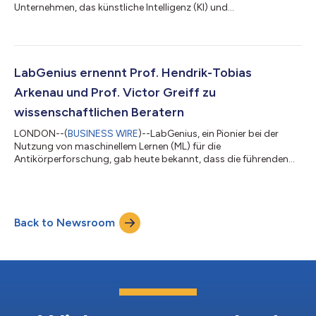
Unternehmen, das künstliche Intelligenz (KI) und
Hochdurchsatz-Experimente kombiniert, um multispezifische
Antikörper der nächsten Generation für solide Tumore
voranzutreiben, hat heute die Präsentation eines
wissenschaftlichen Posters auf dem ESMO Immuno-Oncology
Congress 2025 angekündigt, der vom 10. bis 12. Dezember
LabGenius ernennt Prof. Hendrik-Tobias
2025 im Queen Elizabeth II Centre in London, Vereinigtes
Arkenau und Prof. Victor Greiff zu
Königreich...
wissenschaftlichen Beratern
LONDON--(
BUSINESS WIRE
)--LabGenius, ein Pionier bei der
Nutzung von maschinellem Lernen (ML) für die
Antikörperforschung, gab heute bekannt, dass die führenden
Wissenschaftler Hendrik-Tobias Arkenau, MD/PhD/FRCP, und
Victor Greiff, PhD, ihr Weltklasse-Beraterteam verstärken
werden. Als ausgewiesene Experten aus dem akademischen und
biotechnologischen Bereich werden sie eine wichtige Rolle bei
Back to Newsroom
der Weiterentwicklung der Antikörper-Entdeckungsplattform
von LabGenius und ihrer Fähigkeit zur Entdeck...