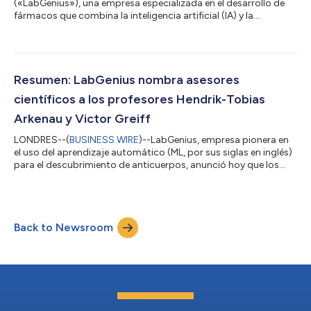
(«LabGenius»), una empresa especializada en el desarrollo de
fármacos que combina la inteligencia artificial (IA) y la
experimentación de alto rendimiento para avanzar en el
desarrollo de anticuerpos multiespecíficos de última
generación para tumores sólidos, ha anunciado hoy que
presentará un póster científico en ESMO Immuno-Oncology
Congress 2025, que se celebrará del 10 al 12 de diciembre de
Resumen: LabGenius nombra asesores
2025 en el Queen Elizabeth II Centre de Londres, Rei...
científicos a los profesores Hendrik-Tobias
Arkenau y Victor Greiff
LONDRES--(
BUSINESS WIRE
)--LabGenius, empresa pionera en
el uso del aprendizaje automático (ML, por sus siglas en inglés)
para el descubrimiento de anticuerpos, anunció hoy que los
destacados líderes científicos Hendrik-Tobias Arkenau,
MD/PhD/FRCP, y Victor Greiff, PhD, se unirán a su equipo de
asesores de categoría mundial. Como distinguidos expertos en
el mundo académico y biotecnológico, desempeñarán un
Back to Newsroom
papel importante en el avance de la plataforma de
descubrimiento de anticuerpos de LabGeni...