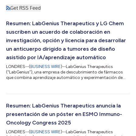
Get RSS Feed
Resumen: LabGenius Therapeutics y LG Chem
suscriben un acuerdo de colaboración en
investigación, opción y licencia para desarrollar
un anticuerpo dirigido a tumores de diseño
asistido por IA/aprendizaje automático
LONDRES--(
BUSINESS WIRE
)--LabGenius Therapeutics
(“LabGenius”), una empresa de descubrimiento de fármacos
que combina aprendizaje automático y experimentación de
alto rendimiento para optimizar anticuerpos terapéuticos,
anunció hoy un acuerdo de colaboración en investigación,
opción y licencia plurianual con LG Chem. El comunicado en el
idioma original es la versión oficial y autorizada del mismo. Esta
traducción es solamente un medio de ayuda y deberá ser
Resumen: LabGenius Therapeutics anuncia la
comparada con el texto en idioma origi...
presentación de un póster en ESMO Immuno-
Oncology Congress 2025
LONDRES--(
BUSINESS WIRE
)--LabGenius Therapeutics