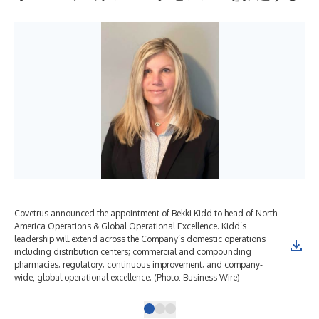
Covetrus announced the appointment of Bekki Kidd to head of North
Cov
America Operations & Global Operational Excellence. Kidd’s
of 
leadership will extend across the Company’s domestic operations
out
including distribution centers; commercial and compounding
wit
pharmacies; regulatory; continuous improvement; and company-
Wir
wide, global operational excellence. (Photo: Business Wire)