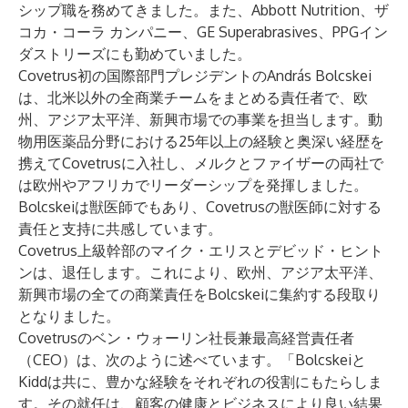
シップ職を務めてきました。また、Abbott Nutrition、ザ
コカ・コーラ カンパニー、GE Superabrasives、PPGイン
ダストリーズにも勤めていました。
Covetrus初の国際部門プレジデントのAndrás Bolcskei
は、北米以外の全商業チームをまとめる責任者で、欧
州、アジア太平洋、新興市場での事業を担当します。動
物用医薬品分野における25年以上の経験と奥深い経歴を
携えてCovetrusに入社し、メルクとファイザーの両社で
は欧州やアフリカでリーダーシップを発揮しました。
Bolcskeiは獣医師でもあり、Covetrusの獣医師に対する
責任と支持に共感しています。
Covetrus上級幹部のマイク・エリスとデビッド・ヒント
ンは、退任します。これにより、欧州、アジア太平洋、
新興市場の全ての商業責任をBolcskeiに集約する段取り
となりました。
Covetrusのベン・ウォーリン社長兼最高経営責任者
（CEO）は、次のように述べています。「Bolcskeiと
Kiddは共に、豊かな経験をそれぞれの役割にもたらしま
す。その就任は、顧客の健康とビジネスにより良い結果