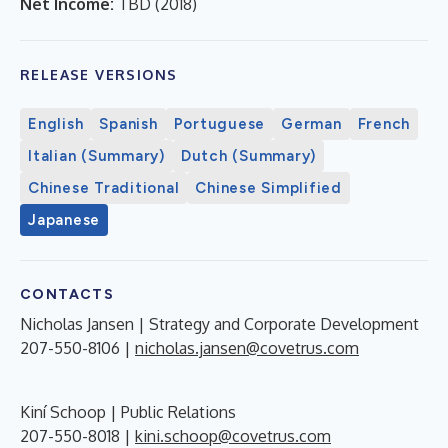
Net Income:
TBD
(
2018
)
RELEASE VERSIONS
English
Spanish
Portuguese
German
French
Italian (Summary)
Dutch (Summary)
Chinese Traditional
Chinese Simplified
Japanese
CONTACTS
Nicholas Jansen | Strategy and Corporate Development
207-550-8106 |
nicholas.jansen@covetrus.com
Kiní Schoop | Public Relations
207-550-8018 |
kini.schoop@covetrus.com