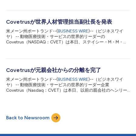
した。 フランスは今後、現行のコヴェトラス、クルーズ、Vi、ロ
ードランナー・ファーマシー、カリブラのブランドを含むコヴェ
トラスの世界的専有ブランドポートフォリオの開発と管理を全社
的にけん引します。当社はフランスの先見の明と専門知識に依拠
Covetrusが世界人材管理担当副社長を発表
して、カテゴリーの開発、戦略的パートナーシップの構築、外部
米メーン州ポートランド--(
BUSINESS WIRE
)--（ビジネスワイ
成長機会の発見に取り組んでいきます。 フランスは、25年以上
ヤ） -- 動物医療技術・サービスの世界的リーダーの
にわたりブランドの開発・管理、マーケティング、販売、事業開
Covetrus（NASDAQ：CVET）は本日、ステイシー・M・M・シ
発、全般管理において培ったリーダーシップと経験をコヴェトラ
ッラが世界人材管理担当副社長として入社したと発表しました。
スに持ち寄ってくれます。 コヴェトラスのマット・マレファン
この新設の役割は、当社の3カ年計画の加速を推進するように考
最高商務責任者（CCO）は、次のように述べています。「私た
えられた戦略的役割です。 シッラは、組織全体に強力な人材プ
ちは、この躍動的な新しい役職にフランスを迎えることを大変う
ールを構築するなど、Covetrusの世界人材戦略を担当します。
れしく思います。フランスは前向きで信頼されるリーダーであ
その役割の一環として、従業員への投資と従業員育成に焦点を当
Covetrusが元親会社からの分離を完了
り、人々とブランドの力を根本的に信じてい...
て、革新的な動きの速い文化の推進を支援します。シッラは、当
米メーン州ポートランド--(
BUSINESS WIRE
)--（ビジネスワイ
社の多様性・包摂活動の主導も担当します。 CovetrusのCHRO
ヤ） -- 動物医療技術・サービスの世界的リーダー企業
のDitte Marstrand Wulfは、次のように述べています。「シッラ
Covetrus（Nasdaq：CVET）は本日、以前の親会社のヘンリー
を世界的幹部チームに迎えられてうれしく思います。従業員は当
シャイン（Nasdaq：HSIC）との72件の移行サービス契約すべて
社の強みであり、当社の将来の成功にとって最も重要な要素で
が終了したと発表しました。最終的な分離は予定より早く、スピ
す。シッラが務める役割は、当社の組織とビジネスの成長と健全
ンオフ完了から2年未満で完了しました。これは当社にとって重
性にとって重要です。当社の高実績文化への貢献と強力な指導力
要な節目となり、当社は3カ年の戦略的計画の次の段階に進む中
に期待したいと思います。」 ステイシー・M・M・シッラは、学
Back to Newsroom
で、事業の協調を拡大することができます。 Covetrusはまた、
習・育成か...
北米商業組織内での統合を行い、顧客とあらゆる製品・能力との
戦略的整合性を強化することを発表しました。新たな構成によ
り、Covetrusの北米商業チームは一つの経営陣の下にまとま