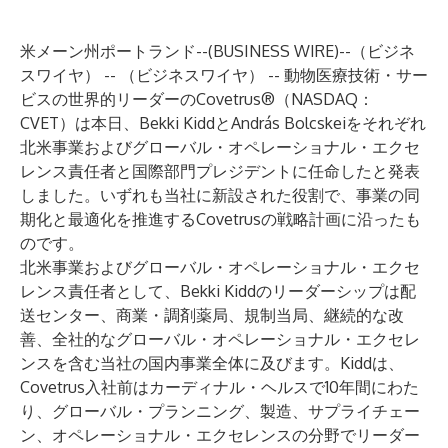
米メーン州ポートランド--(
BUSINESS WIRE
)--
（ビジネ
スワイヤ） -- （ビジネスワイヤ） -- 動物医療技術・サー
ビスの世界的リーダーのCovetrus®（NASDAQ：
CVET）は本日、Bekki KiddとAndrás Bolcskeiをそれぞれ
北米事業およびグローバル・オペレーショナル・エクセ
レンス責任者と国際部門プレジデントに任命したと発表
しました。いずれも当社に新設された役割で、事業の同
期化と最適化を推進するCovetrusの戦略計画に沿ったも
のです。
北米事業およびグローバル・オペレーショナル・エクセ
レンス責任者として、Bekki Kiddのリーダーシップは配
送センター、商業・調剤薬局、規制当局、継続的な改
善、全社的なグローバル・オペレーショナル・エクセレ
ンスを含む当社の国内事業全体に及びます。Kiddは、
Covetrus入社前はカーディナル・ヘルスで10年間にわた
り、グローバル・プランニング、製造、サプライチェー
ン、オペレーショナル・エクセレンスの分野でリーダー