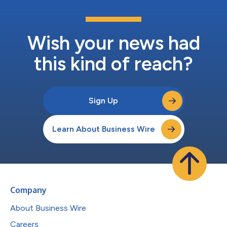
り、顧客管理と顧客事業の支援が最大限に向上します。この変更
により、Covetrusのグローバル・テクノロジー・ソリューショ
ン・チームのリソースが解放され、チームは、新しいソフトウエ
アやeコマースの強化など、当社のテクノロジー・ロードマップ
Wish your news had
の実行に注力し、2021年以降に新たな地域に処方管理を導入で
きるようになりま...
this kind of reach?
Sign Up
Learn About Business Wire
Company
About Business Wire
Careers