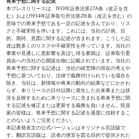
将来予想に関する記述
本プレスリリースは、1933年証券法第27A条（改正を含
む）および1934年証券取引所法第21E条（改正を含む）の
意味での将来予想である一定の記述を含んでおり、リス
クと不確実性を伴います。これには、当社の計画、目
的、期待、意図に関する記述が含まれます。こうした記
述は数多くのリスクや不確実性を伴っています。当社の
事業や見通しに悪影響を及ぼし得る要因は、証券取引委
員会への当社の公開提出物に記載されています。当社の
将来予想に関する記述は、当社の経営陣の現在の考えや
予想に基づいており、法律で義務付けられている場合を
除き、当社は、新情報や将来の動向の結果などにかかわ
らず、本リリースの日付以降に発生した出来事または状
況を反映するために本リリースに含まれる将来予想に関
する記述を修正または更新する義務を負いません。投資
家の皆様は、将来予想に関する記述を過度に信頼するこ
とのないようご注意ください。
本記者発表文の公式バージョンはオリジナル言語版で
す。翻訳言語版は、読者の便宜を図る目的で提供された