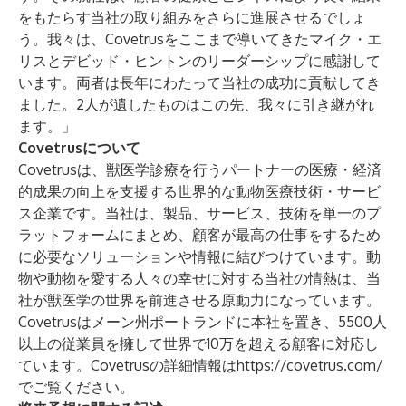
をもたらす当社の取り組みをさらに進展させるでしょ
う。我々は、Covetrusをここまで導いてきたマイク・エ
リスとデビッド・ヒントンのリーダーシップに感謝して
います。両者は長年にわたって当社の成功に貢献してき
ました。2人が遺したものはこの先、我々に引き継がれ
ます。」
Covetrusについて
Covetrusは、獣医学診療を行うパートナーの医療・経済
的成果の向上を支援する世界的な動物医療技術・サービ
ス企業です。当社は、製品、サービス、技術を単一のプ
ラットフォームにまとめ、顧客が最高の仕事をするため
に必要なソリューションや情報に結びつけています。動
物や動物を愛する人々の幸せに対する当社の情熱は、当
社が獣医学の世界を前進させる原動力になっています。
Covetrusはメーン州ポートランドに本社を置き、5500人
以上の従業員を擁して世界で10万を超える顧客に対応し
ています。Covetrusの詳細情報は
https://covetrus.com/
でご覧ください。