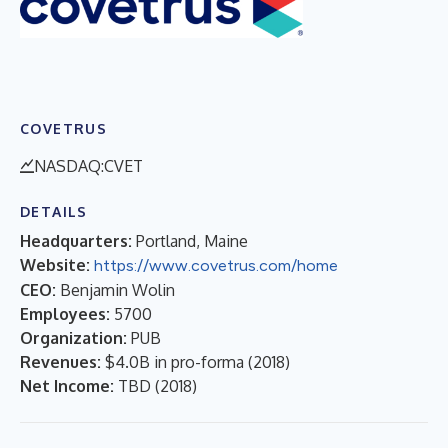
COVETRUS
NASDAQ:CVET
DETAILS
Headquarters:
Portland, Maine
Website:
https://www.covetrus.com/home
CEO:
Benjamin Wolin
Employees:
5700
Organization:
PUB
Revenues:
$4.0B in pro-forma
(
2018
)
Net Income:
TBD
(
2018
)