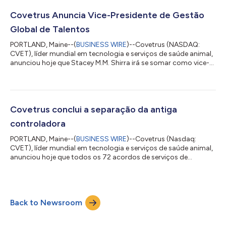
atuais marcas Covetrus, Kruuse, Vi, Roadrunner Pharmacy e
Calibra. A empresa irá contar com sua visão e experiência para
Covetrus Anuncia Vice-Presidente de Gestão
desenvolver categorias, formar par...
Global de Talentos
PORTLAND, Maine--(
BUSINESS WIRE
)--Covetrus (NASDAQ:
CVET), líder mundial em tecnologia e serviços de saúde animal,
anunciou hoje que Stacey M.M. Shirra irá se somar como vice-
presidente de gestão global de talentos. A função recém-
criada é um cargo estratégico concebido para impulsionar a
empresa em seu plano trienal. Shirra será responsável pela
estratégia global de talentos da Covetrus, incluindo a criação
de um sólido banco de talentos em toda a organização. Como
Covetrus conclui a separação da antiga
parte de sua função, ela vis...
controladora
PORTLAND, Maine--(
BUSINESS WIRE
)--Covetrus (Nasdaq:
CVET), líder mundial em tecnologia e serviços de saúde animal,
anunciou hoje que todos os 72 acordos de serviços de
transição com Henry Schein, Inc. (Nasdaq: HSIC), sua antiga
empresa controladora, já foram concluídos. A saída final, que
foi concluída antes do previsto e durou menos de dois anos
após a conclusão de sua cisão, representa um marco
Back to Newsroom
significativo que permitirá à empresa coordenar ainda mais
seus negócios à medida que a empresa ava...