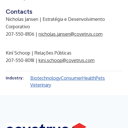
Contacts
Nicholas Jansen | Estratégia e Desenvolvimento
Corporativo
207-550-8106 |
nicholas.jansen@covetrus.com
Kiní Schoop | Relações Públicas
207-550-8018 |
kini.schoop@covetrus.com
Biotechnology
Consumer
Health
Pets
Industry:
Veterinary