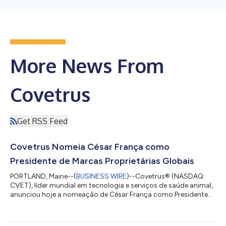
More News From
Covetrus
Get RSS Feed
Covetrus Nomeia César França como
Presidente de Marcas Proprietárias Globais
PORTLAND, Maine--(
BUSINESS WIRE
)--Covetrus® (NASDAQ:
CVET), líder mundial em tecnologia e serviços de saúde animal,
anunciou hoje a nomeação de César França como Presidente
de Marcas Proprietárias Globais. França irá liderar o
desenvolvimento e a gestão em toda a empresa do portfólio
de marcas proprietárias mundiais da Covetrus, incluindo as