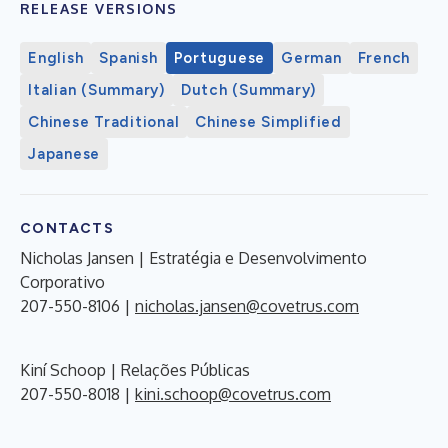
RELEASE VERSIONS
English
Spanish
Portuguese
German
French
Italian (Summary)
Dutch (Summary)
Chinese Traditional
Chinese Simplified
Japanese
CONTACTS
Nicholas Jansen | Estratégia e Desenvolvimento
Corporativo
207-550-8106 |
nicholas.jansen@covetrus.com
Kiní Schoop | Relações Públicas
207-550-8018 |
kini.schoop@covetrus.com