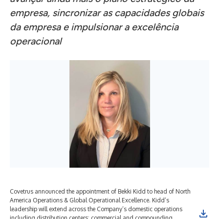
empresa, sincronizar as capacidades globais
da empresa e impulsionar a excelência
operacional
Covetrus announced the appointment of Bekki Kidd to head of North
Cov
America Operations & Global Operational Excellence. Kidd’s
of 
leadership will extend across the Company’s domestic operations
out
including distribution centers; commercial and compounding
wit