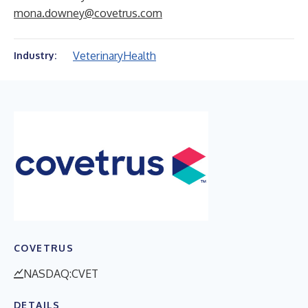
mona.downey@covetrus.com
Veterinary
Health
Industry:
COVETRUS
NASDAQ:CVET
DETAILS