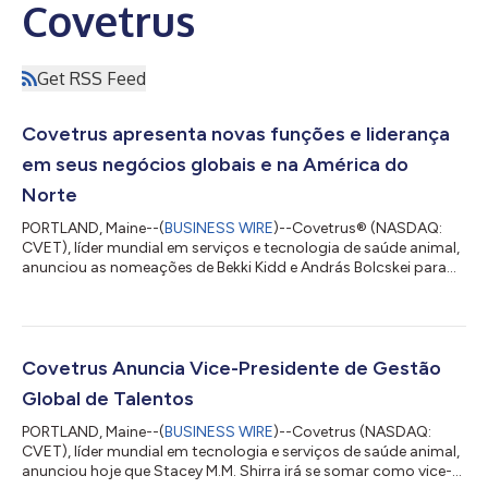
Covetrus
Get RSS Feed
Covetrus apresenta novas funções e liderança
em seus negócios globais e na América do
Norte
PORTLAND, Maine--(
BUSINESS WIRE
)--Covetrus® (NASDAQ:
CVET), líder mundial em serviços e tecnologia de saúde animal,
anunciou as nomeações de Bekki Kidd e András Bolcskei para
os cargos de chefe de operações da América do Norte e
Excelência Operacional Global e presidente internacional,
respectivamente. Ambas as funções são novas para a empresa
e estão alinhadas com o plano estratégico da Covetrus para
impulsionar a sincronização e otimização do negócio. Como
Covetrus Anuncia Vice-Presidente de Gestão
chefe de operações da América do Nor...
Global de Talentos
PORTLAND, Maine--(
BUSINESS WIRE
)--Covetrus (NASDAQ:
CVET), líder mundial em tecnologia e serviços de saúde animal,
anunciou hoje que Stacey M.M. Shirra irá se somar como vice-