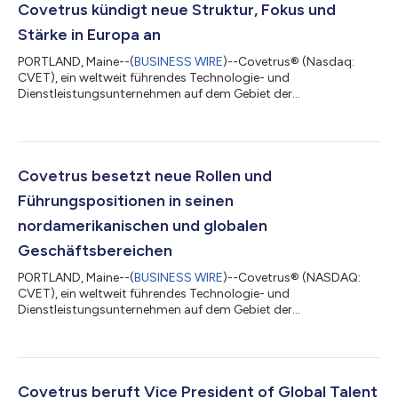
Covetrus kündigt neue Struktur, Fokus und
Stärke in Europa an
PORTLAND, Maine--(
BUSINESS WIRE
)--Covetrus® (Nasdaq:
CVET), ein weltweit führendes Technologie- und
Dienstleistungsunternehmen auf dem Gebiet der
Tiergesundheit, kündigte heute eine neue Organisationsstruktur
in Nord- und Mitteleuropa an. Zu den wichtigsten Änderungen
gehören der Aufbau eines neuen Führungsteams für den Bereich
International sowie eine gezielte Fokussierung innerhalb des
britischen und deutschen Geschäfts. Die Neuausrichtung der
Covetrus besetzt neue Rollen und
beiden Landesgesellschaften soll die betriebliche...
Führungspositionen in seinen
nordamerikanischen und globalen
Geschäftsbereichen
PORTLAND, Maine--(
BUSINESS WIRE
)--Covetrus® (NASDAQ:
CVET), ein weltweit führendes Technologie- und
Dienstleistungsunternehmen auf dem Gebiet der
Tiergesundheit, gab jetzt die Berufung von Bekki Kidd und
András Bolcskei in die Positionen "Head of North America
Operations & Global Operational Excellence" bzw. "President of
International" bekannt. Beide Verantwortungsbereiche sind neu
für das Unternehmen und fügen sich in den strategischen Plan
Covetrus beruft Vice President of Global Talent