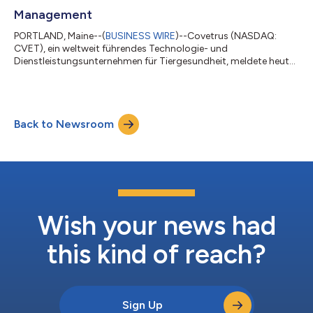
von Covetrus ein, die Synchronisierung und Optim...
Management
PORTLAND, Maine--(
BUSINESS WIRE
)--Covetrus (NASDAQ:
CVET), ein weltweit führendes Technologie- und
Dienstleistungsunternehmen für Tiergesundheit, meldete heute
die Berufung von Stacey M.M. Shirra zum Vice President of
Global Talent Management. Die neu geschaffene Position erfüllt
eine strategische Funktion zur beschleunigten Umsetzung des
Dreijahresplans des Unternehmens. Shirra verantwortet die
Back to Newsroom
weltweite Talentstrategie von Covetrus wie den Aufbau eines
starken Talentpools im gesamten Unterneh...
Wish your news had
this kind of reach?
Sign Up