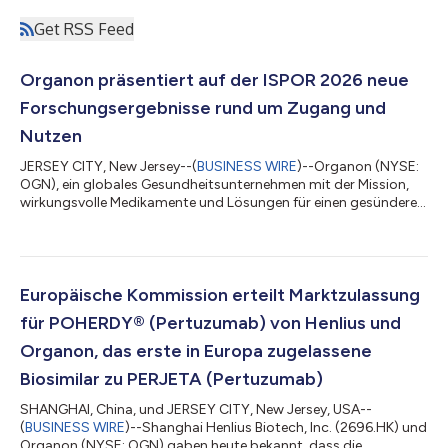
Get RSS Feed
Organon präsentiert auf der ISPOR 2026 neue
Forschungsergebnisse rund um Zugang und
Nutzen
JERSEY CITY, New Jersey--(
BUSINESS WIRE
)--Organon (NYSE:
OGN), ein globales Gesundheitsunternehmen mit der Mission,
wirkungsvolle Medikamente und Lösungen für einen gesünderen
Alltag bereitzustellen, wird auf der führenden internationalen
wissenschaftlichen Konferenz ISPOR 2026, die von der
International Society for Pharmacoeconomics and Outcomes
Research ausgerichtet wird, Daten zu den Themen
Frauengesundheit, Biosimilars, Dermatologie und Neurologie
Europäische Kommission erteilt Marktzulassung
vorstellen. Die Konferenz mit Schwerpunkt a...
für POHERDY® (Pertuzumab) von Henlius und
Organon, das erste in Europa zugelassene
Biosimilar zu PERJETA (Pertuzumab)
SHANGHAI, China, und JERSEY CITY, New Jersey, USA--
(
BUSINESS WIRE
)--Shanghai Henlius Biotech, Inc. (2696.HK) und
Organon (NYSE: OGN) gaben heute bekannt, dass die