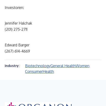
Investoren:
Jennifer Halchak
(201) 275-2711
Edward Barger
(267) 614-4669
Biotechnology
General Health
Women
Industry:
Consumer
Health