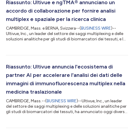
Riassunto: Ultivue e ngTMA® annunciano un
accordo di collaborazione per fornire analisi
multiplex e spaziale per la ricerca clinica
CAMBRIDGE, Mass. e BERNA, Svizzera--(
BUSINESS WIRE
)--
Ultivue, Inc., un leader del settore dei saggi multiplexing e delle
soluzioni analitiche per gli studi di biomarcatori dei tessuti, e la
piattaforma Translational Research Unit (TRU) dell'Università di
Berna, che sviluppa nuovi flussi di lavoro per la costruzione di
microarray tissutali (ngTMA®), annunciano un accordo
collaborativo per promuovere saggi di immunofluorescenza
multiplex (mIF) e l'utilizzo di TMA di prossima generazione per
Riassunto: Ultivue annuncia l'ecosistema di
avvia...
partner AI per accelerare l'analisi dei dati delle
immagini di immunofluorescenza multiplex nella
medicina traslazionale
CAMBRIDGE, Mass.--(
BUSINESS WIRE
)--Ultivue, Inc., un leader
del settore dei saggi multiplexing e delle soluzioni analitiche per
gli studi di biomarcatori dei tessuti, ha annunciato oggi diverse
collaborazioni per soluzioni di fenomica spaziale potenziate
dall'intelligenza artificiale per gruppi di ricerca traslazionale e
biofarmaceutici. Ultivue sviluppa flussi di lavoro unici da
utilizzare sia nell'imaging di immunofluorescenza multiplex