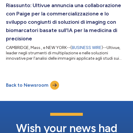
(mIF) sia nella fenomica spaziale. La sua esclusiva tecn...
Riassunto: Ultivue annuncia una collaborazione
con Paige per la commercializzazione e lo
sviluppo congiunti di soluzioni di imaging con
biomarcatori basate sull'IA per la medicina di
precisione
CAMBRIDGE, Mass., e NEW YORK--(
BUSINESS WIRE
)--Ultivue,
leader negli strumenti di multiplazione e nelle soluzioni
innovative per l'analisi delle immagini applicate agli studi sui
biomarcatori tissutali, e Paige, leader globale nel software
diagnostico basato sull'IA per la patologia, oggi annunciano un
partenariato per lo sviluppo e la commercializzazione congiunti
di capacità di multiplazione spaziale per
Back to Newsroom
l'immunofenotipizzazione basate sull'IA, destinate ai clienti del
comparto farmaceutico e...
Wish your news had