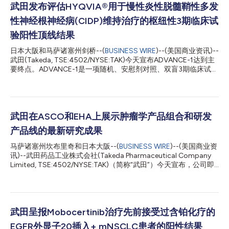
武田发布评估HYQVIA®用于慢性炎性脱髓鞘性多发
性神经根神经病(CIDP)维持治疗的枢纽性3期临床试
验阳性顶线结果
日本大阪和马萨诸塞州剑桥--(
BUSINESS WIRE
)--(美国商业资讯)--
武田(Takeda, TSE:4502/NYSE:TAK)今天宣布ADVANCE-1达到主
要终点。ADVANCE-1是一项随机、安慰剂对照、双盲3期临床试
验，评估HYQVIA®[免疫球蛋白输注液10%（人类）暨重组人类透
明质酸酶]用于慢性炎性脱髓鞘性多发性神经根神经病(CIDP)的维持
治疗。顶线数据显示，HYQVIA维持治疗可减少CIDP的神经肌肉残
疾及损伤的复发，为其作为促进性皮下免疫球蛋白(fSCIG)解决方
案的潜力提供了数据支持。该解决方案或可允许众多CIDP患者每月
武田在ASCO和EHA上展示肿瘤学产品组合和研发
输注一次。ADVANCE-1的分析正在进行中，公司预计在即将召开
产品线的最新研究成果
的医学论坛上披露更多数据。 枢纽性ADVANCE-1临床试验评估
HYQVIA在132例成人CIDP患者中的有效性、安全性和耐受性。这
马萨诸塞州坎布里奇和日本大阪--(
BUSINESS WIRE
)--(美国商业资
些患者在输注前接受静脉内免疫球蛋白(IVIG)治疗稳定给药方案至
讯)--武田药品工业株式会社(Takeda Pharmaceutical Company
少3个月。主要终点分析显示，按《炎性神经病病因和治疗量表》
Limited, TSE:4502/NYSE:TAK)（简称“武田”）今天宣布，公司即
(INCAT)，HYQVIA剂量和给药间隔与该患者既往IVIG相同时，其
将在今春举行的两次科学大会上公布数据，分别是6月3日至7日在
CIDP复发率低于安慰剂[分别为9.7%和31....
伊利诺斯州芝加哥举行的第58届美国临床肿瘤学会年会(ASCO)和
6月9日至12日在奥地利维也纳举行的第30届欧洲血液学协会会议
(EHA)。武田在肿瘤学方面的最新研究侧重于加强和改善病人护
理，同时为治疗方法有限的病人探索新方法。 武田公布的数据涉
武田呈报Mobocertinib治疗先前接受过含铂化疗的
及一系列癌症，包括淋巴瘤、白血病、多发性骨髓瘤和非小细胞肺
EGFR外显子20插入+ mNSCLC患者的阳性结果