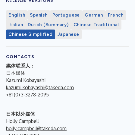
RELEASE VERSIONS
English
Spanish
Portuguese
German
French
Italian
Dutch (Summary)
Chinese Traditional
Chinese Simplified
Japanese
CONTACTS
媒体联系人：
日本媒体
Kazumi Kobayashi
kazumi.kobayashi@takeda.com
+81 (0) 3-3278-2095
日本以外媒体
Holly Campbell
holly.campbell@takeda.com