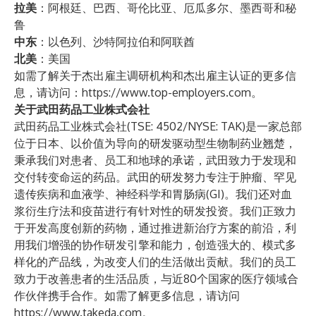
拉美
：阿根廷、巴西、哥伦比亚、厄瓜多尔、墨西哥和秘
鲁
中东
：以色列、沙特阿拉伯和阿联酋
北美
：美国
如需了解关于杰出雇主调研机构和杰出雇主认证的更多信
息，请访问：
https://www.top-employers.com
。
关于武田药品工业株式会社
武田药品工业株式会社(
TSE: 4502/NYSE: TAK
)是一家总部
位于日本、以价值为导向的研发驱动型生物制药业翘楚，
秉承我们对患者、员工和地球的承诺，武田致力于发现和
交付转变命运的药品。武田的研发努力专注于肿瘤、罕见
遗传疾病和血液学、神经科学和胃肠病(GI)。我们还对血
浆衍生疗法和疫苗进行有针对性的研发投资。我们正致力
于开发高度创新的药物，通过推进新治疗方案的前沿，利
用我们增强的协作研发引擎和能力，创造强大的、模式多
样化的产品线，为改变人们的生活做出贡献。我们的员工
致力于改善患者的生活品质，与近80个国家的医疗领域合
作伙伴携手合作。如需了解更多信息，请访问
https://www.takeda.com
。