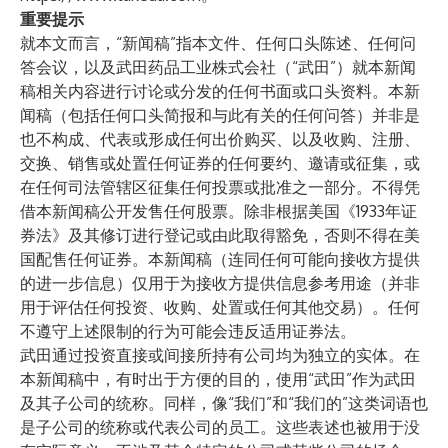
重要提示
就本文而言，“新闻稿”指本文件、任何口头陈述、任何问
答会议，以及武田药品工业株式会社（“武田”）就本新闻
稿相关内容进行讨论或分发的任何书面或口头资料。本新
闻稿（包括任何口头简报和与此有关的任何问答）并非是
也不构成、代表或形成任何出价购买、以及收购、注册、
交换、销售或处置任何证券的任何要约、邀请或征集，或
在任何司法管辖区征集任何投票或批准之一部分。不得凭
借本新闻稿公开发售任何股票。除非根据美国《1933年证
券法》及其修订进行登记或由此取得豁免，否则不得在美
国配售任何证券。本新闻稿（连同任何可能向接收方提供
的进一步信息）仅用于为接收方提供信息参考用途（并非
用于评估任何投资、收购、处置或任何其他交易）。任何
不遵守上述限制的行为可能会违反适用证券法。
武田通过投资直接或间接所持有公司均为独立的实体。在
本新闻稿中，有时出于方便的目的，使用“武田”作为武田
及其子公司的统称。同样，像“我们”和“我们的”这类词语也
是子公司的统称或代表公司的员工。这些表述也被用于没