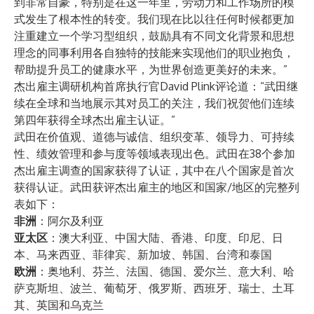
到非常自豪，特别是在这一年里，劳动力和工作场所的模
式发生了根本性的转变。我们现在比以往任何时候都更加
注重建立一个学习型组织，鼓励具有不同文化背景和思想
理念的同事利用各自独特的技能来实现他们的职业抱负，
帮助提升员工的健康水平，为世界创造更美好的未来。”
杰出雇主调研机构首席执行官David Plink评论道：“武田继
续在全球和当地展示其对员工的关注，我们祝贺他们连续
第四年获得全球杰出雇主认证。”
武田在价值观、道德与诚信、组织变革、领导力、可持续
性、绩效管理和参与度等领域表现出色。武田在38个参加
杰出雇主调查的国家获得了认证，其中在八个国家是首次
获得认证。武田获评杰出雇主的地区和国家/地区的完整列
表如下：
非洲
：阿尔及利亚
亚太区
：澳大利亚、中国大陆、香港、印度、印尼、日
本、马来西亚、菲律宾、新加坡、韩国、台湾和泰国
欧洲
：奥地利、芬兰、法国、德国、爱尔兰、意大利、哈
萨克斯坦、波兰、葡萄牙、俄罗斯、西班牙、瑞士、土耳
其、英国和乌克兰