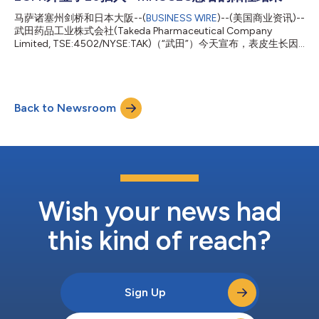
癌，以及针对利用先天免疫系统的研究性疗法的早期见解。 武田
肿瘤细胞疗法和治疗领域部门负责人Christopher Arendt博士表
马萨诸塞州剑桥和日本大阪--(
BUSINESS WIRE
)--(美国商业资讯)--
示：“我们即将在今年春季的医学大会上公布的数据彰显出我们追
武田药品工业株式会社(Takeda Pharmaceutical Company
求战胜癌症的目标，以及我们有能力与合作伙伴合作，以进一步提
Limited, TSE:4502/NYSE:TAK)（“武田”）今天宣布，表皮生长因
高研究能力。除了分享与目前已批准疗法相关的数据外，我们还将
子受体(EGFR)外显子20插入+转移性非小细胞肺癌(mNSCLC)经治
介绍公司先天免疫临床项目中的早期发现——其中许多项目正在
患者口服mobocertinib (TAK-788)的1/2期试验的新数据将于新加
探索新的作用机制。我...
坡时间1月29日（周五）在国际肺癌研究学会(IASLC) 2020年世界
肺癌大会(WCLC)最新研究分会场进行口述呈报。 Dana-Farber癌
Back to Newsroom
症研究所Pasi A. Jänne, M.D., Ph.D.表示：“结果表明，
mobocertinib在先前接受含铂治疗的EGFR外显子20插入+
mNSCLC患者中展示出有临床意义的缓解，且缓解持久。上述数
据具有前景，进一步证明口服mobocertinib有望用于治疗EGFR外
显子20插入+ mNSCLC患者，此类患者急需靶向治疗选择。” 在分
析先前接受含铂治疗的患者时，纳入伴EGFR外显子20插入+
mNSCLC的患者，这些患者先前在1/2...
Wish your news had
this kind of reach?
Sign Up