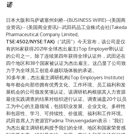
诺
日本大阪和马萨诸塞州剑桥--(
BUSINESS WIRE
)--
(美国商
业资讯)-- (美国商业资讯)--
武田药品工业株式会社
(Takeda
Pharmaceutical Company Limited,
TSE:4502/NYSE:TAK
)
（“武田”）今天宣布，该公司是仅
有的16家获得2021年全球杰出雇主(Top Employer®)认证
的公司之一。除了连续第四年获得全球认证外，武田还在
四个地区和38个国家被认证为杰出雇主。这凸显了公司致
力于为全球员工创造卓越职场体验的承诺。
30多年来，杰出雇主调研机构(Top Employers Institute)
每年都会向那些拥有优秀文化、工作环境、员工福利和发
展机会的公司颁发奖项认证。该调研机构根据其人力资源
最佳实践调查的结果对组织进行认证。调查涵盖20个以员
工为中心的主题领域，包括职业发展、企业文化、多样性
和包容性、学习、可持续性、价值观、福利和工作环境。
武田首席人力资源官Padma Thiruvengadam表示：“我们
为杰出雇主调研机构授予我们的全球、地区和国家荣誉感