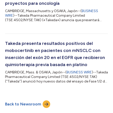
proyectos para oncología
CAMBRIDGE, Massachusetts y OSAKA, Japón--(
BUSINESS
WIRE
)--Takeda Pharmaceutical Company Limited
(TSE:4502/NYSE:TAK) («Takeda») anuncia que presentará
datos en dos de los próximos congresos científicos de esta
primavera: la 58.a Reunión Anual de la Sociedad Americana de
Oncología Clínica (ASCO), del 3 al 7 de junio en Chicago
(Illinois), y el 30.o Congreso de la Asociación Europea de
Hematología (EHA), del 9 al 12 de junio en Viena, Austria. Las
Takeda presenta resultados positivos del
investigaciones más recientes de Takeda en el camp...
mobocertinib en pacientes con mNSCLC con
inserción del exón 20 en el EGFR que recibieron
quimioterapia previa basada en platino
CAMBRIDGE, Mass. & OSAKA, Japón--(
BUSINESS WIRE
)--Takeda
Pharmaceutical Company Limited (TSE:4502/NYSE:TAK)
(“Takeda”) anunció hoy nuevos datos del ensayo de Fase 1/2 del
mobocertinib (TAK-788) administrado por vía oral en
pacientes con cáncer de pulmón no microcítico metastásico
(mNSCLC) con inserción del exón 20 en el receptor del factor
de crecimiento epidérmico (EGFR) con tratamiento previo, que
Back to Newsroom
se presentarán como sesión oral de última hora en la
Conferencia Mundial sobre el Cáncer de Pulm...