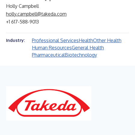
Holly Campbell
holly.campbell@takeda.com
+1 617-588-9013
Professional Services
Health
Other Health
Industry:
Human Resources
General Health
Pharmaceutical
Biotechnology