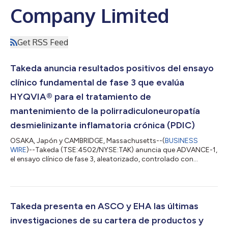
Company Limited
Get RSS Feed
Takeda anuncia resultados positivos del ensayo
clínico fundamental de fase 3 que evalúa
HYQVIA® para el tratamiento de
mantenimiento de la polirradiculoneuropatía
desmielinizante inflamatoria crónica (PDIC)
OSAKA, Japón y CAMBRIDGE, Massachusetts--(
BUSINESS
WIRE
)--Takeda (TSE:4502/NYSE:TAK) anuncia que ADVANCE-1,
el ensayo clínico de fase 3, aleatorizado, controlado con
placebo y con doble enmascaramiento, que evalúa HYQVIA®
[perfusión de inmunoglobulina al 10 % (humana) con
hialuronidasa humana recombinante] para el tratamiento de
mantenimiento de la polirradiculoneuropatía desmielinizante
inflamatoria crónica (PDIC), ha alcanzado su criterio de
Takeda presenta en ASCO y EHA las últimas
valoración principal. Los datos iniciales muestran...
investigaciones de su cartera de productos y