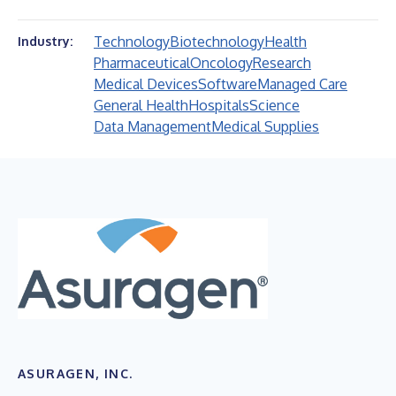
Technology
Biotechnology
Health
Industry:
Pharmaceutical
Oncology
Research
Medical Devices
Software
Managed Care
General Health
Hospitals
Science
Data Management
Medical Supplies
ASURAGEN, INC.