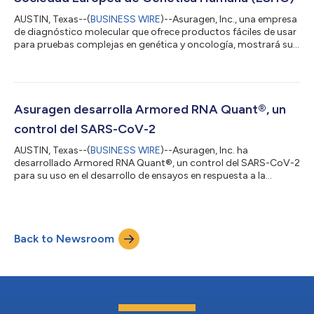
AUSTIN, Texas--(
BUSINESS WIRE
)--Asuragen, Inc., una empresa
de diagnóstico molecular que ofrece productos fáciles de usar
para pruebas complejas en genética y oncología, mostrará sus
últimos desarrollos de productos a través de una retransmisión
por satélite en directo y presentaciones de pósteres científicos
en el próximo Congreso virtual europeo de genética humana
ESHG 2020.2, que tendrá lugar del 6 al 9 de junio. El evento
anual se ha trasladado a una plataforma virtual en línea debido
Asuragen desarrolla Armored RNA Quant®, un
a la...
control del SARS-CoV-2
AUSTIN, Texas--(
BUSINESS WIRE
)--Asuragen, Inc. ha
desarrollado Armored RNA Quant®, un control del SARS-CoV-2
para su uso en el desarrollo de ensayos en respuesta a la
pandemia del COVID-19. La tecnología patentada Armored
RNA Quant de Asuragen se ha incluido en los ensayos
aprobados por la FDA durante más de 20 años y es el criterio
de referencia de estándares fiables y trazables para su uso con
Back to Newsroom
ensayos moleculares desarrollados para la cuantificación de
virus. La naturaleza generalizada y agre...