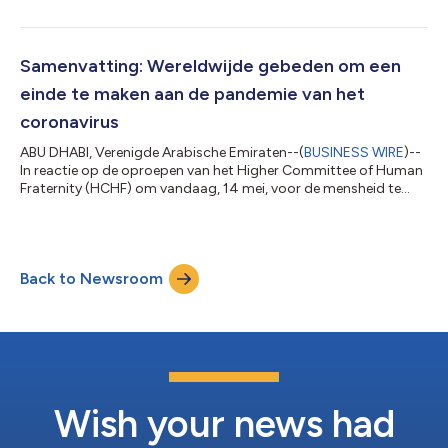
om God te smeken om een einde aan de COVID -19 pandemie te
maken en om wetenschappers en onderzoekers te helpen zo
snel mogelijk een vaccin tegen de ziekte te vinden. Dit kwam als
reactie op de humanitaire oproep van het Higher Committee of
Samenvatting: Wereldwijde gebeden om een
Human Fraternity (HCHF)...
einde te maken aan de pandemie van het
coronavirus
ABU DHABI, Verenigde Arabische Emiraten--(
BUSINESS WIRE
)--
In reactie op de oproepen van het Higher Committee of Human
Fraternity (HCHF) om vandaag, 14 mei, voor de mensheid te
bidden, stonden mensen van alle rassen, kleuren, etnische
groepen en nationaliteiten samen in een ongekende staat
evenement om te bidden en God te smeken om een einde te
maken aan de COVID-19-pandemie, en om wetenschappers te
Back to Newsroom
begeleiden en te inspireren om een vaccin te vinden. Vanaf het
allereerste moment dat de HCHF haa...
Wish your news had