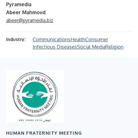
Pyramedia
Abeer Mahmoud
abeer@pyramedia.biz
Communications
Health
Consumer
Industry:
Infectious Diseases
Social Media
Religion
HUMAN FRATERNITY MEETING