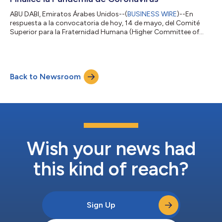
ABU DABI, Emiratos Árabes Unidos--(
BUSINESS WIRE
)--En
respuesta a la convocatoria de hoy, 14 de mayo, del Comité
Superior para la Fraternidad Humana (Higher Committee of
Human Fraternity, HCHF) para orar por la humanidad, personas
de todas las razas, todos los colores, todas las etnias y todas
las nacionalidades se unieron en un evento sin precedentes para
rezar y suplicarle a Dios por el fin de la pandemia de COVID-19, y
Back to Newsroom
para que Él guíe e inspire a los científicos, a fin de que
encuentren una...
Wish your news had
this kind of reach?
Sign Up