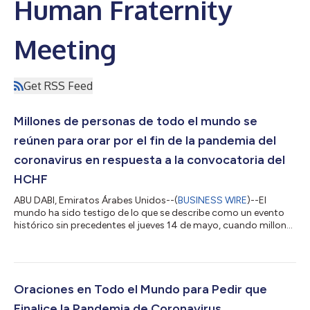
Human Fraternity
Meeting
Get RSS Feed
Millones de personas de todo el mundo se
reúnen para orar por el fin de la pandemia del
coronavirus en respuesta a la convocatoria del
HCHF
ABU DABI, Emiratos Árabes Unidos--(
BUSINESS WIRE
)--El
mundo ha sido testigo de lo que se describe como un evento
histórico sin precedentes el jueves 14 de mayo, cuando millones
de personas de todo el planeta se reunieron para suplicarle a
Dios por el fin de la pandemia de la COVID-19 y pedirle ayuda
para que los científicos e investigadores encuentren
rápidamente una vacuna contra la enfermedad. Esto fue en
respuesta a la convocatoria a la humanidad que hizo el Comité
Oraciones en Todo el Mundo para Pedir que
Superior para la Fraternid...
Finalice la Pandemia de Coronavirus