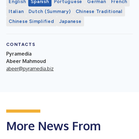
English
Spanish
Portuguese
German
French
Italian
Dutch (Summary)
Chinese Traditional
Chinese Simplified
Japanese
CONTACTS
Pyramedia
Abeer Mahmoud
abeer@pyramedia.biz
More News From