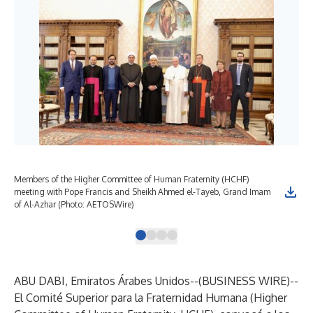
Members of the Higher Committee of Human Fraternity (HCHF)
She
meeting with Pope Francis ‎and Sheikh Ahmed el-Tayeb, Grand Imam
Pop
of Al-Azhar (Photo: AETOSWire)
ABU DABI, Emiratos Árabes Unidos--(
BUSINESS WIRE
)--
El Comité Superior para la Fraternidad Humana (Higher