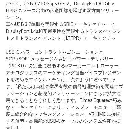
USB-C、USB 3.2 10 Gbps Gen2、DisplayPort 8.1 Gbps
HBR3のソース出力の伝送距離を延ばす双方向ソリュー
ション。
真のUSB 3.2準拠を実現するSRISアーキテクチャーと、
DisplayPort 1.4a相互運用性を実現するトランスペアレン
ト／非トランスペアレント（LTTPR）アーキテクチャ
ー。
USB-C パワーコントラクトネゴシエーションと
SOP`/SOP``メッセージをさばくパワー・デリバリー
（PD 3.0）の完全に機能するeマーカーコントローラー。
アナロジックスのマーケティング担当バイスプレジデン
トを務めるマイケル・チンは、次のように述べていま
す。｢私たちは当社の業界有数の信号処理技術を関連アプ
リケーションと基礎的アプリケーションにさらに拡大適
用できることをうれしく思います。Times Squareの巧み
なアーキテクチャーにより、ディスプレーモニター、高
度に総合的なドッキングステーション、VR HMDに接続
する薄型・高機能のUSB-Cケーブルのシステム性能が拡
大します。｣