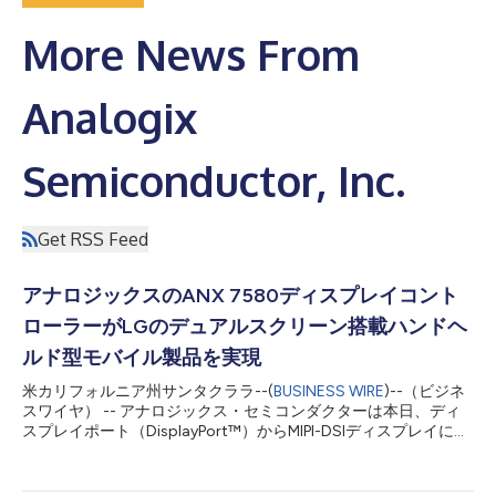
More News From
Analogix
Semiconductor, Inc.
Get RSS Feed
アナロジックスのANX 7580ディスプレイコント
ローラーがLGのデュアルスクリーン搭載ハンドヘ
ルド型モバイル製品を実現
米カリフォルニア州サンタクララ--(
BUSINESS WIRE
)--（ビジネ
スワイヤ） -- アナロジックス・セミコンダクターは本日、ディ
スプレイポート（DisplayPort™）からMIPI-DSIディスプレイに変
換するスリムポート（SlimPort®）ANX7580コントローラーが
既に複数のデバイスに実装されていることを発表しました。その
最新の事例では、LG V60 ThinQ、デュアルスクリーン、さまざ