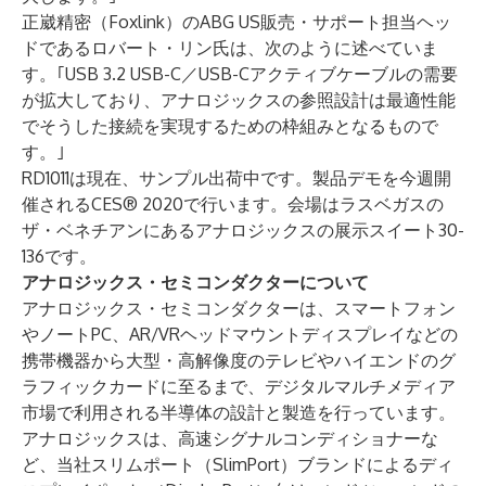
正崴精密（Foxlink）のABG US販売・サポート担当ヘッ
ドであるロバート・リン氏は、次のように述べていま
す。｢USB 3.2 USB-C／USB-Cアクティブケーブルの需要
が拡大しており、アナロジックスの参照設計は最適性能
でそうした接続を実現するための枠組みとなるもので
す。｣
RD1011は現在、サンプル出荷中です。製品デモを今週開
催されるCES® 2020で行います。会場はラスベガスの
ザ・ベネチアンにあるアナロジックスの展示スイート30-
136です。
アナロジックス・セミコンダクターについて
アナロジックス・セミコンダクターは、スマートフォン
やノートPC、AR/VRヘッドマウントディスプレイなどの
携帯機器から大型・高解像度のテレビやハイエンドのグ
ラフィックカードに至るまで、デジタルマルチメディア
市場で利用される半導体の設計と製造を行っています。
アナロジックスは、高速シグナルコンディショナーな
ど、当社スリムポート（SlimPort）ブランドによるディ