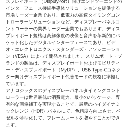
スプレイポート （DisplayPort）向けエンドツーエンドの
インターフェース接続半導体ソリューションを提供する
市場リーダー企業であり、低電力の高速タイミングコン
トローラーソリューションなど、ディスプレーパネルコ
ントローラーの業界リーダー企業でもあります。ディス
プレイポート規格は高解像度の映像と音声を革新的にパ
ケット化したデジタルインターフェースであり、ビデ
オ・エレクトロニクス・スタンダーズ・アソシエーショ
ン（VESA）によって開発されました。スリムポート・ブ
ランドの製品は、ディスプレイポートおよびモビリティ
ー・ディスプレイポート（MyDP）、USB Type-Cコネク
ター向けディスプレイポート代替モードの規格に準拠し
ています。
アナロジックスのディスプレーパネルタイミングコント
ローラーは世界最低の消費電力、最小のパッケージ、専
有的な画像補正を実現することで、最新のハイダイナミ
ックレンジ（HDR）パネルにて、色精度を向上させ、ベ
ゼルを薄型化して、フレームレートを増やすことができ
ます。