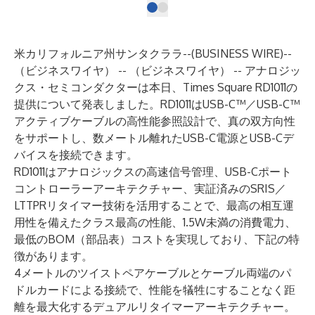
米カリフォルニア州サンタクララ--(
BUSINESS WIRE
)--
（ビジネスワイヤ） -- （ビジネスワイヤ） --
アナロジッ
クス・セミコンダクター
は本日、Times Square
RD1011
の
提供について発表しました。RD1011はUSB-C™／USB-C™
アクティブケーブルの高性能参照設計で、真の双方向性
をサポートし、数メートル離れたUSB-C電源とUSB-Cデ
バイスを接続できます。
RD1011はアナロジックスの高速信号管理、USB-Cポート
コントローラーアーキテクチャー、実証済みのSRIS／
LTTPRリタイマー技術を活用することで、最高の相互運
用性を備えたクラス最高の性能、1.5W未満の消費電力、
最低のBOM（部品表）コストを実現しており、下記の特
徴があります。
4メートルのツイストペアケーブルとケーブル両端のパ
ドルカードによる接続で、性能を犠牲にすることなく距
離を最大化するデュアルリタイマーアーキテクチャー。