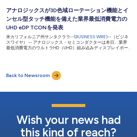
まなハンドヘルド型PCゲームデバイスに搭載されています。
ANX7580は、単一パネルに4レーンのディスプレイポート1.4入
アナロジックスが3D色域ローテーション機能とイ
力と4つのMIPIレーンを備え、組み込みまたは単体のグラフィッ
ンセル型タッチ機能を備えた業界最低消費電力の
クスプロセッサ（GPU）、および最新のデュアルクラムシェルデ
ィスプレイで使用されているMIPIディスプレイに接続されます。
UHD eDP TCONを発表
このような製品では、次のようなANX7580の主な特徴が生かさ
米カリフォルニア州サンタクララ--(
BUSINESS WIRE
)--（ビジネ
れています。 ディスプレイポート（DisplayPort）および組み込
スワイヤ） -- アナロジックス・セミコンダクターは本日、業界
みディスプレイポート（eDP）に対応 ARM、x86、その他のコン
最低消費電力のウルトラHD（UHD）組み込みディスプレイポー
ピューティング・アーキテクチャーをサポート 映像コンテンツ
ト （DisplayPort™）1.4b（eDP）タイミングコントローラー
保護やHi-Fiオーデ...
（TCON）となるANX2187を発表しました。ANX2187は画像表
示解像度が最大3840x2400のノートブック向けに、光学分野で
唯一の3D色域ローテーション機能、パネルセルフリフレッシュ
Back to Newsroom
（PSR）と選択的更新（PSR2）、VESA DisplayHDR™ 1000対応
機能、インセル型タッチ機能（指およびアクティブスタイラス）
を備えています。 ANX2187は光学分野で3D色域ローテーション
機能を内蔵した唯一のノートブック向けTCONで、これにより異
種ディスプレーパネル間のカラーマッチング問題に加え、低ブル
ーライトディスプレーの課題（その他の色の色精度は維持）を解
決するとともに、いずれも色変換が必要なスタンダードダイナミ
ックレンジ（SDR）とハイダイナミックレンジ（HDR）という課
Wish your news had
題に対処できます。 同時に、AN...
this kind of reach?