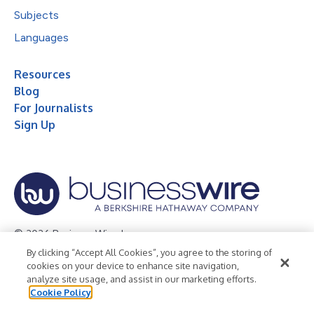
Subjects
Languages
Resources
Blog
For Journalists
Sign Up
© 2026 Business Wire, Inc.
By clicking “Accept All Cookies”, you agree to the storing of
Privacy Policy
Cookie Policy
Accessibility Statement
cookies on your device to enhance site navigation,
analyze site usage, and assist in our marketing efforts.
Terms of Use
Legal
Cookie Policy