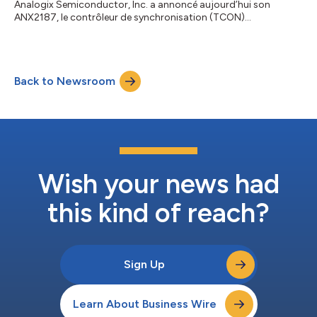
Analogix Semiconductor, Inc. a annoncé aujourd’hui son
ANX2187, le contrôleur de synchronisation (TCON)
DisplayPort™ 1.4b intégré (eDP) Ultra HD (UHD), à la plus faible
consommation d’énergie du secteur, avec rotation à gamme
de couleurs en 3D dans le domaine optique, actualisation
automatique de l’écran (PSR, panel self-refresh) et actualisation
Back to Newsroom
sélective (PSR2), prise en charge DisplayHDR™ 1000 VESA,
fonction tactile par pression du doigt et stylet ac...
Wish your news had
this kind of reach?
Sign Up
Learn About Business Wire