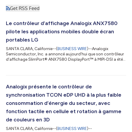
Get RSS Feed
Le contrôleur d’affichage Analogix ANX7580
pilote les applications mobiles double écran
portables LG
SANTA CLARA, Californie--(
BUSINESS WIRE
)--Analogix
Semiconductor, Inc. a annoncé aujourd'hui que son contrôleur
d’affichage SlimPort® ANX7580 DisplayPort™ à MIPI-DSI a été
installé dans de multiples appareils, le plus récent étant le LG
V60 ThinQ et le Dual Screen, ainsi que dans divers appareils de
jeu PC portables. Avec une entrée DisplayPort 1.4 à 4 voies et 4
voies MIPI pour un seul panneau, le ANX7580 se connecte à des
processeurs graphiques (GPU), à la fois intégrés et discrets, et
Analogix présente le contrôleur de
aux af...
synchronisation TCON eDP UHD à la plus faible
consommation d’énergie du secteur, avec
fonction tactile en cellule et rotation à gamme
de couleurs en 3D
SANTA CLARA, Californie--(
BUSINESS WIRE
)--