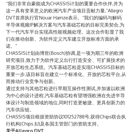
“我们非常自豪能成为CHASSIS计划的重要合作伙伴,并为
这一具有变革意义的欧洲汽车产业项目贡献力量,”Allegro
DVT首席执行官Nouar Hamze表示。“我们的编码与解码
半导体视频IP解决方案与汽车基础芯粒的目标完美契合,为
下一代汽车平台实现高性能视频处理。这次合作彰显了我
们在推动创新、为软件定义汽车建立开放标准方面的承
诺。”
CHASSIS计划由博世(Bosch)协调,是一项为期三年的欧洲
研究项目,致力于为软件定义出行打造安全、可扩展技术的
开放芯粒生态系统。汽车基础芯粒是实现CHASSIS目标的
重要一步,该目标旨在建立一个标准化、开放的芯粒平台,从
而推动行业竞争与创新。
通过支持与其他芯粒进行早期互操作性测试,并加速以欧洲
为中心的设计进程,汽车基础芯粒有望增强欧洲在先进半导
体设计与制造领域的地位,同时打造更敏捷、更具创新力的
汽车供应链。
CHASSIS项目根据资助协议101252788号,获得Chips联合执
行机构(Chips JU)及各国主管部门的资助支持。
关于
Allegro DVT