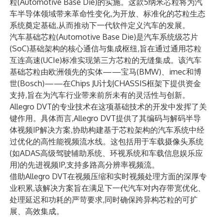
粒(Automotive Base Die)的实施。这款5纳米芯粒将为汽
车半导体领域带来革命性变化,为开放、标准化的芯粒生态
系统奠定基础,从而推动下一代软件定义汽车的发展。
汽车基础芯粒(Automotive Base Die)是汽车系统级芯片
(SoC)基础架构的核心通信与集成枢纽,旨在通过通用芯粒
互连高速(UCIe)标准实现第三方芯粒的无缝集成。该汽车
基础芯粒由欧洲领先的实体——宝马(BMW)、imec和博
世(Bosch)——在Chips JU计划CHASSIS框架下提供资金
支持,旨在为汽车行业带来前所未有的灵活性与创新。
Allegro DVT的专业技术在这项基础技术的开发中发挥了关
键作用。具体而言,Allegro DVT提供了其编码与解码
半导
体视频IP解决方案
,协助构建基于芯粒架构的汽车系统中经
过优化的高性能视频流水线。这包括用于车载摄像头系统
(如ADAS高级驾驶辅助系统、环视系统和车载信息娱乐应
用)的先进视频IP,支持多路高分辨率视频流。
借助Allegro DVT在视频压缩和实时视频处理方面的深厚专
业积累,该解决方案旨在满足下一代汽车对内存带宽优化、
处理延迟和功耗的严苛要求,同时确保跨异构芯粒的可扩
展、高效集成。