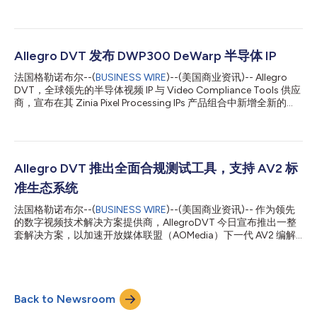
式发布。这一里程碑是公司于2025年9月宣布计划的延续——当
时公司强调了其在视频合规工具与半导体IP两个领域开发 AV2 生态
系统解决方案的计划。 随着全球对高质量流媒体的需求持续加
速，AV2 正崛起为下一个主流开放、免版税的视频压缩标准。AV2
由开放媒体联盟（AOM）开发，代表着视频编码领域的代际飞
Allegro DVT 发布 DWP300 DeWarp 半导体 IP
跃，旨在满足不断演进的流媒体需求，并开启全新的媒体体验。在
法国格勒诺布尔--(
BUSINESS WIRE
)--(美国商业资讯)-- Allegro
AV1 成功的基础上，AV2 引入了支持沉浸式内容（AR/VR）、多视
DVT，全球领先的半导体视频 IP 与 Video Compliance Tools 供应
角与分屏流媒体、改进屏幕内容处理等高级应用的能力，同时覆盖
商，宣布在其 Zinia Pixel Processing IPs 产品组合中新增全新的
更广泛的视觉质量范围。 随着 AV2 支持的加入，Pulsar D400 系
DWP300 DeWarp IP。这一最新创新进一步强化了 Allegro DVT 致
列使 SoC 和 ASIC 设计人员能够提前布局下一代流媒体应用场景，
力于为新一代影像和视频应用提供全面高性能解决方案的承诺。
并实现设计的前瞻性。其灵活的多编解码器架构在优化的硅面积、
全新的 DWP300 DeWarp IP 旨在实现最佳的硅面积与功耗效率，
内存带宽和功耗预算下，支持广泛采用的格式，包括 H.264、...
同时提供实时的灵活几何变换能力。该解决方案结合了可定制的软
件驱动（用于生成多种几何变换的网格配置）以及专用硬件核心，
Allegro DVT 推出全面合规测试工具，支持 AV2 标
可在完整视频流上实时执行几何变换。这种软硬件结合的方法能够
准生态系统
实现精确的畸变校正，同时使客户能够轻松根据其具体应用需求进
行调整。 随着汽车环视系统、智能监控、无人机、AR/VR 设备以
法国格勒诺布尔--(
BUSINESS WIRE
)--(美国商业资讯)-- 作为领先
及广角摄像系统等应用的快速增长，棱镜畸变校正已成为现代视频
的数字视频技术解决方案提供商，AllegroDVT 今日宣布推出一整
处理流程中的关键需求。通过在数据流中实时执行去畸变处理并结
套解决方案，以加速开放媒体联盟（AOMedia）下一代 AV2 编解
合其业内领先的 Prism Encoder IPs，Allegro DVT 能够构建更精简
码器的采用。 AOMedia 于 2025 年 9 月 15 日宣布，AV2 编解码器
且完全优化...
将在 2025 年底正式发布。该标准在视频压缩性能方面实现了重大
飞跃，尤其在 AR/VR 应用支持、屏幕内容处理以及众多其他改进
方面，将带来更卓越的媒体体验。 AllegroDVT 公布的 AV2 产品包
Back to Newsroom
括： Sirius AV2 合规性测试套件 —— 一款全面的解码器验证解决
方案，基于公开的 AVM 源代码设计，旨在简化 AV2 的最终一致性