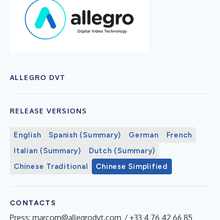
ALLEGRO DVT
RELEASE VERSIONS
English
Spanish (Summary)
German
French
Italian (Summary)
Dutch (Summary)
Chinese Traditional
Chinese Simplified
CONTACTS
Press:
marcom@allegrodvt.com
/ +33 4 76 42 66 85