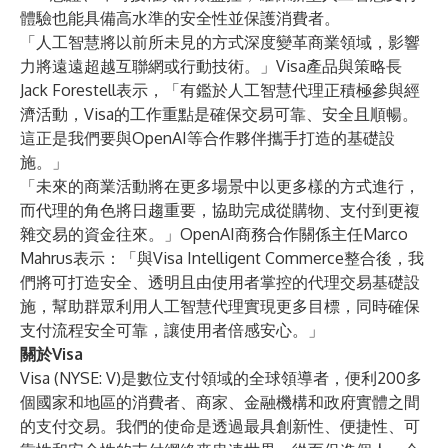
體驗也能具備高水準的安全性並保護消費者。
「人工智慧將以前所未見的方式深度變革商業領域，影響
力將遠遠超越互聯網或行動技術。」Visa產品與策略長
Jack Forestell表示，「有鑑於人工智慧代理正積極參與經
濟活動，Visa的工作重點是確保交易可靠、安全且順暢。
這正是我們要與OpenAI等合作夥伴攜手打造的基礎設
施。」
「未來的商業活動將在更多場景中以更多樣的方式進行，
而代理的角色將日趨重要，協助完成從購物、支付到更複
雜交易的資金往來。」OpenAI商務合作關係主任Marco
Mahrus表示：「與Visa Intelligent Commerce整合後，我
們將可打造安全、透明且由使用者掌控的代理交易基礎設
施，幫助群眾利用人工智慧代理實現更多目標，同時確保
支付流程安全可靠，讓使用者倍感安心。」
關於Visa
Visa (NYSE: V)是數位支付領域的全球領導者，便利200多
個國家和地區的消費者、商家、金融機構和政府實體之間
的支付交易。我們的使命是透過最具創新性、便捷性、可