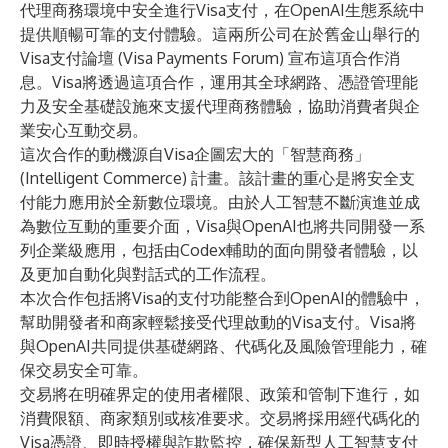
代理商務環境中安全進行Visa支付，在OpenAI生態系統中
提供順暢可靠的支付體驗。這兩所公司在於舊金山舉行的
Visa支付論壇 (Visa Payments Forum) 宣布這項合作消
息。Visa將透過這項合作，運用其全球網路、憑證管理能
力及安全基礎設施來支援代理商務體驗，協助消費者與企
業安心互動交易。
這次合作的動機源自Visa企圖宏大的「智慧商務」
(Intelligent Commerce) 計畫。該計畫的重心是將安全支
付能力應用於全新數位環境。由於人工智慧不斷演進並成
為數位互動的重要介面，Visa與OpenAI也將共同開發一系
列企業級應用，包括由Codex輔助的面向開發者體驗，以
及更加自動化與對話式的工作流程。
本次合作包括將Visa的支付功能整合到OpenAI的體驗中，
幫助開發者和商家輕鬆接受代理啟動的Visa支付。Visa將
與OpenAI共同提供基礎網路、代碼化及風險管理能力，確
保交易安全可靠。
交易將在明確界定的使用者權限、政策和管制下進行，如
消費限額、商家類別或核准要求。交易將採用經代碼化的
Visa憑證、即時授權與詐欺監控，確保新型人工智慧支付