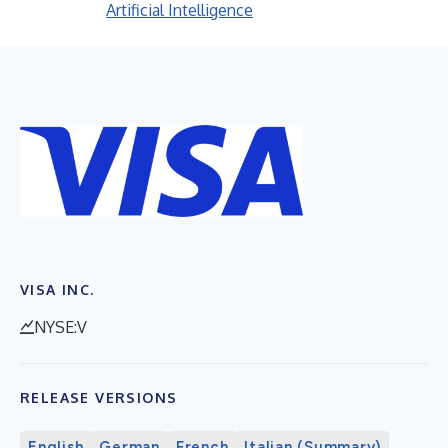
Artificial Intelligence
VISA INC.
NYSE:V
RELEASE VERSIONS
English
German
French
Italian (Summary)