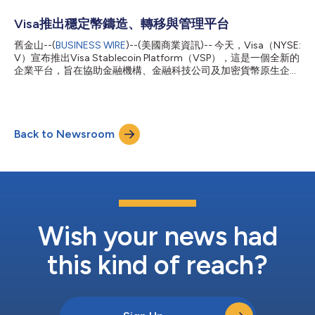
結果顯示，大型全球性賽事能夠催生「快閃經濟」。Visa將其定義
為在重大文化、娛樂和運動賽事期間出現的臨時性、高度集中的商
Visa推出穩定幣鑄造、轉移與管理平台
業活動期。 數據顯示，球迷們從世界各地趕來追隨自己支援的球
舊金山--(
BUSINESS WIRE
)--(美國商業資訊)-- 今天，Visa（NYSE:
隊，帶動了Visa持卡人在餐飲、交通、娛樂、零售、住宿及其他領
V）宣布推出Visa Stablecoin Platform（VSP），這是一個全新的
域的消費激增。從代表性的主辦城市到新興的球迷目的地，本屆賽
企業平台，旨在協助金融機構、金融科技公司及加密貨幣原生企
事創造了廣泛且持久的經濟效益，其輻射範圍遠超體育場本身。
業，透過單一由Visa管理的環境來獲取穩定幣功能。 承襲Visa更
一場「快閃經濟」的盛宴 Visa的數據展示了賽事期間經濟活動的
廣泛的加密貨幣策略，VSP為金融機構、金融科技公司及其他支付
規模、範圍和節奏[1]： 賽事期間，2026年FIFA世界盃™主辦城市
服務提供商提供了一種簡便的方式，來獲取、儲存和兌回穩定幣，
的Visa跨境交易量較去年同期成長近20%。 來自哥倫比亞、波多
首先將支援Open USD（OUSD），這是由Open Standard近期推
黎各、英國、阿根廷和巴西的球迷在各主辦城市的跨境消費最高。
Back to Newsroom
出的新穩定幣。這包括透過新推出的「錢包即服務」產品所提供的
聖塔...
鏈上錢包基礎設施，以及支援Open USD的鑄造與銷毀連接功能。
Visa首席產品與策略長Jack Forestell表示：「穩定幣正在開啟一
層新的可程式化貨幣，但對多數機構而言，困難之處不在於概念本
身，而是在於營運實務。透過Visa穩定幣平台，我們為客戶提供一
個單一據點，讓他們能夠鑄造、移轉及管理穩定幣營運作業，並具
備他們早已從Visa所期待的管控機制、安全性及網路觸及範圍。這
就是我們如何協助他們將對穩定幣的興趣，轉化為實際的產品與真
Wish your news had
實的...
this kind of reach?