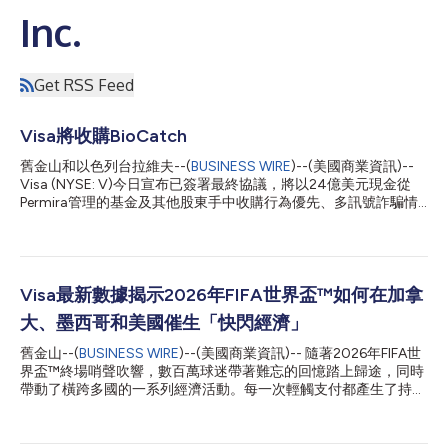
Inc.
Get RSS Feed
Visa將收購BioCatch
舊金山和以色列台拉維夫--(
BUSINESS WIRE
)--(美國商業資訊)--
Visa (NYSE: V)今日宣布已簽署最終協議，將以24億美元現金從
Permira管理的基金及其他股東手中收購行為優先、多訊號詐騙情
報的領先供應商BioCatch。此次收購BioCatch是對Visa現有網
路、詐騙、風險和安全解決方案的補充，可望協助客戶更好地保護
自身及其客戶免受日益嚴重的帳戶接管、詐騙、洗錢和申請詐騙的
威脅。 自成立以來，BioCatch開發了以AI和機器學習為基礎的創
新解決方案，透過分析數千種應用程式、行為、裝置和網路訊號
Visa最新數據揭示2026年FIFA世界盃™如何在加拿
（如擊鍵、觸摸手勢和裝置握持方式），即時偵測詐騙並區分合法
大、墨西哥和美國催生「快閃經濟」
使用者與詐騙者。BioCatch在全球保護18億台裝置和7.6億使用
者，在21個不同國家為超過350家銀行客戶提供服務，其中包括全
舊金山--(
BUSINESS WIRE
)--(美國商業資訊)-- 隨著2026年FIFA世
球100多家最大的銀行。 Visa加值服務總裁Andrew Torre表示：
界盃™終場哨聲吹響，數百萬球迷帶著難忘的回憶踏上歸途，同時
「帳戶接管和詐騙每年給全球經濟造成超過1兆美元的損失，而AI
帶動了橫跨多國的一系列經濟活動。每一次輕觸支付都產生了持久
正以前所未見的規模助長這些攻擊。BioCatch將協助我們的客戶
的影響，賽事期間的消費為加拿大、墨西哥和美國各主辦城市的商
在詐騙侵入支付環節之前將其攔截。此次收購是我們策略的一部
家及當地經濟帶來了顯著提振。 Visa最新數據顯示，本屆賽事推
分，旨在協助客戶在上游防...
動了各主辦城市跨境消費、國際旅行和數位商業的顯著成長。研究