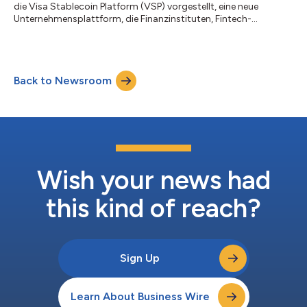
die Visa Stablecoin Platform (VSP) vorgestellt, eine neue
Unternehmensplattform, die Finanzinstituten, Fintech-
Unternehmen und Krypto-Native-Unternehmen den Zugang zu
Stablecoin-Funktionen über eine einzige, von Visa verwaltete
Umgebung ermöglichen soll. Aufbauend auf der umfassenden
Kryptostrategie von Visa bietet VSP Finanzinstituten, Fintech-
Back to Newsroom
Unternehmen und anderen Zahlungsanbietern eine einfache
Möglichkeit, auf Stablecoins zuzugreife...
Wish your news had
this kind of reach?
Sign Up
Learn About Business Wire