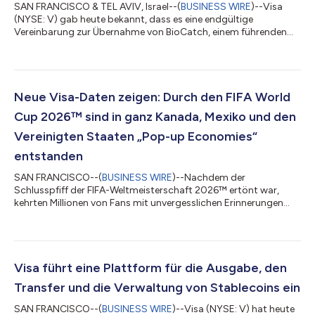
SAN FRANCISCO & TEL AVIV, Israel--(
BUSINESS WIRE
)--Visa
(NYSE: V) gab heute bekannt, dass es eine endgültige
Vereinbarung zur Übernahme von BioCatch, einem führenden
Anbieter von „Behavioral-First“-Lösungen zur
Betrugsbekämpfung auf Basis mehrerer Signale, von Fonds
unter der Beratung von Permira und anderen Aktionären für 2,4
Milliarden US-Dollar in bar unterzeichnet hat. Die Übernahme
von BioCatch ergänzt die bestehenden Lösungen von Visa in
Neue Visa-Daten zeigen: Durch den FIFA World
den Bereichen Cybersicherheit, Betrugsbekämpfung, R...
Cup 2026™ sind in ganz Kanada, Mexiko und den
Vereinigten Staaten „Pop-up Economies“
entstanden
SAN FRANCISCO--(
BUSINESS WIRE
)--Nachdem der
Schlusspfiff der FIFA-Weltmeisterschaft 2026™ ertönt war,
kehrten Millionen von Fans mit unvergesslichen Erinnerungen
nach Hause zurück. Sie verursachten eine länderübergreifende
wirtschaftlichen Dynamik. Jede kontaktlose Zahlung hinterließ
einen bleibenden Eindruck. Denn die Ausgaben während des
gesamten Turniers sorgten für einen bedeutenden Aufschwung
für Händler und die lokale Wirtschaft in den
Visa führt eine Plattform für die Ausgabe, den
Austragungsstädten in Kanada, Mexiko und den Vereinig...
Transfer und die Verwaltung von Stablecoins ein
SAN FRANCISCO--(
BUSINESS WIRE
)--Visa (NYSE: V) hat heute