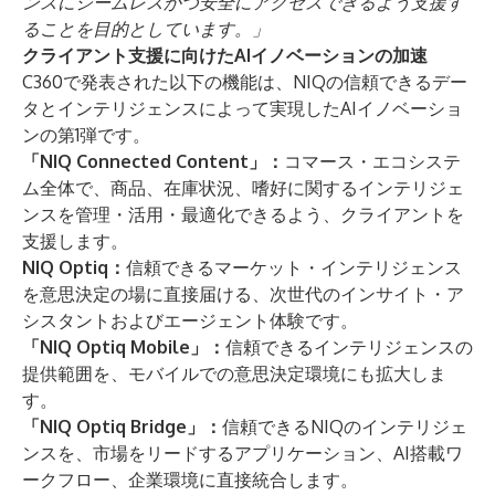
ンスにシームレスかつ安全にアクセスできるよう支援す
ることを目的としています。」
クライアント支援に向けたAIイノベーションの加速
C360で発表された以下の機能は、NIQの信頼できるデー
タとインテリジェンスによって実現したAIイノベーショ
ンの第1弾です。
「NIQ Connected Content」：
コマース・エコシステ
ム全体で、商品、在庫状況、嗜好に関するインテリジェ
ンスを管理・活用・最適化できるよう、クライアントを
支援します。
NIQ Optiq：
信頼できるマーケット・インテリジェンス
を意思決定の場に直接届ける、次世代のインサイト・ア
シスタントおよびエージェント体験です。
「NIQ Optiq Mobile」：
信頼できるインテリジェンスの
提供範囲を、モバイルでの意思決定環境にも拡大しま
す。
「NIQ Optiq Bridge」：
信頼できるNIQのインテリジェ
ンスを、市場をリードするアプリケーション、AI搭載ワ
ークフロー、企業環境に直接統合します。