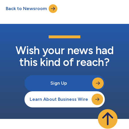
る基調講演、パネルディスカッション、独自のマーケットインテ
Back to Newsroom
リジェンス、顧客との戦略的な交流（IFAリテール・リーダー
ズ・サミット、第4回NIQ Business Breakfast、中小企業（SMB）
に特化したイベントへの参加を含む）を通じて、NIQは市場の急
速な変化を、グローバルなテクノロジー・エコシステムにとって
具体的な行動に結び付けられる機会へと転換できるよう支援しま
す。 今年のIFAのテーマ「The Future Is Now（未来は今）」の
下、NIQは、AIを活用したイノベーションや買い物客の期待の変
化から、オムニチャネル化や新たな成長機会に至るまで、コンシ
Wish your news had
ューマー・テック、家電、小売のあり方...
this kind of reach?
Sign Up
Learn About Business Wire