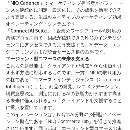
「NIQ Cadence」：
マーケティング担当者がパフォーマ
ンスを継続的に測定・最適化し、その成果を活用できる
よう支援する、生成AIネイティブのマーケティング効果
オペレーティング・システムです。
「ConnectAI
Suite」：
企業のワークフローやAI対応の
業務プロセス内で、組織が信頼できるNIQのインテリジ
ェンスにアクセスできるよう支援する、AIデータ・エン
ジニアリングおよび統合サービス群の基盤です。
エージェント型コマースの未来を支える
これらの新機能は、クライアントが現在AIから価値を引
き出す方法に対応するものです。一方、NIQの取り組み
の柱である「コマース・インテリジェンス（Commerce
Intelligence）」は、商品の発見、レコメンデーション、
購買意思決定、測定におけるAIの影響力がますます高ま
る未来に備えられるよう、クライアントを支援すること
に重点を置いています。
このイノベーションは、NIQのAI分野の公開型イノベー
ション拠点である「NIQ
Commerce Lab」
を通じて推進
されています。同ラボは、エージェント型コマースの未