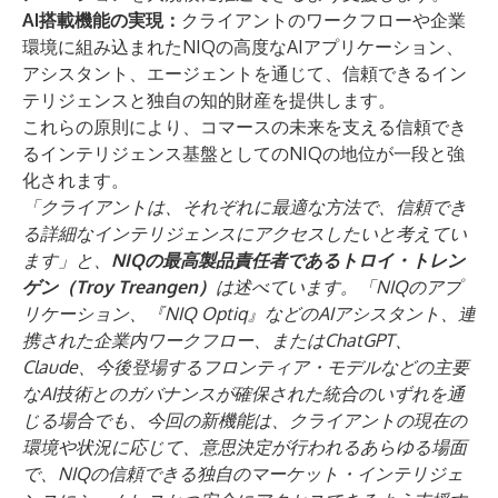
AI搭載機能の実現：
クライアントのワークフローや企業
環境に組み込まれたNIQの高度なAIアプリケーション、
アシスタント、エージェントを通じて、信頼できるイン
テリジェンスと独自の知的財産を提供します。
これらの原則により、コマースの未来を支える信頼でき
るインテリジェンス基盤としてのNIQの地位が一段と強
化されます。
「クライアントは、それぞれに最適な方法で、信頼でき
る詳細なインテリジェンスにアクセスしたいと考えてい
ます」と、
NIQの最高製品責任者であるトロイ・トレン
ゲン（Troy Treangen）
は述べています。「NIQのアプ
リケーション、『NIQ Optiq』などのAIアシスタント、連
携された企業内ワークフロー、またはChatGPT、
Claude、今後登場するフロンティア・モデルなどの主要
なAI技術とのガバナンスが確保された統合のいずれを通
じる場合でも、今回の新機能は、クライアントの現在の
環境や状況に応じて、意思決定が行われるあらゆる場面
で、NIQの信頼できる独自のマーケット・インテリジェ