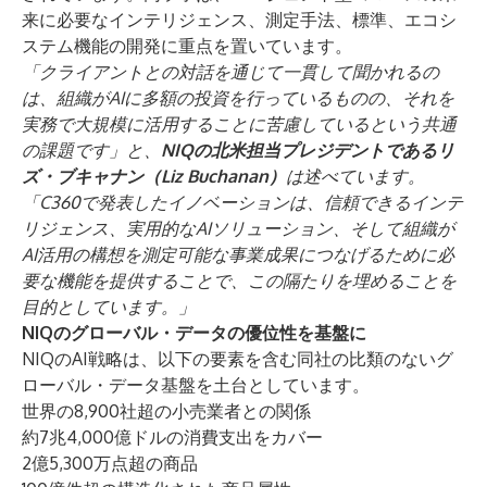
来に必要なインテリジェンス、測定手法、標準、エコシ
ステム機能の開発に重点を置いています。
「クライアントとの対話を通じて一貫して聞かれるの
は、組織がAIに多額の投資を行っているものの、それを
実務で大規模に活用することに苦慮しているという共通
の課題です」と、
NIQの北米担当プレジデントであるリ
ズ・ブキャナン（Liz Buchanan）
は述べています。
「C360で発表したイノベーションは、信頼できるインテ
リジェンス、実用的なAIソリューション、そして組織が
AI活用の構想を測定可能な事業成果につなげるために必
要な機能を提供することで、この隔たりを埋めることを
目的としています。」
NIQのグローバル・データの優位性を基盤に
NIQのAI戦略は、以下の要素を含む同社の比類のないグ
ローバル・データ基盤を土台としています。
世界の8,900社超の小売業者との関係
約7兆4,000億ドルの消費支出をカバー
2億5,300万点超の商品