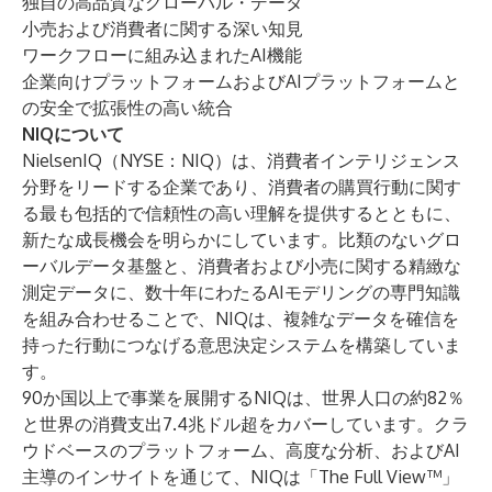
独自の高品質なグローバル・データ
小売および消費者に関する深い知見
ワークフローに組み込まれたAI機能
企業向けプラットフォームおよびAIプラットフォームと
の安全で拡張性の高い統合
NIQについて
NielsenIQ（NYSE：NIQ）は、消費者インテリジェンス
分野をリードする企業であり、消費者の購買行動に関す
る最も包括的で信頼性の高い理解を提供するとともに、
新たな成長機会を明らかにしています。比類のないグロ
ーバルデータ基盤と、消費者および小売に関する精緻な
測定データに、数十年にわたるAIモデリングの専門知識
を組み合わせることで、NIQは、複雑なデータを確信を
持った行動につなげる意思決定システムを構築していま
す。
90か国以上で事業を展開するNIQは、世界人口の約82％
と世界の消費支出7.4兆ドル超をカバーしています。クラ
ウドベースのプラットフォーム、高度な分析、およびAI
主導のインサイトを通じて、NIQは「The Full View™」