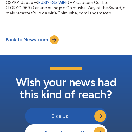
OSAKA, Japão--(
BUSINESS WIRE
)--A Capcom Co., Ltd.
(TOKYO:9697) anunciou hoje o Onimusha: Way of the Sword, o
mais recente título da série Onimusha, com lançamento
programado para 25 de setembro de 2026. O Onimusha: Way
of the Sword, que marca o primeiro título inédito da série em
mais de 20 anos, é um jogo de fantasia sombria com
inspiração japonesa. Traz Miyamoto Musashi como
Back to Newsroom
protagonista e se passa na Quioto da era Edo que foi
corrompida pelas malévolas nuvens de Malice. A Capcom está
desenvo...
Wish your news had
this kind of reach?
Sign Up