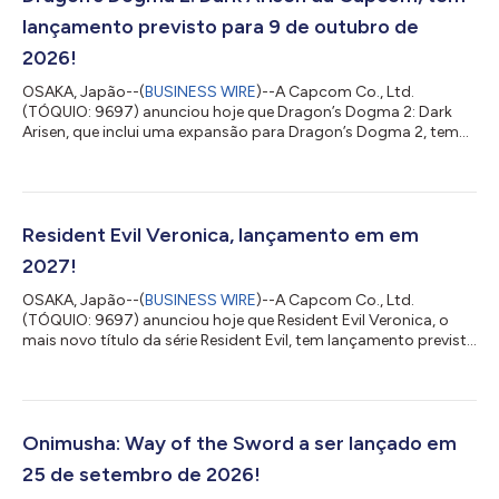
lançamento previsto para 9 de outubro de
2026!
OSAKA, Japão--(
BUSINESS WIRE
)--A Capcom Co., Ltd.
(TÓQUIO: 9697) anunciou hoje que Dragon’s Dogma 2: Dark
Arisen, que inclui uma expansão para Dragon’s Dogma 2, tem
lançamento previsto para 9 de outubro de 2026. A série
Dragon’s Dogma consiste em jogos de ação em um cenário de
fantasia, onde os jogadores se aventuram em um vasto mundo
aberto de espadas e magia. Desde o lançamento do primeiro
jogo em 2012, a série conquistou elogios em todo o mundo
Resident Evil Veronica, lançamento em em
por recursos de jogabilidade como seus companhe...
2027!
OSAKA, Japão--(
BUSINESS WIRE
)--A Capcom Co., Ltd.
(TÓQUIO: 9697) anunciou hoje que Resident Evil Veronica, o
mais novo título da série Resident Evil, tem lançamento previsto
para 2027. A franquia Resident Evil apresenta jogos de terror e
sobrevivência nos quais os jogadores utilizam uma variedade
de armas e outros itens para sobreviver a situações
aterrorizantes. Com o apoio de uma base de fãs global
apaixonada, as vendas acumuladas do jogo desde o
Onimusha: Way of the Sword a ser lançado em
lançamento do primeiro título desta série prin...
25 de setembro de 2026!